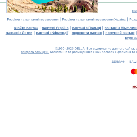
го
|
|
Розцінки на вантажні перевезення
Розцінки на вантажні перевезення Україна
Розц
|
|
|
знайти вантаж
вантажі Україна
вантажі з Польщі
вантажі з Німеччин
|
|
|
вантажі з Литви
вантажі з Фінляндії
перевезти вантаж
попутний вантаж
курс в
©1995–2026 DELLA. Все содержание данного сайта, в
Усі права захищені.
Копіювання та розміщення в інших засобах інформації та 
ДЕЛЛА® —
ВАШ
0.14(aws4)
080826-09:49:47
мо