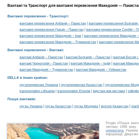
Вантажі та Транспорт для вантажні перевезення Македонія — Пакистан
Вантажні перевезення
– Транспорт:
|
вантажні перевезення Албанія – Пакистан
вантажні перевезення Болгарія
|
вантажні перевезення Греція – Пакистан
вантажні перевезення Сербія – 
|
вантажні перевезення Македонія – Ірак
вантажні перевезення Македонія –
|
вантажні перевезення Македонія – Туркменістан
вантажні перевезення Ма
Вантажні перевезення –
Вантажі
:
|
|
вантажі Албанія – Пакистан
вантажі Болгарія – Пакистан
вантажі Боснія 
|
|
вантажі Чорногорія – Пакистан
вантажі Македонія – Індія
вантажі Македон
|
вантажі Македонія – Туркменістан
вантажі Македонія – Узбекистан
DELLA в інших країнах
:
|
|
грузоперевозки Украина
грузоперевозки Казахстан
грузоперевозки Мол
|
|
|
transportation Lithuania
transportation Estonia
відстані між містами
odległo
Пошук вантажів
:
|
|
|
|
грузы Украина
грузы Казахстан
грузы Молдова
жүктер Қазақстан
marf
Розділ «Пошук вант
лютому 1995 року. 
перевезень
Україна 
інформації. Дякуємо 