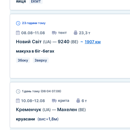
яйця
EKMT
23 години
тому
тент
08.08–11.08
23,3 т
Новий Світ
9240
(UA)
—
(BE)
~
1907 км
макуха в біг-бегах
Збоку
Зверху
1 день
тому (06:04 07.08)
крита
10.08–12.08
6 т
Кременчук
Махелен
(UA)
—
(BE)
круасани
(вис=
1,8м
)