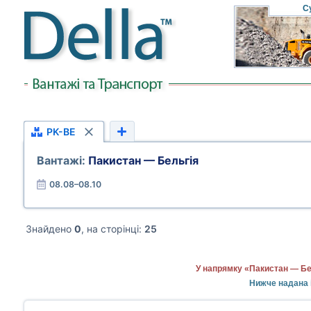
С
PK-BE
Вантажі:
Пакистан — Бельгія
08.08–08.10
Знайдено
0
, на сторінці:
25
У напрямку «Пакистан — Бел
Нижче надана і