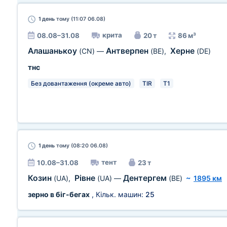
1 день
тому (11:07 06.08)
крита
08.08–31.08
20 т
86 м³
Алашанькоу
Антверпен
Херне
(CN)
—
(BE)
,
(DE)
тнс
Без довантаження (окреме авто)
TIR
T1
1 день
тому (08:20 06.08)
тент
10.08–31.08
23 т
Козин
Рівне
Дентергем
(UA)
,
(UA)
—
(BE)
~
1895 км
зерно в біг-бегах
, Кільк. машин:
25