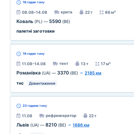
18 годин
тому
крита
08.08–14.08
22 т
86 м³
Коваль
5590
(PL)
—
(BE)
палетні заготовки
19 годин
тому
тент
11.08–14.08
13 т
17 м³
Романівка
3370
(UA)
—
(BE)
~
2185 км
тнс
Довантаження
22 години
тому
рефрижератор
11.08
22 т
Львів
8210
(UA)
—
(BE)
~
1686 км