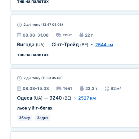
тнв на палетах
2 дні
тому (13:47 05.08)
тент
08.08–31.08
22 т
Вигода
Сінт-Трейд
(UA)
—
(BE)
~
2544 км
тнв на палетах
2 дні
тому (11:30 05.08)
тент
08.08–15.08
23,3 т
92 м³
Одеса
9240
(UA)
—
(BE)
~
2527 км
льон у біг-бегах
Збоку
Задня