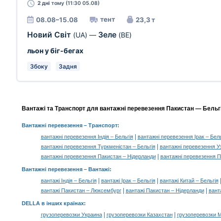
2 дні
тому (11:30 05.08)
тент
08.08–15.08
23,3 т
Новий Світ
Зеле
(UA)
—
(BE)
льон у біг-бегах
Збоку
Задня
Вантажі та Транспорт для вантажні перевезення Пакистан — Бельгі
Вантажні перевезення
– Транспорт:
|
вантажні перевезення Індія – Бельгія
вантажні перевезення Ірак – Бель
|
вантажні перевезення Туркменістан – Бельгія
вантажні перевезення Уз
|
вантажні перевезення Пакистан – Нідерланди
вантажні перевезення П
Вантажні перевезення –
Вантажі
:
|
|
вантажі Індія – Бельгія
вантажі Ірак – Бельгія
вантажі Китай – Бельгія
|
|
вантажі Пакистан – Люксембург
вантажі Пакистан – Нідерланди
вант
DELLA в інших країнах
:
|
|
грузоперевозки Украина
грузоперевозки Казахстан
грузоперевозки 