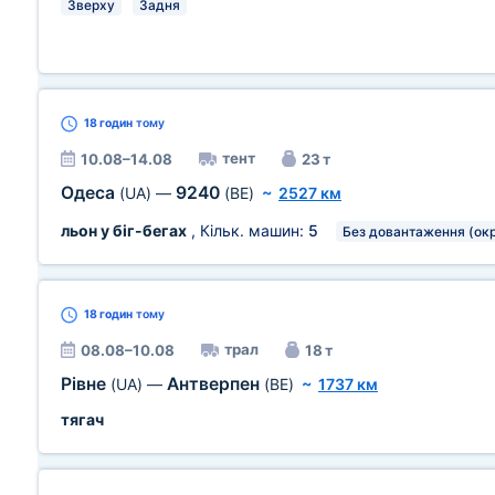
Зверху
Задня
18 годин
тому
тент
10.08–14.08
23 т
Одеса
9240
(UA)
—
(BE)
~
2527 км
льон у біг-бегах
, Кільк. машин:
5
Без довантаження (ок
18 годин
тому
трал
08.08–10.08
18 т
Рівне
Антверпен
(UA)
—
(BE)
~
1737 км
тягач