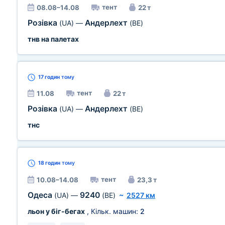
тент
08.08–14.08
22 т
Розівка
Андерлехт
(UA)
—
(BE)
тнв на палетах
17 годин
тому
тент
11.08
22 т
Розівка
Андерлехт
(UA)
—
(BE)
тнс
18 годин
тому
тент
10.08–14.08
23,3 т
Одеса
9240
(UA)
—
(BE)
~
2527 км
льон у біг-бегах
, Кільк. машин:
2