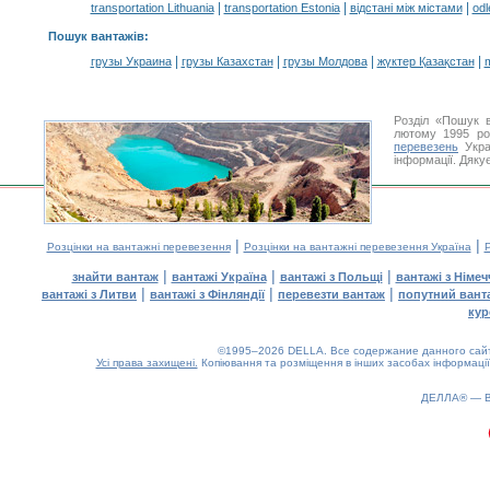
|
|
|
transportation Lithuania
transportation Estonia
відстані між містами
odl
Пошук вантажів
:
|
|
|
|
грузы Украина
грузы Казахстан
грузы Молдова
жүктер Қазақстан
m
Розділ «Пошук 
лютому 1995 ро
перевезень
Укра
інформації. Дяку
|
|
Розцінки на вантажні перевезення
Розцінки на вантажні перевезення Україна
Р
|
|
|
знайти вантаж
вантажі Україна
вантажі з Польщі
вантажі з Німе
|
|
|
вантажі з Литви
вантажі з Фінляндії
перевезти вантаж
попутний вант
кур
©1995–2026 DELLA. Все содержание данного сайта
Усі права захищені.
Копіювання та розміщення в інших засобах інформації
ДЕЛЛА® —
0.18(aws4)
080826-09:49:54