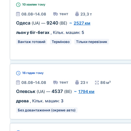
10 хвилин
тому
тент
08.08–14.08
23,3 т
Одеса
9240
(UA)
—
(BE)
~
2527 км
льон у біг-бегах
, Кільк. машин:
5
Вантаж готовий
Терміново
Тільки перевізник
16 годин
тому
тент
08.08–14.08
23 т
86 м³
Олевськ
4537
(UA)
—
(BE)
~
1794 км
дрова
, Кільк. машин:
3
Без довантаження (окреме авто)