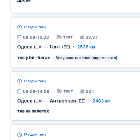
17 годин
тому
тент
08.08–12.08
23,3 т
Одеса
Гент
(UA)
—
(BE)
~
2536 км
тнв у біг-бегах
Без довантаження (окреме авто)
17 годин
тому
тент
08.08–14.08
23 т
Одеса
Антверпен
(UA)
—
(BE)
~
2483 км
тнв на палетах
17 годин
тому