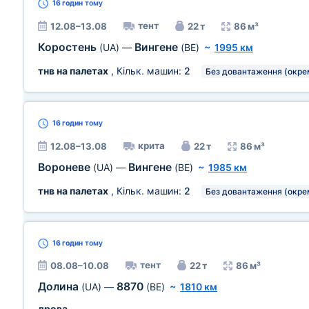
16 годин
тому
тент
12.08–13.08
22 т
86 м³
Коростень
Вингене
(UA)
—
(BE)
~
1995 км
тнв на палетах
, Кільк. машин:
2
Без довантаження (окре
16 годин
тому
крита
12.08–13.08
22 т
86 м³
Вороневе
Вингене
(UA)
—
(BE)
~
1985 км
тнв на палетах
, Кільк. машин:
2
Без довантаження (окре
16 годин
тому
тент
08.08–10.08
22 т
86 м³
Долина
8870
(UA)
—
(BE)
~
1810 км
дрова