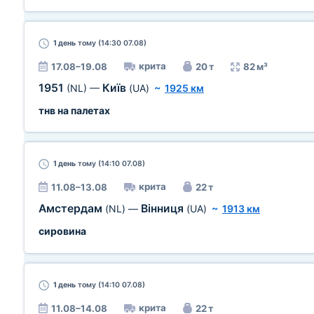
1 день
тому (14:30 07.08)
крита
17.08–19.08
20 т
82 м³
1951
Київ
(NL)
—
(UA)
~
1925 км
тнв на палетах
1 день
тому (14:10 07.08)
крита
11.08–13.08
22 т
Амстердам
Вінниця
(NL)
—
(UA)
~
1913 км
сировина
1 день
тому (14:10 07.08)
крита
11.08–14.08
22 т