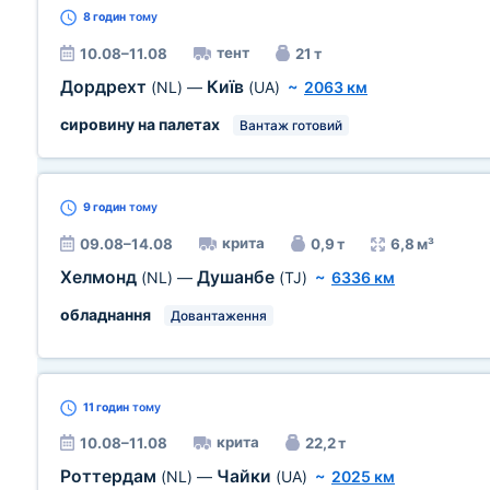
8 годин
тому
тент
10.08–11.08
21 т
Дордрехт
Київ
(NL)
—
(UA)
~
2063 км
сировину на палетах
Вантаж готовий
9 годин
тому
крита
09.08–14.08
0,9 т
6,8 м³
Хелмонд
Душанбе
(NL)
—
(TJ)
~
6336 км
обладнання
Довантаження
11 годин
тому
крита
10.08–11.08
22,2 т
Роттердам
Чайки
(NL)
—
(UA)
~
2025 км