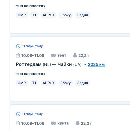
тнв на палетах
CMR
T1
ADR: 9
Збоку
Задня
11 годин
тому
тент
10.08–11.08
22,2 т
Роттердам
Чайки
(NL)
—
(UA)
~
2025 км
тнв на палетах
CMR
T1
ADR: 9
Збоку
Задня
11 годин
тому
крита
10.08–11.08
22,2 т