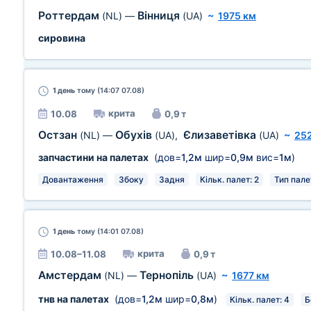
Роттердам
Вінниця
(NL)
—
(UA)
~
1975 км
сировина
1 день
тому (14:07 07.08)
крита
10.08
0,9 т
Остзан
Обухів
Єлизаветівка
(NL)
—
(UA)
,
(UA)
~
252
запчастини на палетах
(дов=
1,2м
шир=
0,9м
вис=
1м
)
Довантаження
Збоку
Задня
Кільк. палет: 2
Тип палет
1 день
тому (14:01 07.08)
крита
10.08–11.08
0,9 т
Амстердам
Тернопіль
(NL)
—
(UA)
~
1677 км
тнв на палетах
(дов=
1,2м
шир=
0,8м
)
Кільк. палет: 4
Б