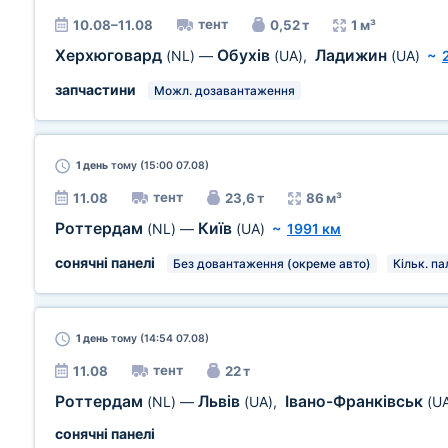
тент
10.08–11.08
0,52 т
1 м³
Херхюговард
Обухів
Ладижин
(NL)
—
(UA)
,
(UA)
~
запчастини
Можл. дозавантаження
1 день
тому (15:00 07.08)
тент
11.08
23,6 т
86 м³
Роттердам
Київ
(NL)
—
(UA)
~
1991 км
сонячні панелі
Без довантаження (окреме авто)
Кільк. па
1 день
тому (14:54 07.08)
тент
11.08
22 т
Роттердам
Львів
Івано-Франківськ
(NL)
—
(UA)
,
(U
сонячні панелі