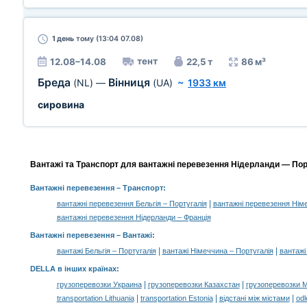
1 день
тому (13:04 07.08)
тент
12.08–14.08
22,5 т
86 м³
Бреда
Вінниця
(NL)
—
(UA)
~
1933 км
сировина
Вантажі та Транспорт для вантажні перевезення Нідерланди — Порт
Вантажні перевезення
– Транспорт:
|
вантажні перевезення Бельгія – Португалія
вантажні перевезення Німе
вантажні перевезення Нідерланди – Франція
Вантажні перевезення –
Вантажі
:
|
|
вантажі Бельгія – Португалія
вантажі Німеччина – Португалія
вантажі
DELLA в інших країнах
:
|
|
грузоперевозки Украина
грузоперевозки Казахстан
грузоперевозки 
|
|
|
transportation Lithuania
transportation Estonia
відстані між містами
odl