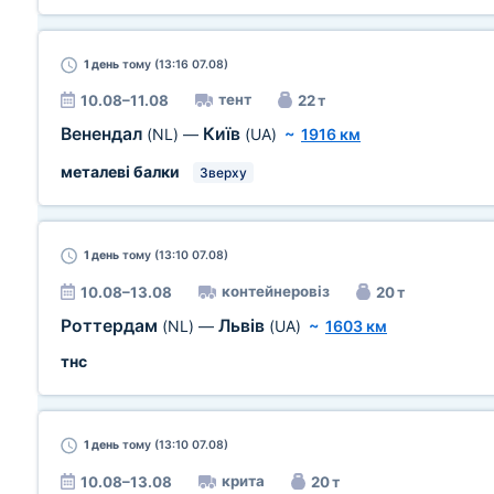
1 день
тому (13:16 07.08)
тент
10.08–11.08
22 т
Венендал
Київ
(NL)
—
(UA)
~
1916 км
металеві балки
Зверху
1 день
тому (13:10 07.08)
контейнеровіз
10.08–13.08
20 т
Роттердам
Львів
(NL)
—
(UA)
~
1603 км
тнс
1 день
тому (13:10 07.08)
крита
10.08–13.08
20 т