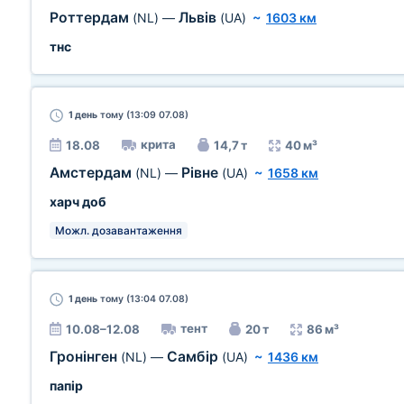
Роттердам
Львів
(NL)
—
(UA)
~
1603 км
тнс
1 день
тому (13:09 07.08)
крита
18.08
14,7 т
40 м³
Амстердам
Рівне
(NL)
—
(UA)
~
1658 км
харч доб
Можл. дозавантаження
1 день
тому (13:04 07.08)
тент
10.08–12.08
20 т
86 м³
Гронінген
Самбір
(NL)
—
(UA)
~
1436 км
папір