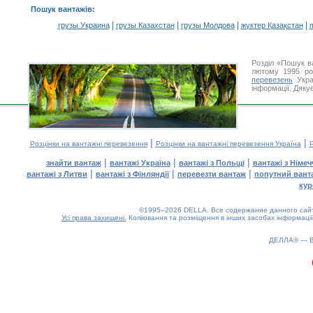
Пошук вантажів
:
|
|
|
|
грузы Украина
грузы Казахстан
грузы Молдова
жүктер Қазақстан
m
Розділ «Пошук в
лютому 1995 ро
перевезень
Укра
інформації. Дяку
|
|
Розцінки на вантажні перевезення
Розцінки на вантажні перевезення Україна
Р
|
|
|
знайти вантаж
вантажі Україна
вантажі з Польщі
вантажі з Німе
|
|
|
вантажі з Литви
вантажі з Фінляндії
перевезти вантаж
попутний вант
кур
©1995–2026 DELLA. Все содержание данного сайта
Усі права захищені.
Копіювання та розміщення в інших засобах інформації
ДЕЛЛА® —
0.13(aws4)
090826-02:02:24