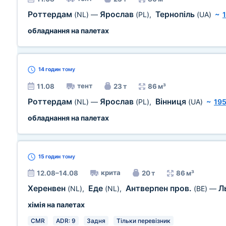
Роттердам
Ярослав
Тернопіль
(NL)
—
(PL)
,
(UA)
~
обладнання на палетах
14 годин
тому
тент
11.08
23 т
86 м³
Роттердам
Ярослав
Вінниця
(NL)
—
(PL)
,
(UA)
~
195
обладнання на палетах
15 годин
тому
крита
12.08–14.08
20 т
86 м³
Херенвен
Еде
Антверпен пров.
Л
(NL)
,
(NL)
,
(BE)
—
хімія на палетах
CMR
ADR: 9
Задня
Тільки перевізник