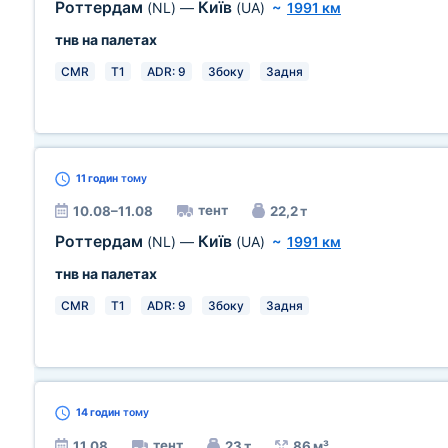
Роттердам
Київ
(NL)
—
(UA)
~
1991 км
тнв на палетах
CMR
T1
ADR: 9
Збоку
Задня
11 годин
тому
тент
10.08–11.08
22,2 т
Роттердам
Київ
(NL)
—
(UA)
~
1991 км
тнв на палетах
CMR
T1
ADR: 9
Збоку
Задня
14 годин
тому
тент
11.08
23 т
86 м³