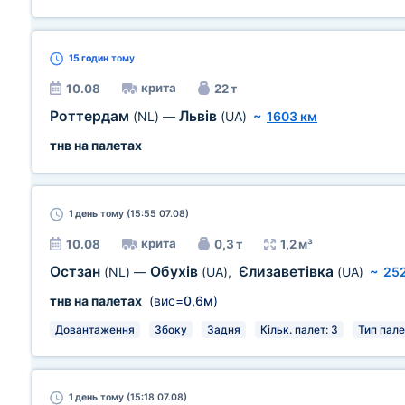
15 годин
тому
крита
10.08
22 т
Роттердам
Львів
(NL)
—
(UA)
~
1603 км
тнв на палетах
1 день
тому (15:55 07.08)
крита
10.08
0,3 т
1,2 м³
Остзан
Обухів
Єлизаветівка
(NL)
—
(UA)
,
(UA)
~
252
тнв на палетах
(вис=
0,6м
)
Довантаження
Збоку
Задня
Кільк. палет: 3
Тип пале
1 день
тому (15:18 07.08)