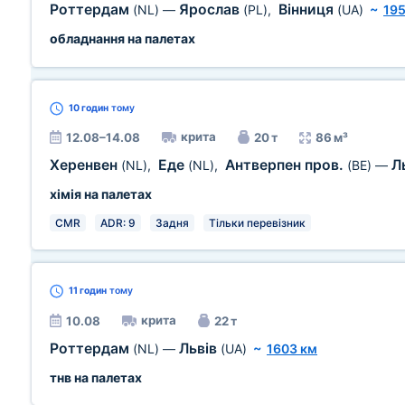
Роттердам
Ярослав
Вінниця
(NL)
—
(PL)
,
(UA)
~
195
обладнання на палетах
10 годин
тому
крита
12.08–14.08
20 т
86 м³
Херенвен
Еде
Антверпен пров.
Л
(NL)
,
(NL)
,
(BE)
—
хімія на палетах
CMR
ADR: 9
Задня
Тільки перевізник
11 годин
тому
крита
10.08
22 т
Роттердам
Львів
(NL)
—
(UA)
~
1603 км
тнв на палетах