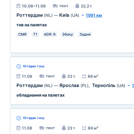
тент
10.08–11.08
22,2 т
Роттердам
Київ
(NL)
—
(UA)
~
1991 км
тнв на палетах
CMR
T1
ADR: 9
Збоку
Задня
10 годин
тому
тент
11.08
23 т
86 м³
Роттердам
Ярослав
Тернопіль
(NL)
—
(PL)
,
(UA)
~
обладнання на палетах
10 годин
тому
тент
11.08
23 т
86 м³