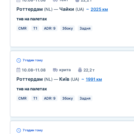
10.08–11.08
22,2 т
Роттердам
Чайки
(NL)
—
(UA)
~
2025 км
тнв на палетах
CMR
T1
ADR: 9
Збоку
Задня
7 годин
тому
крита
10.08–11.08
22,2 т
Роттердам
Київ
(NL)
—
(UA)
~
1991 км
тнв на палетах
CMR
T1
ADR: 9
Збоку
Задня
7 годин
тому