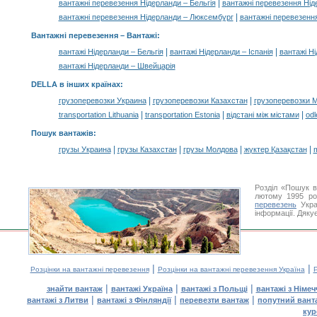
|
вантажні перевезення Нідерланди – Бельгія
вантажні перевезення Ніде
|
вантажні перевезення Нідерланди – Люксембург
вантажні перевезенн
Вантажні перевезення –
Вантажі
:
|
|
вантажі Нідерланди – Бельгія
вантажі Нідерланди – Іспанія
вантажі Ні
вантажі Нідерланди – Швейцарія
DELLA в інших країнах
:
|
|
грузоперевозки Украина
грузоперевозки Казахстан
грузоперевозки 
|
|
|
transportation Lithuania
transportation Estonia
відстані між містами
odl
Пошук вантажів
:
|
|
|
|
грузы Украина
грузы Казахстан
грузы Молдова
жүктер Қазақстан
m
Розділ «Пошук в
лютому 1995 ро
перевезень
Укра
інформації. Дяку
|
|
Розцінки на вантажні перевезення
Розцінки на вантажні перевезення Україна
Р
|
|
|
знайти вантаж
вантажі Україна
вантажі з Польщі
вантажі з Німе
|
|
|
вантажі з Литви
вантажі з Фінляндії
перевезти вантаж
попутний вант
кур