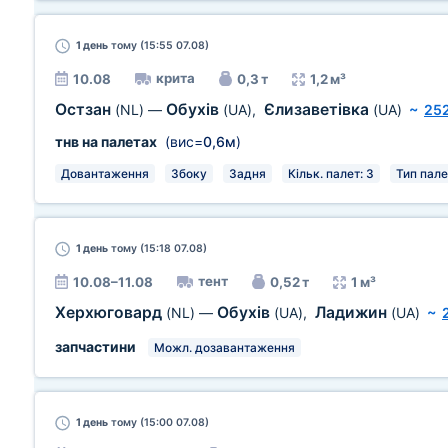
1 день
тому (15:55 07.08)
крита
10.08
0,3 т
1,2 м³
Остзан
Обухів
Єлизаветівка
(NL)
—
(UA)
,
(UA)
~
252
тнв на палетах
(вис=
0,6м
)
Довантаження
Збоку
Задня
Кільк. палет: 3
Тип пале
1 день
тому (15:18 07.08)
тент
10.08–11.08
0,52 т
1 м³
Херхюговард
Обухів
Ладижин
(NL)
—
(UA)
,
(UA)
~
запчастини
Можл. дозавантаження
1 день
тому (15:00 07.08)