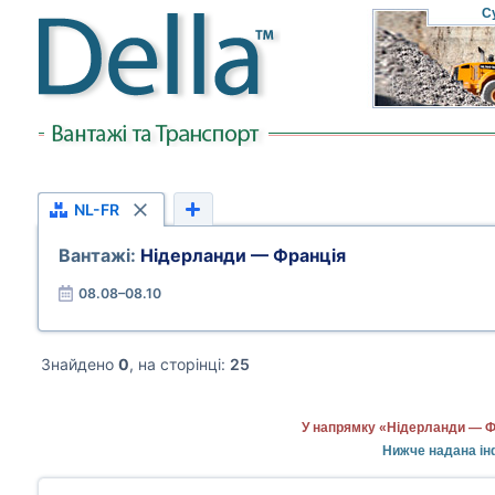
С
NL-FR
Вантажі:
Нідерланди — Франція
08.08–08.10
Знайдено
0
, на сторінці:
25
У напрямку «Нідерланди — Фр
Нижче надана ін