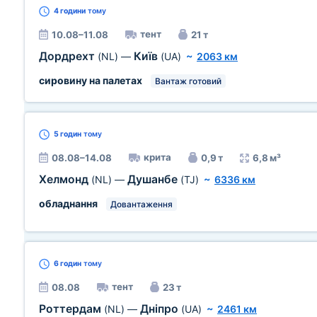
4 години
тому
тент
10.08–11.08
21 т
Дордрехт
Київ
(NL)
—
(UA)
~
2063 км
сировину на палетах
Вантаж готовий
5 годин
тому
крита
08.08–14.08
0,9 т
6,8 м³
Хелмонд
Душанбе
(NL)
—
(TJ)
~
6336 км
обладнання
Довантаження
6 годин
тому
тент
08.08
23 т
Роттердам
Дніпро
(NL)
—
(UA)
~
2461 км