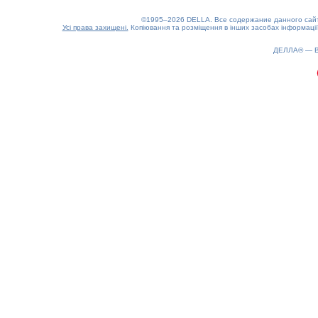
©1995–2026 DELLA. Все содержание данного сайта
Усі права захищені.
Копіювання та розміщення в інших засобах інформації
ДЕЛЛА® —
0.16(aws3)
080826-21:37:09