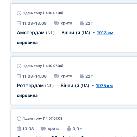
1 день
тому (14:10 07.08)
крита
11.08–13.08
22 т
Амстердам
Вінниця
(NL)
—
(UA)
~
1913 км
сировина
1 день
тому (14:10 07.08)
крита
11.08–14.08
22 т
Роттердам
Вінниця
(NL)
—
(UA)
~
1975 км
сировина
1 день
тому (14:07 07.08)
крита
10.08
0,9 т