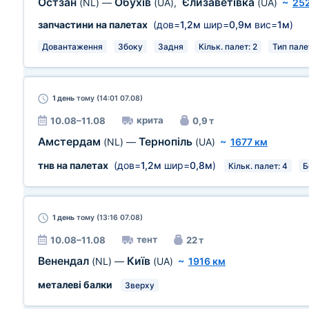
Остзан
Обухів
Єлизаветівка
(NL)
—
(UA)
,
(UA)
~
252
запчастини на палетах
(дов=
1,2м
шир=
0,9м
вис=
1м
)
Довантаження
Збоку
Задня
Кільк. палет: 2
Тип палет
1 день
тому (14:01 07.08)
крита
10.08–11.08
0,9 т
Амстердам
Тернопіль
(NL)
—
(UA)
~
1677 км
тнв на палетах
(дов=
1,2м
шир=
0,8м
)
Кільк. палет: 4
Б
1 день
тому (13:16 07.08)
тент
10.08–11.08
22 т
Венендал
Київ
(NL)
—
(UA)
~
1916 км
металеві балки
Зверху