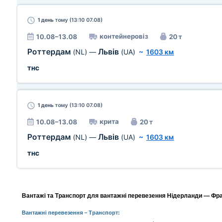
1 день
тому (13:10 07.08)
контейнеровіз
10.08–13.08
20 т
Роттердам
Львів
(NL)
—
(UA)
~
1603 км
тнс
1 день
тому (13:10 07.08)
крита
10.08–13.08
20 т
Роттердам
Львів
(NL)
—
(UA)
~
1603 км
тнс
Вантажі та Транспорт для вантажні перевезення Нідерланди — Фран
Вантажні перевезення
– Транспорт: