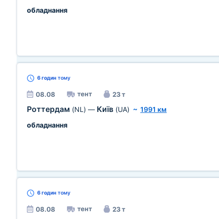
обладнання
6 годин
тому
тент
08.08
23 т
Роттердам
Київ
(NL)
—
(UA)
~
1991 км
обладнання
6 годин
тому
тент
08.08
23 т