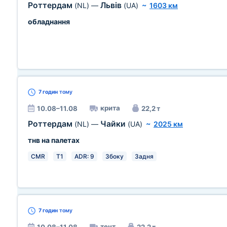
Роттердам
Львів
(NL)
—
(UA)
~
1603 км
обладнання
7 годин
тому
крита
10.08–11.08
22,2 т
Роттердам
Чайки
(NL)
—
(UA)
~
2025 км
тнв на палетах
CMR
T1
ADR: 9
Збоку
Задня
7 годин
тому
тент