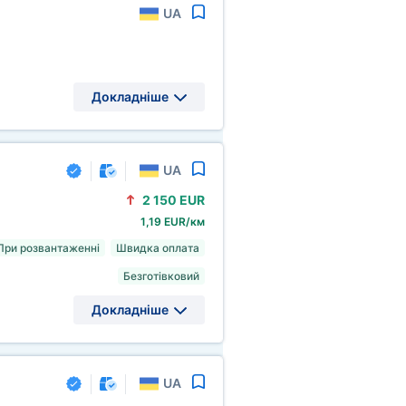
UA
Докладніше
UA
2
150 EUR
1,19 EUR/км
При розвантаженні
Швидка оплата
Безготівковий
Докладніше
UA