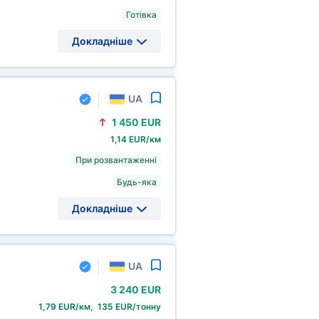
Готівка
Докладніше
UA
1
450 EUR
1,14 EUR/км
При розвантаженні
Будь-яка
Докладніше
UA
3
240 EUR
1,79 EUR/км, 135 EUR/тонну