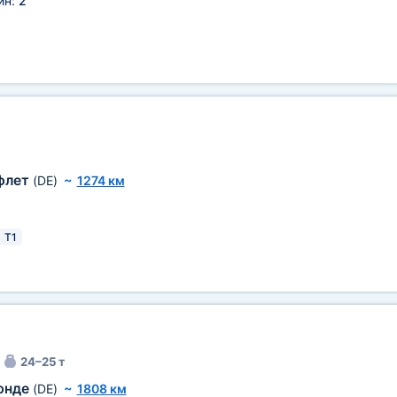
ин:
2
флет
(DE)
~
1274 км
T1
24–25 т
юнде
(DE)
~
1808 км