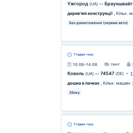
Ужгород
Брауншвай
(UA)
—
дерев'яні конструкції
, Кільк. 
Без довантаження (окреме авто)
7 годин
тому
тент
10.08–14.08
Ковель
74547
(UA)
—
(DE)
~
1
дошка в пачках
, Кільк. машин:
Збоку
7 годин
тому