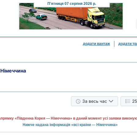
П'ятниця
07 серпня 2026 р.
додати вантаж
додати тр
 Німеччина
За весь час
25
апрямку «Південна Корея — Німеччина» в даний момент усі заявки виконую
Нижче надана інформація «всі країни — Німеччина»