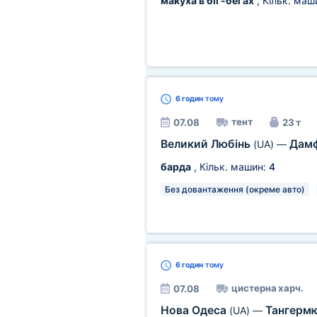
макуха в біг-бегах
, Кільк. маш
6 годин
тому
тент
07.08
23 т
Великий Любінь
Дам
(UA)
—
барда
, Кільк. машин:
4
Без довантаження (окреме авто)
6 годин
тому
цистерна харч.
07.08
Нова Одеса
Тангерм
(UA)
—