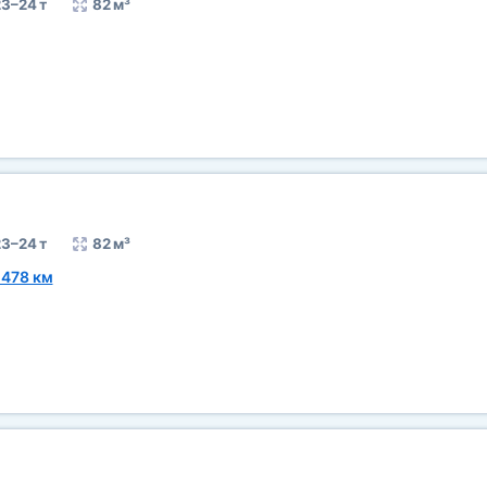
3–24 т
82 м³
3–24 т
82 м³
1478 км