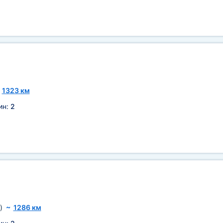
~
1323 км
ин:
2
)
~
1286 км