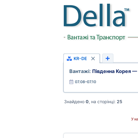
KR-DE
Вантажі:
Південна Корея —
07.08–07.10
Знайдено
0
, на сторінці:
25
У н