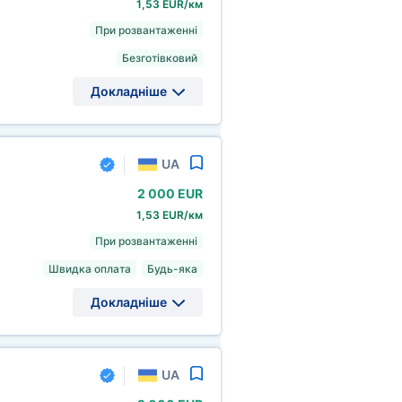
1,53 EUR/км
При розвантаженні
Безготівковий
Докладніше
UA
2
000 EUR
1,53 EUR/км
При розвантаженні
Швидка оплата
Будь-яка
Докладніше
UA