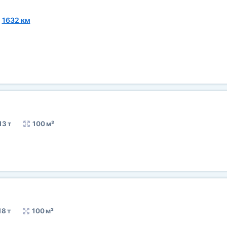
~
1632 км
13 т
100 м³
18 т
100 м³