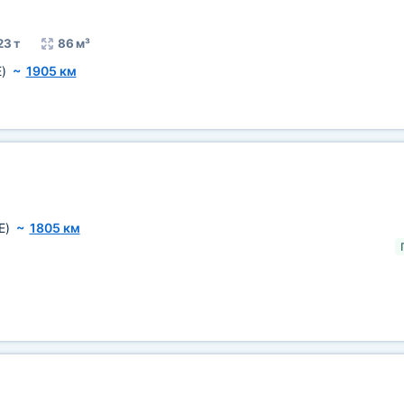
23 т
86 м³
)
~
1905 км
E)
~
1805 км