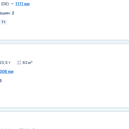
г
(DE)
~
1111 км
машин:
2
T1
23,5 т
82 м³
306 км
3