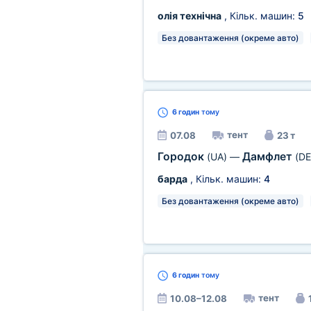
олія технічна
, Кільк. машин:
5
Без довантаження (окреме авто)
6 годин
тому
тент
07.08
23 т
Городок
Дамфлет
(UA)
—
(DE
барда
, Кільк. машин:
4
Без довантаження (окреме авто)
6 годин
тому
тент
10.08–12.08