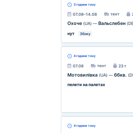
3 години
тому
тент
07.08–14.08
Охоче
Вальслебен
(UA)
—
(DE
нут
Збоку
4 години
тому
тент
07.08
23 т
Мотовилівка
66кв.
(UA)
—
(D
пелети на палетах
4 години
тому