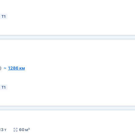
T1
)
~
1286 км
T1
13 т
60 м³