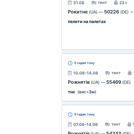
тент
31.08
23 т
Рокитне
50226
(UA)
—
(DE)
пелети на палетах
5 годин
тому
тент
10.08–14.08
Рожнятів
55469
(UA)
—
(DE)
тнс
(вис=
3м
)
5 годин
тому
тент
07.08–14.08
Рожнятів
54343
(UA)
—
(DE)