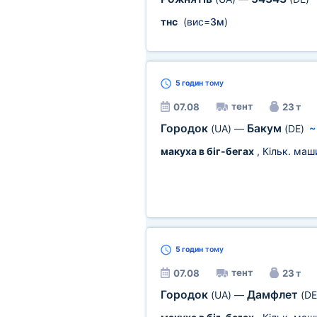
тнс
(вис=
3м
)
5 годин
тому
тент
07.08
23 т
Городок
Бакум
(UA)
—
(DE)
макуха в біг-бегах
, Кільк. маш
5 годин
тому
тент
07.08
23 т
Городок
Дамфлет
(UA)
—
(DE