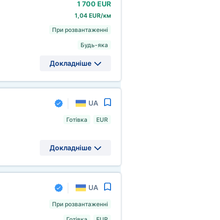
1
700 EUR
1,04 EUR/км
При розвантаженні
Будь-яка
Докладніше
UA
Готівка
EUR
Докладніше
UA
При розвантаженні
Готівка
EUR