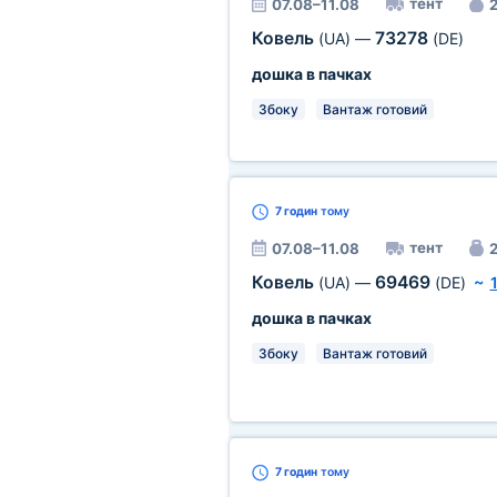
тент
07.08–11.08
2
Ковель
73278
(UA)
—
(DE)
дошка в пачках
Збоку
Вантаж готовий
7 годин
тому
тент
07.08–11.08
2
Ковель
69469
(UA)
—
(DE)
~
дошка в пачках
Збоку
Вантаж готовий
7 годин
тому