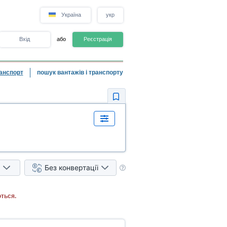
Україна
укр
Вхід
або
Реєстрація
анспорт
пошук вантажів і транспорту
Без конвертації
ться.