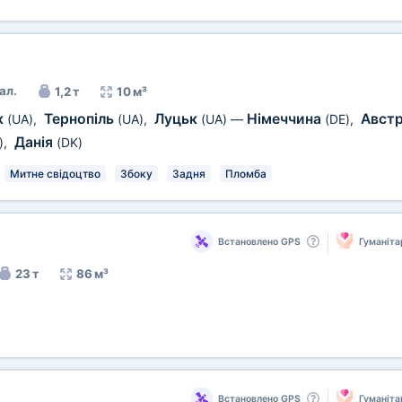
ал.
1,2 т
10 м³
к
Тернопіль
Луцьк
Німеччина
Австр
(UA)
,
(UA)
,
(UA)
—
(DE)
,
Данія
)
,
(DK)
Митне свідоцтво
Збоку
Задня
Пломба
Встановлено GPS
Гуманіта
23 т
86 м³
Встановлено GPS
Гуманіта