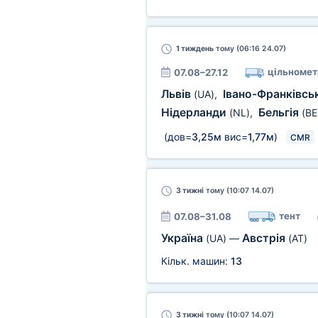
1 тиждень
тому (06:16 24.07)
цільномет
07.08–27.12
Львів
Івано-Франківсь
(UA)
,
Нідерланди
Бельгія
(NL)
,
(BE
(дов=
3,25м
вис=
1,77м
)
CMR
3 тижні
тому (10:07 14.07)
тент
07.08–31.08
Україна
Австрія
(UA)
—
(AT)
Кільк. машин:
13
3 тижні
тому (10:07 14.07)