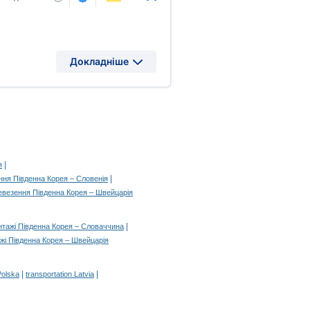
Докладніше
|
я
|
ння Південна Корея – Словенія
евезення Південна Корея – Швейцарія
|
нтажі Південна Корея – Словаччина
жі Південна Корея – Швейцарія
|
|
Polska
transportation Latvia