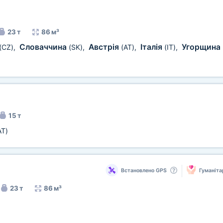
23 т
86 м³
Словаччина
Австрія
Італія
Угорщина
(CZ)
,
(SK)
,
(AT)
,
(IT)
,
15 т
AT)
Встановлено GPS
Гуманіта
23 т
86 м³