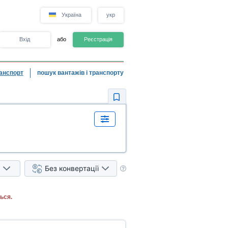
Україна
укр
Вхід
або
Реєстрація
анспорт
пошук вантажів і транспорту
Без конвертації
ься.