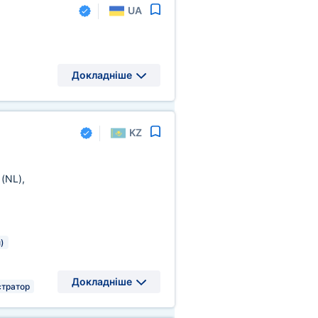
UA
Докладніше
KZ
и
(NL)
,
)
Докладніше
тратор