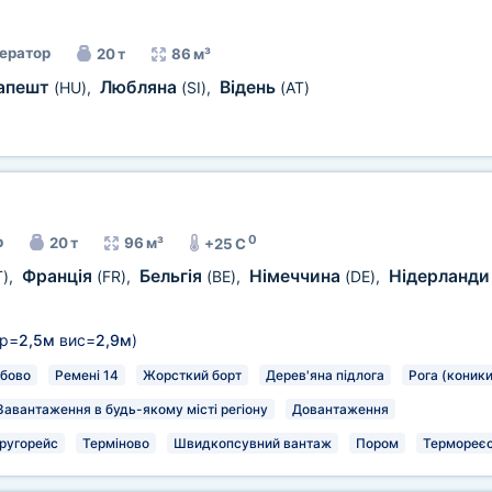
ератор
20 т
86 м³
апешт
Любляна
Відень
(HU)
,
(SI)
,
(AT)
0
р
20 т
96 м³
+25 C
Франція
Бельгія
Німеччина
Нідерланд
T)
,
(FR)
,
(BE)
,
(DE)
,
р=
2,5м
вис=
2,9м
)
бово
Ремені 14
Жорсткий борт
Дерев'яна підлога
Рога (коники
Завантаження в будь-якому місті регіону
Довантаження
ругорейс
Терміново
Швидкопсувний вантаж
Пором
Термореєс