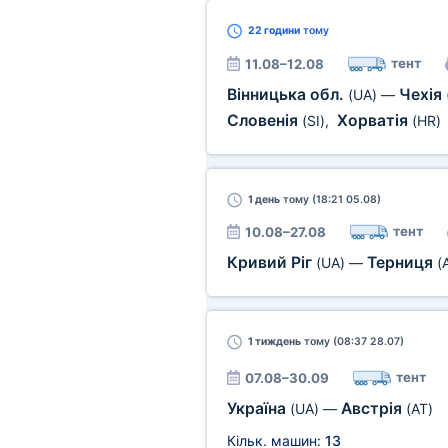
22 години
тому
тент
11.08–12.08
Вінницька обл.
Чехія
(UA)
—
Словенія
Хорватія
(SI)
,
(HR)
1 день
тому (18:21 05.08)
тент
10.08–27.08
Кривий Ріг
Терниця
(UA)
—
(
1 тиждень
тому (08:37 28.07)
тент
07.08–30.09
Україна
Австрія
(UA)
—
(AT)
Кільк. машин:
13