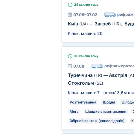
29 хвилин
тому
рефриж
07.08–07.02
Київ
Загреб
Буд
(UA)
—
(HR)
,
Кільк. машин:
20
30 хвилин
тому
рефрижерато
07.08
Туреччина
Австрія
(TR)
—
(A
Стокгольм
(SE)
Кільк. машин:
7
(дов=
13,6м
ши
Розтентування
Щодня
Цілодо
Мега
Швидке вивантаження
Збірний вантаж (консолідація)
К