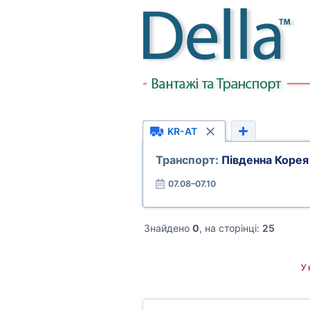
KR-AT
Транспорт:
Південна Корея
07.08–07.10
Знайдено
0
, на сторінці:
25
У 