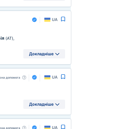
UA
ія
(AT)
,
Докладніше
UA
рна допомога
Докладніше
UA
рна допомога