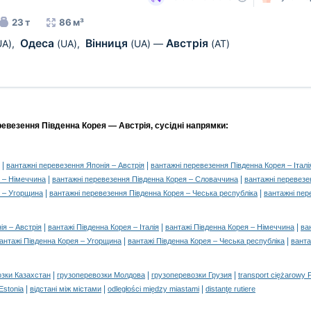
23 т
86 м³
Одеса
Вінниця
Австрія
UA)
,
(UA)
,
(UA)
—
(AT)
ревезення Південна Корея — Австрія, сусідні напрямки:
|
|
вантажні перевезення Японія – Австрія
вантажні перевезення Південна Корея – Італі
|
|
 – Німеччина
вантажні перевезення Південна Корея – Словаччина
вантажні перевезе
|
|
я – Угорщина
вантажні перевезення Південна Корея – Чеська республіка
вантажні пер
|
|
|
ія – Австрія
вантажі Південна Корея – Італія
вантажі Південна Корея – Німеччина
ва
|
|
антажі Південна Корея – Угорщина
вантажі Південна Корея – Чеська республіка
ванта
|
|
|
озки Казахстан
грузоперевозки Молдова
грузоперевозки Грузия
transport ciężarowy 
|
|
|
 Estonia
відстані між містами
odległości między miastami
distanţe rutiere