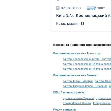
тент
07.08–31.08
Київ
Кропивницький
(UA)
,
(
Кільк. машин:
13
Вантажі та Транспорт для вантажні пе
Вантажні перевезення
– Транспорт:
вантажні перевезення Китай – Австрія
вантажні перевезення Південна Корея
вантажні перевезення Південна Коре
Вантажні перевезення –
Вантажі
:
|
вантажі Китай – Австрія
вантажі Япон
|
вантажі Південна Корея – Словенія
в
DELLA в інших країнах
:
|
грузоперевозки Украина
грузоперев
|
transportation Lithuania
transportation
Пошук вантажів
: