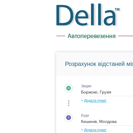
Розрахунок відстаней мі
Звідки
A
+
Додати пункт
Куди
B
+
Додати пункт