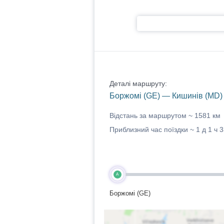
Деталі маршруту:
Боржомі (GE) — Кишинів (MD)
Відстань за маршрутом ~
1581 км
Приблизний час поїздки ~
1 д 1 ч 
A
Боржомі (GE)