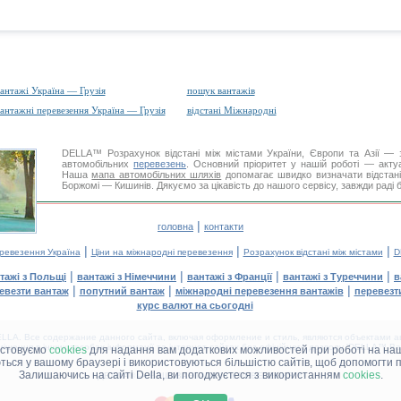
антажі Україна — Грузія
пошук вантажів
антажні перевезення Україна — Грузія
відстані Міжнародні
DELLA™
Розрахунок відстані
між містами України, Європи та Азії — з
автомобільних
перевезень
. Основний пріоритет у нашій роботі — актуал
Наша
мапа автомобільних шляхів
допомагає швидко визначати відстані 
Боржомі — Кишинів. Дякуємо за цікавість до нашого сервісу, завжди раді 
|
головна
контакти
|
|
|
еревезення Україна
Ціни на міжнародні перевезення
Розрахунок відстані між містами
D
|
|
|
|
тажі з Польщі
вантажі з Німеччини
вантажі з Франції
вантажі з Туреччини
в
|
|
|
евезти вантаж
попутний вантаж
міжнародні перевезення вантажів
перевезт
курс валют на сьогодні
LA. Все содержание данного сайта, включая оформление и стиль, являются объектами ав
іщення в інших засобах інформації та інтернет-сайтах без офіційного дозволу 'DELLA™ Ван
истовуємо
cookies
для надання вам додаткових можливостей при роботі на наш
аються у вашому браузері і використовуються більшістю сайтів, щоб допомогти 
Залишаючись на сайті Della, ви погоджуєтеся з використанням
cookies
.
ДЕЛЛА® —
ВАШІ
ВАНТАЖНІ ПЕРЕВЕЗЕННЯ
™!