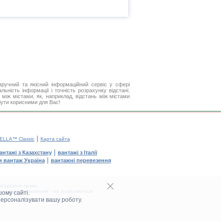
ручний та якісний інформаційний сервіс у сфері
ьність інформації і точність розрахунку відстані.
між містами, як, наприклад, відстань між містами
бути корисними для Вас!
|
ELLA™ Classic
Карта сайта
|
антажі з Казахстану
вантажі з Італії
|
и вантаж Україна
вантажні перевезення
торского права.
тажні перевезення' - не дозволяється.
ому сайті.
персоналізувати вашу роботу.