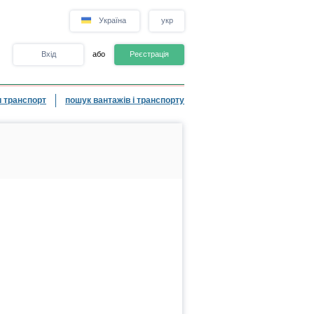
Україна
укр
Вхід
або
Реєстрація
 транспорт
пошук вантажів і транспорту