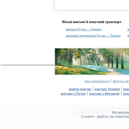
Вільні вантажі й попутний транспорт
вантажі Грузія — Україна
в
вантажні перевезення Грузія — Україна
в
|
Ціна перевезення
Вартість п
|
|
знайти вантаж
вантажі Україна
ван
|
|
вантажі з Литви
вантажі з Фінляндії
пер
©1995–2026 DEL
Усі права захищені.
Копіювання та розм
Ми викор
0.08(aws3)
Cookies - файли, які зберіг
060826-19:25:31