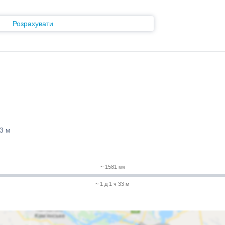
Розрахувати
33 м
~ 1581 км
~ 1 д 1 ч 33 м