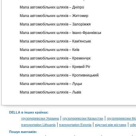
Мапа автомобільних шляхів – Дніпро
Мапа автомобільних шляхів – Житомир
Мапа автомобільних шляхів – Запоріжжя
Мапа автомобільних шляхів – Івано-Франківськ
Мапа автомобільних шляхів – Кам'янське
Мапа автомобільних шляхів – Київ
Мапа автомобільних шляхів – Кременчук
Мапа автомобільних шляхів – Кривий Ріг
Мапа автомобільних шляхів – Кропивницький
Мапа автомобільних шляхів – Луцьк
Мапа автомобільних шляхів – Львів
DELLA в інших країнах
:
|
|
грузоперевозки Украина
грузоперевозки Казахстан
грузоперевозки М
|
|
|
transportation Lithuania
transportation Estonia
відстані між містами
odl
Пошук вантажів
: