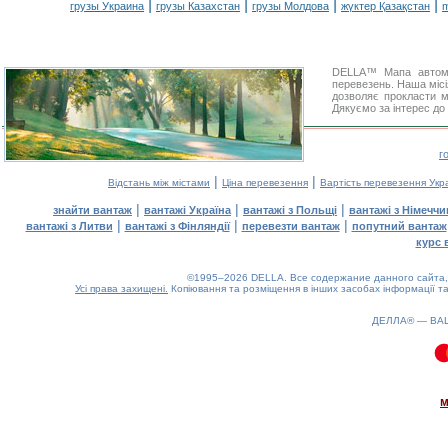
|
|
|
|
грузы Украина
грузы Казахстан
грузы Молдова
жүктер Қазақстан
m
DELLA™ Мапа автомоб
перевезень. Наша місі
дозволяє прокласти м
Дякуємо за інтерес до
г
|
|
Відстань між містами
Ціна перевезення
Вартість перевезення Укр
|
|
|
знайти вантаж
вантажі Україна
вантажі з Польщі
вантажі з Німечч
|
|
|
вантажі з Литви
вантажі з Фінляндії
перевезти вантаж
попутний вантаж
курс 
©1995–2026 DELLA. Все содержание данного сайта, 
Усі права захищені.
Копіювання та розміщення в інших засобах інформації та
ДЕЛЛА® —
ВА
0.09(aws4)
060826-19:00:45
м