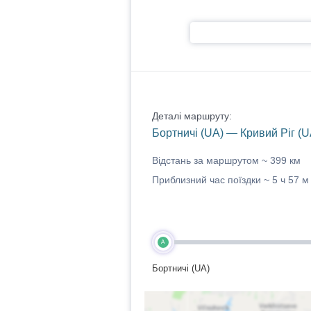
Деталі маршруту:
Бортничі (UA) — Кривий Ріг (U
Відстань за маршрутом ~
399 км
Приблизний час поїздки ~
5 ч 57 м
A
Бортничі (UA)