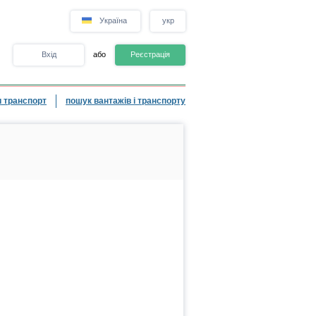
Україна
укр
Вхід
або
Реєстрація
 транспорт
пошук вантажів і транспорту