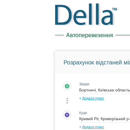
Розрахунок відстаней мі
Звідки
A
+
Додати пункт
Куди
B
+
Додати пункт