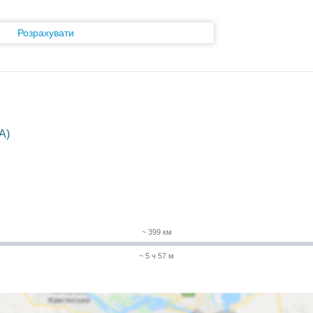
Розрахувати
A)
~ 399 км
~ 5 ч 57 м