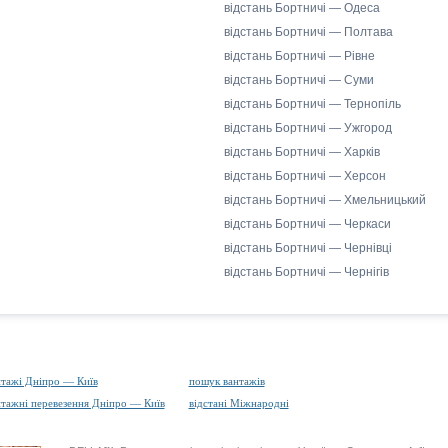
відстань Бортничі — Одеса
відстань Бортничі — Полтава
відстань Бортничі — Рівне
відстань Бортничі — Суми
відстань Бортничі — Тернопіль
відстань Бортничі — Ужгород
відстань Бортничі — Харків
відстань Бортничі — Херсон
відстань Бортничі — Хмельницький
відстань Бортничі — Черкаси
відстань Бортничі — Чернівці
відстань Бортничі — Чернігів
нтажі Дніпро — Київ
пошук вантажів
нтажні перевезення Дніпро — Київ
відстані Міжнародні