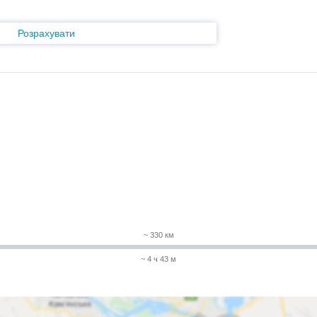
Розрахувати
~ 330 км
~ 4 ч 43 м