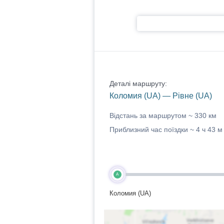
Деталі маршруту:
Коломия (UA) — Рівне (UA)
Відстань за маршрутом ~
330 км
Приблизний час поїздки ~
4 ч 43 м
A
Коломия (UA)