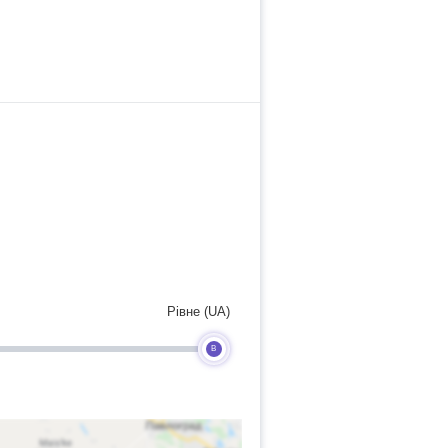
Рівне (UA)
B