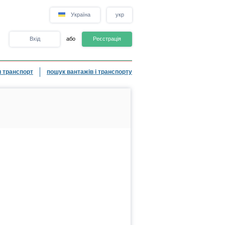
Україна
укр
Вхід
або
Реєстрація
 транспорт
пошук вантажів і транспорту