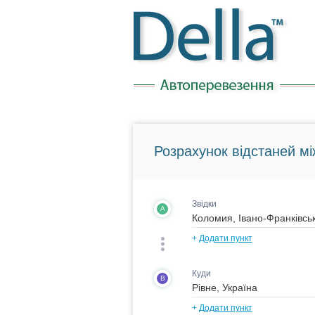
Розрахунок відстаней мі
Звідки
A
+
Додати пункт
Куди
B
+
Додати пункт