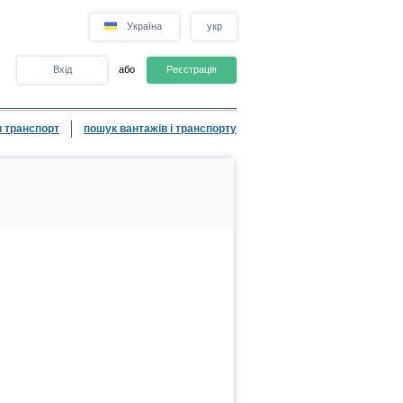
Україна
укр
Вхід
або
Реєстрація
 транспорт
пошук вантажів і транспорту