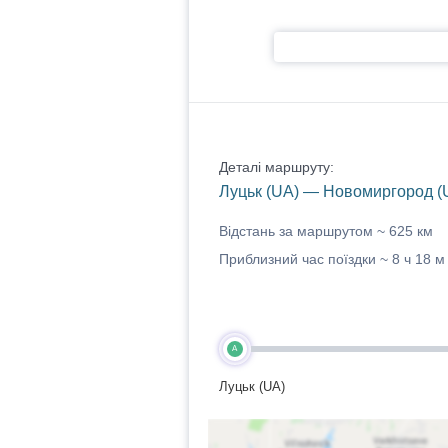
Деталі маршруту:
Луцьк (UA) — Новомиргород (
Відстань за маршрутом ~
625 км
Приблизний час поїздки ~
8 ч 18 м
A
Луцьк (UA)