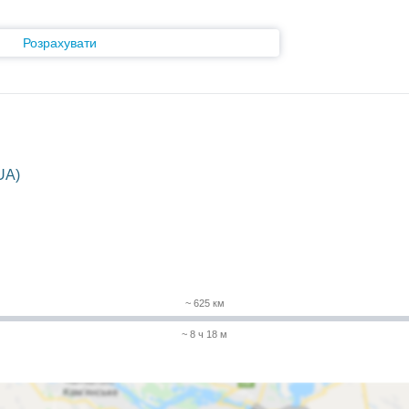
Розрахувати
UA)
~ 625 км
~ 8 ч 18 м