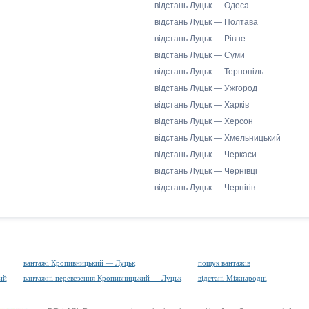
відстань Луцьк — Одеса
відстань Луцьк — Полтава
відстань Луцьк — Рівне
відстань Луцьк — Суми
відстань Луцьк — Тернопіль
відстань Луцьк — Ужгород
відстань Луцьк — Харків
відстань Луцьк — Херсон
відстань Луцьк — Хмельницький
відстань Луцьк — Черкаси
відстань Луцьк — Чернівці
відстань Луцьк — Чернігів
вантажі Кропивницький — Луцьк
пошук вантажів
ий
вантажні перевезення Кропивницький — Луцьк
відстані Міжнародні