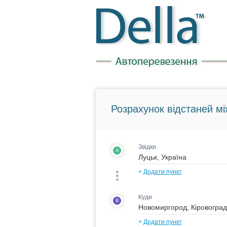
Розрахунок відстаней мі
Звідки
A
+
Додати пункт
Куди
B
+
Додати пункт