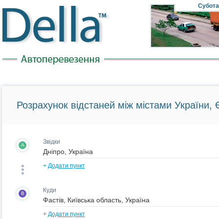
Субота
Розрахунок відстаней між містами України, Є
Звідки
A
+
Додати пункт
Куди
B
+
Додати пункт