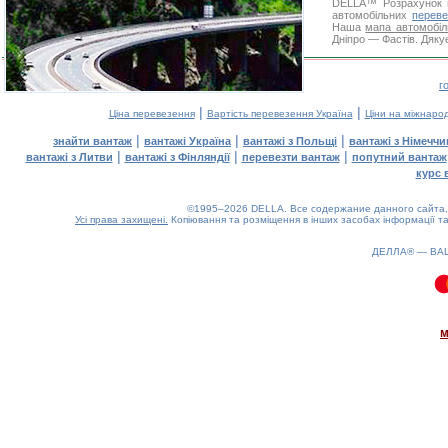
DELLA™
Розрахунок 
автомобільних
переве
Наша
мапа автомобіл
Дніпро — Фастів. Дякує
г
|
|
Ціна перевезення
Вартість перевезення Україна
Ціни на міжнаро
|
|
|
знайти вантаж
вантажі Україна
вантажі з Польщі
вантажі з Німечч
|
|
|
вантажі з Литви
вантажі з Фінляндії
перевезти вантаж
попутний вантаж
курс 
©1995–2026 DELLA. Все содержание данного сайта, 
Усі права захищені.
Копіювання та розміщення в інших засобах інформації та
ДЕЛЛА® —
ВА
0.07(aws4)
080826-20:18:55
м