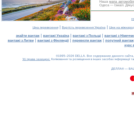
Наша
мапа автомобіл
Одеса — Ізмаїл. Дякує
г
|
|
Ціна перевезення
Вартість перевезення Україна
Ціни на міжнаро
|
|
|
знайти вантаж
вантажі Україна
вантажі з Польщі
вантажі з Німечч
|
|
|
вантажі з Литви
вантажі з Фінляндії
перевезти вантаж
попутний вантаж
курс 
©1995–2026 DELLA. Все содержание данного сайта, 
Усі права захищені.
Копіювання та розміщення в інших засобах інформації та
ДЕЛЛА® —
ВА
0.06(aws4)
070826-22:57:06
м