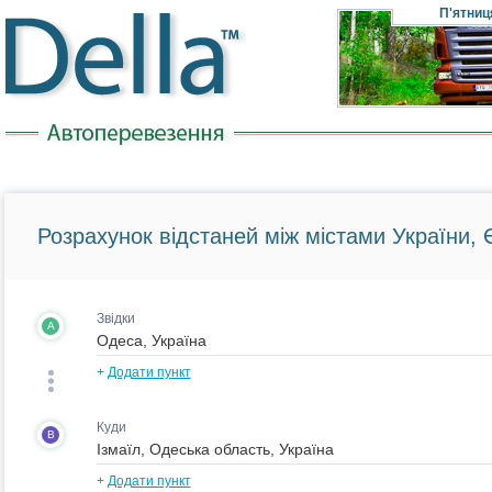
П'ятниц
Розрахунок відстаней між містами України, Є
Звідки
A
+
Додати пункт
Куди
B
+
Додати пункт