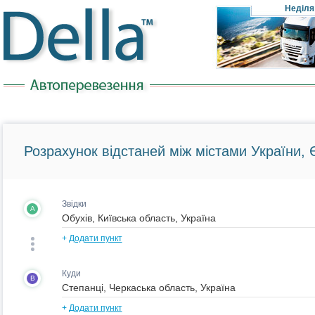
Неділя
Розрахунок відстаней між містами України, Є
Звідки
A
+
Додати пункт
Куди
B
+
Додати пункт