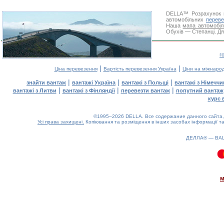
DELLA™
Розрахунок 
автомобільних
переве
Наша
мапа автомобіл
Обухів — Степанці. Дя
г
|
|
Ціна перевезення
Вартість перевезення Україна
Ціни на міжнаро
|
|
|
знайти вантаж
вантажі Україна
вантажі з Польщі
вантажі з Німечч
|
|
|
вантажі з Литви
вантажі з Фінляндії
перевезти вантаж
попутний вантаж
курс 
©1995–2026 DELLA. Все содержание данного сайта, 
Усі права захищені.
Копіювання та розміщення в інших засобах інформації та
ДЕЛЛА® —
ВА
0.08(aws4)
090826-07:54:13
м