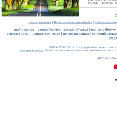
Немирів — Бровари. Дя
г
|
|
Ціна перевезення
Вартість перевезення Україна
Ціни на міжнаро
|
|
|
знайти вантаж
вантажі Україна
вантажі з Польщі
вантажі з Німечч
|
|
|
вантажі з Литви
вантажі з Фінляндії
перевезти вантаж
попутний вантаж
курс 
©1995–2026 DELLA. Все содержание данного сайта, 
Усі права захищені.
Копіювання та розміщення в інших засобах інформації та
ДЕЛЛА® —
ВА
0.09(aws2)
070826-10:07:43
м