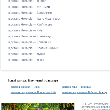
відстань Немирів — Дніпро
відстань Немирів — Житомир
відстань Немирів — Запоріжжя
відстань Немирів — Івано-Франківськ
відстань Немирів — Кам'янське
відстань Немирів — Київ
відстань Немирів — Кременчук
відстань Немирів — Кривий Ріг
відстань Немирів — Кропивницький
відстань Немирів — Луцьк
відстань Немирів — Львів
Вільні вантажі й попутний транспорт
вантажі Вінниця — Київ
вантажі Київ — Вінниця
вантажні перевезення Вінниця — Київ
вантажні перевезення Київ — Вінниця
DELLA™
Розрахунок 
автомобільних
переве
Наша
мапа автомобіл