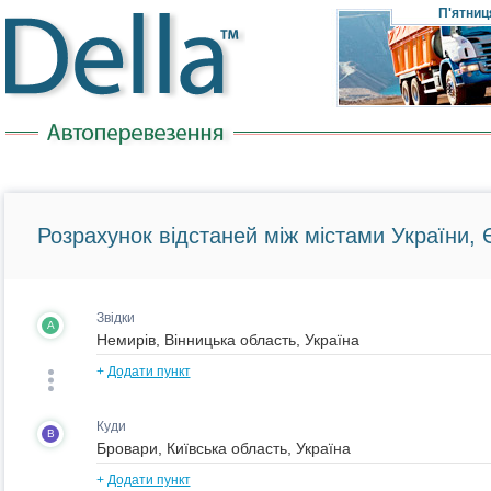
П'ятниц
Розрахунок відстаней між містами України, Є
Звідки
A
+
Додати пункт
Куди
B
+
Додати пункт