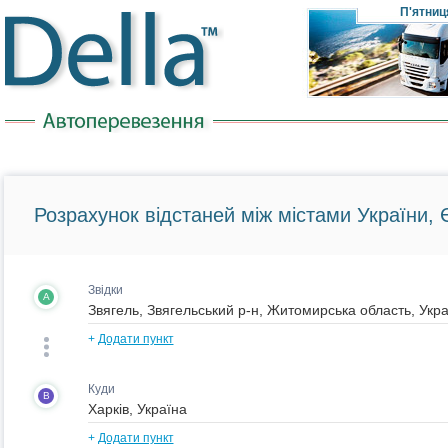
П'ятниц
Розрахунок відстаней між містами України, Є
Звідки
A
+
Додати пункт
Куди
B
+
Додати пункт