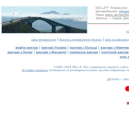
DELLA™
Розрахунок 
автомобільних
переве
Наша
мапа автомобіл
Звягель — Харків. Дяк
г
|
|
Ціна перевезення
Вартість перевезення Україна
Ціни на міжнаро
|
|
|
знайти вантаж
вантажі Україна
вантажі з Польщі
вантажі з Німечч
|
|
|
вантажі з Литви
вантажі з Фінляндії
перевезти вантаж
попутний вантаж
курс 
©1995–2026 DELLA. Все содержание данного сайта, 
Усі права захищені.
Копіювання та розміщення в інших засобах інформації та
ДЕЛЛА® —
ВА
0.07(aws4)
070826-07:57:16
м