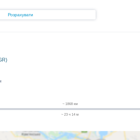
Розрахувати
GR)
м
~ 1868 км
~ 23 ч 14 м