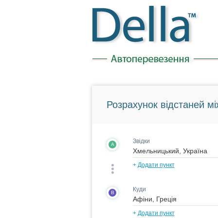
Розрахунок відстаней мі
Звідки
A
+
Додати пункт
Куди
B
+
Додати пункт