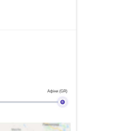
Афіни (GR)
B