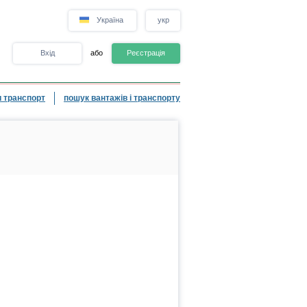
Україна
укр
Вхід
або
Реєстрація
 транспорт
пошук вантажів і транспорту