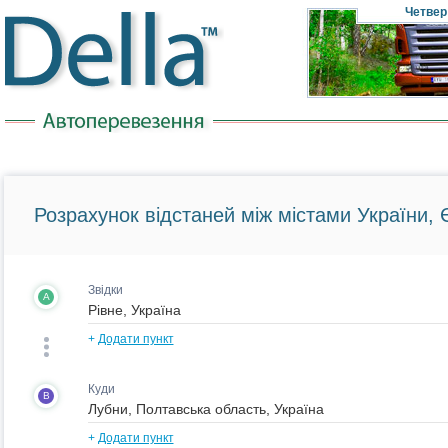
Четвер
Розрахунок відстаней між містами України, Є
Звідки
A
+
Додати пункт
Куди
B
+
Додати пункт