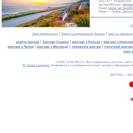
DELLA™
Розрахунок 
автомобільних
переве
Наша
мапа автомобіл
Рівне — Лубни. Дякуєм
г
|
|
Ціна перевезення
Вартість перевезення Україна
Ціни на міжнаро
|
|
|
знайти вантаж
вантажі Україна
вантажі з Польщі
вантажі з Німечч
|
|
|
вантажі з Литви
вантажі з Фінляндії
перевезти вантаж
попутний вантаж
курс 
©1995–2026 DELLA. Все содержание данного сайта, 
Усі права захищені.
Копіювання та розміщення в інших засобах інформації та
ДЕЛЛА® —
ВА
0.08(aws4)
070826-02:38:11
м