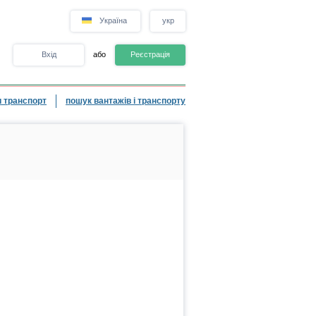
Україна
укр
Вхід
або
Реєстрація
 транспорт
пошук вантажів і транспорту