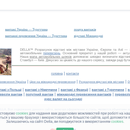
вантажі Україна — Туреччина
пошук вантажів
вантажні перевезення Україна — Туреччина
відстані Міжнародні
DELLA™
Розрахунок відстані
між містами України, Європи та Азії — з
автомобільних
перевезень
. Основний пріоритет у нашій роботі — актуал
Наша
мапа автомобільних шляхів
допомагає швидко визначати відстані 
Стамбул — Київ. Дякуємо за цікавість до нашого сервісу, завжди раді бут
|
головна
контакти
|
|
|
еревезення Україна
Ціни на міжнародні перевезення
Розрахунок відстані між містами
D
|
|
|
|
тажі з Польщі
вантажі з Німеччини
вантажі з Франції
вантажі з Туреччини
в
|
|
|
евезти вантаж
попутний вантаж
міжнародні перевезення вантажів
перевезт
курс валют на сьогодні
LA. Все содержание данного сайта, включая оформление и стиль, являются объектами ав
іщення в інших засобах інформації та інтернет-сайтах без офіційного дозволу 'DELLA™ Ван
истовуємо
cookies
для надання вам додаткових можливостей при роботі на наш
аються у вашому браузері і використовуються більшістю сайтів, щоб допомогти 
Залишаючись на сайті Della, ви погоджуєтеся з використанням
cookies
.
ДЕЛЛА® —
ВАШІ
ВАНТАЖНІ ПЕРЕВЕЗЕННЯ
™!