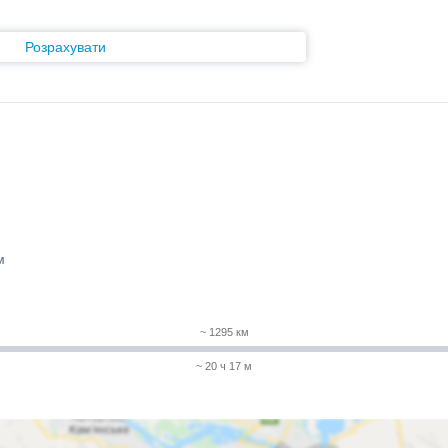
Розрахувати
м
~ 1295 км
~ 20 ч 17 м