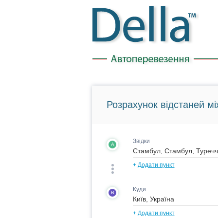
Розрахунок відстаней мі
Звідки
A
+
Додати пункт
Куди
B
+
Додати пункт