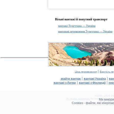
Вільні вантажі й попутний транспорт
вантажі Туреччина — Україна
вантажні перевезення Туреччина — Україна
|
Ціна перевезення
Вартість п
|
|
знайти вантаж
вантажі Україна
ван
|
|
вантажі з Литви
вантажі з Фінляндії
пер
©1995–2026 DEL
Усі права захищені.
Копіювання та розм
Ми викор
0.07(aws4)
Cookies - файли, які зберіг
080826-13:41:30