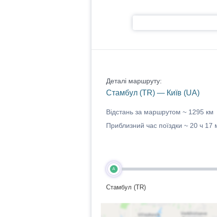
Деталі маршруту:
Стамбул (TR) — Київ (UA)
Відстань за маршрутом ~
1295 км
Приблизний час поїздки ~
20 ч 17 
A
Стамбул (TR)