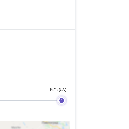
Київ (UA)
B