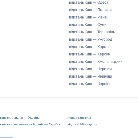
відстань Київ — Одеса
відстань Київ — Полтава
відстань Київ — Рівне
відстань Київ — Суми
відстань Київ — Тернопіль
відстань Київ — Ужгород
відстань Київ — Харків
відстань Київ — Херсон
відстань Київ — Хмельницький
відстань Київ — Черкаси
відстань Київ — Чернівці
відстань Київ — Чернігів
вантажі Іспанія — Україна
пошук вантажів
вантажні перевезення Іспанія — Україна
відстані Міжнародні