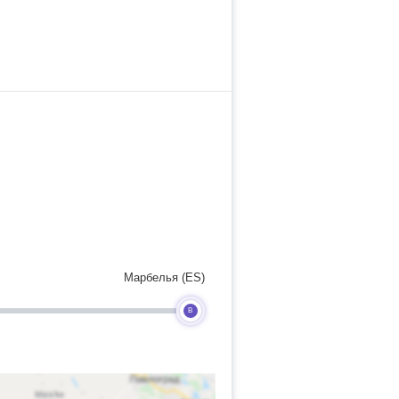
Марбелья (ES)
B