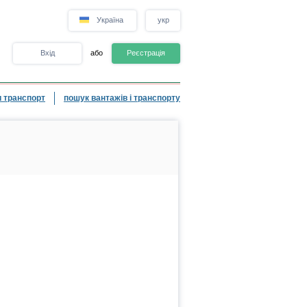
Україна
укр
Вхід
або
Реєстрація
 транспорт
пошук вантажів і транспорту