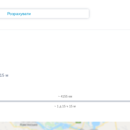
Розрахувати
 15 м
~ 4155 км
~ 1 д 15 ч 15 м