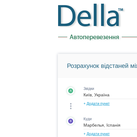
Розрахунок відстаней мі
Звідки
A
+
Додати пункт
Куди
B
+
Додати пункт