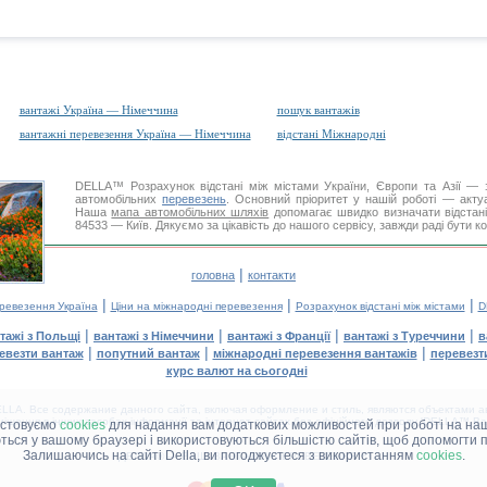
вантажі Україна — Німеччина
пошук вантажів
вантажні перевезення Україна — Німеччина
відстані Міжнародні
DELLA™
Розрахунок відстані
між містами України, Європи та Азії — з
автомобільних
перевезень
. Основний пріоритет у нашій роботі — актуал
Наша
мапа автомобільних шляхів
допомагає швидко визначати відстані 
84533 — Київ. Дякуємо за цікавість до нашого сервісу, завжди раді бути 
|
головна
контакти
|
|
|
еревезення Україна
Ціни на міжнародні перевезення
Розрахунок відстані між містами
D
|
|
|
|
тажі з Польщі
вантажі з Німеччини
вантажі з Франції
вантажі з Туреччини
в
|
|
|
евезти вантаж
попутний вантаж
міжнародні перевезення вантажів
перевезт
курс валют на сьогодні
LA. Все содержание данного сайта, включая оформление и стиль, являются объектами ав
іщення в інших засобах інформації та інтернет-сайтах без офіційного дозволу 'DELLA™ Ван
истовуємо
cookies
для надання вам додаткових можливостей при роботі на наш
аються у вашому браузері і використовуються більшістю сайтів, щоб допомогти 
Залишаючись на сайті Della, ви погоджуєтеся з використанням
cookies
.
ДЕЛЛА® —
ВАШІ
ВАНТАЖНІ ПЕРЕВЕЗЕННЯ
™!