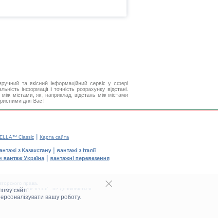
ручний та якісний інформаційний сервіс у сфері
ьність інформації і точність розрахунку відстані.
між містами, як, наприклад, відстань між містами
корисними для Вас!
|
ELLA™ Classic
Карта сайта
|
антажі з Казахстану
вантажі з Італії
|
и вантаж Україна
вантажні перевезення
торского права.
тажні перевезення' - не дозволяється.
ому сайті.
персоналізувати вашу роботу.