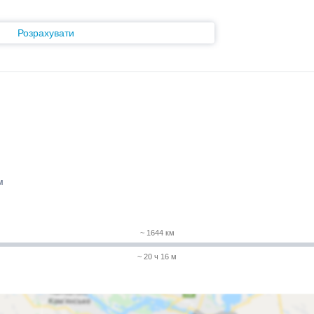
Розрахувати
м
~ 1644 км
~ 20 ч 16 м