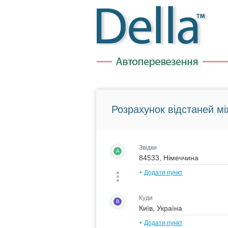
Розрахунок відстаней мі
Звідки
A
+
Додати пункт
Куди
B
+
Додати пункт