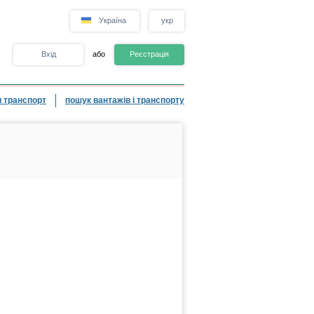
Україна
укр
Вхід
або
Реєстрація
 транспорт
пошук вантажів і транспорту