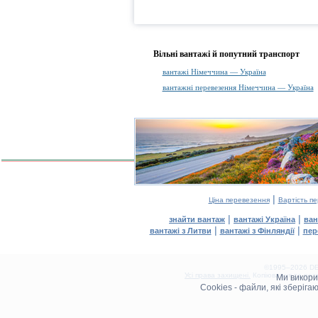
Вільні вантажі й попутний транспорт
вантажі Німеччина — Україна
вантажні перевезення Німеччина — Україна
|
Ціна перевезення
Вартість п
|
|
знайти вантаж
вантажі Україна
ван
|
|
вантажі з Литви
вантажі з Фінляндії
пер
©1995–2026 DEL
Усі права захищені.
Копіювання та розм
Ми викор
0.09(aws2)
Cookies - файли, які зберіг
070826-06:57:14