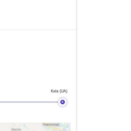
Київ (UA)
B