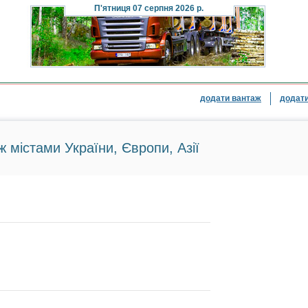
П'ятниця
07 серпня 2026 р.
додати вантаж
додати
ж містами України, Європи, Азії