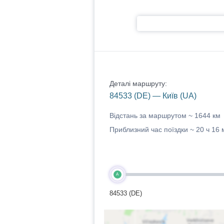
Деталі маршруту:
84533 (DE) — Київ (UA)
Відстань за маршрутом ~
1644 км
Приблизний час поїздки ~
20 ч 16 
A
84533 (DE)