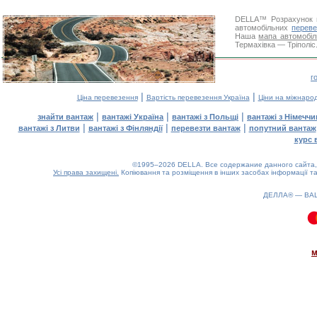
DELLA™
Розрахунок 
автомобільних
переве
Наша
мапа автомобіл
Термахівка — Тріполіс.
г
|
|
Ціна перевезення
Вартість перевезення Україна
Ціни на міжнаро
|
|
|
знайти вантаж
вантажі Україна
вантажі з Польщі
вантажі з Німечч
|
|
|
вантажі з Литви
вантажі з Фінляндії
перевезти вантаж
попутний вантаж
курс 
©1995–2026 DELLA. Все содержание данного сайта, 
Усі права захищені.
Копіювання та розміщення в інших засобах інформації та
ДЕЛЛА® —
ВА
0.1(aws2)
060826-16:37:46
м