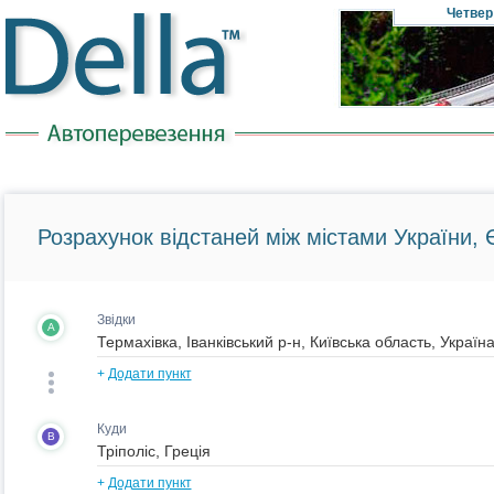
Четвер
Розрахунок відстаней між містами України, Є
Звідки
A
+
Додати пункт
Куди
B
+
Додати пункт