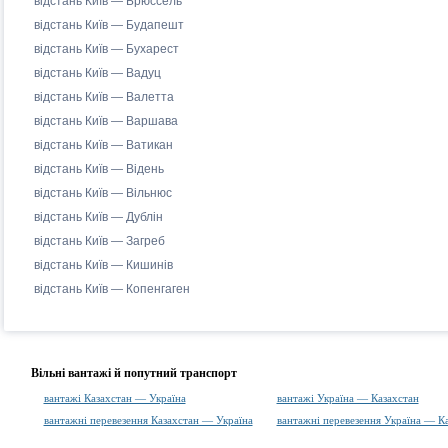
відстань Київ — Брюссель
відстань Київ — Будапешт
відстань Київ — Бухарест
відстань Київ — Вадуц
відстань Київ — Валетта
відстань Київ — Варшава
відстань Київ — Ватикан
відстань Київ — Відень
відстань Київ — Вільнюс
відстань Київ — Дублін
відстань Київ — Загреб
відстань Київ — Кишинів
відстань Київ — Копенгаген
Вільні вантажі й попутний транспорт
вантажі Казахстан — Україна
вантажі Україна — Казахстан
вантажні перевезення Казахстан — Україна
вантажні перевезення Україна — К