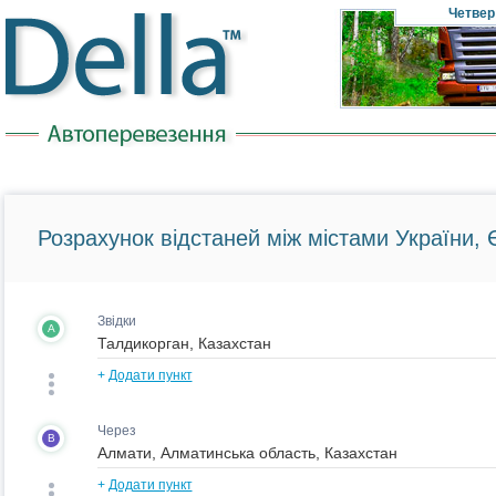
Четвер
Розрахунок відстаней між містами України, Є
Звідки
A
+
Додати пункт
Через
B
+
Додати пункт