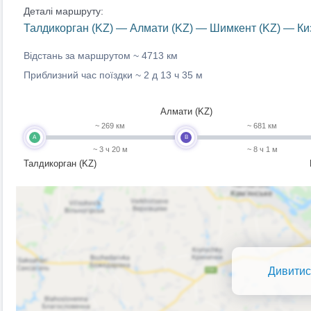
Деталі маршруту:
Талдикорган (KZ) — Алмати (KZ) — Шимкент (KZ) — Киз
Відстань за маршрутом ~
4713 км
Приблизний час поїздки ~
2 д 13 ч 35 м
Алмати (KZ)
~ 269 км
~ 681 км
A
B
~ 3 ч 20 м
~ 8 ч 1 м
Талдикорган (KZ)
Дивитис