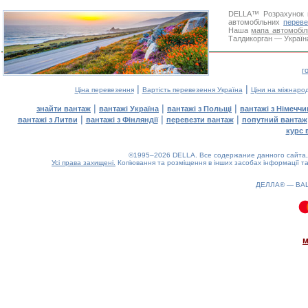
DELLA™
Розрахунок 
автомобільних
переве
Наша
мапа автомобіл
Талдикорган — Україна
г
|
|
Ціна перевезення
Вартість перевезення Україна
Ціни на міжнаро
|
|
|
знайти вантаж
вантажі Україна
вантажі з Польщі
вантажі з Німечч
|
|
|
вантажі з Литви
вантажі з Фінляндії
перевезти вантаж
попутний вантаж
курс 
©1995–2026 DELLA. Все содержание данного сайта, 
Усі права захищені.
Копіювання та розміщення в інших засобах інформації та
ДЕЛЛА® —
ВА
0.1(aws3)
070826-02:43:42
м