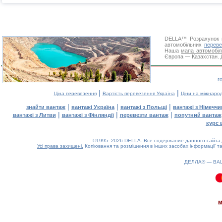
DELLA™
Розрахунок 
автомобільних
переве
Наша
мапа автомобіл
Європа — Казахстан. Д
г
|
|
Ціна перевезення
Вартість перевезення Україна
Ціни на міжнаро
|
|
|
знайти вантаж
вантажі Україна
вантажі з Польщі
вантажі з Німечч
|
|
|
вантажі з Литви
вантажі з Фінляндії
перевезти вантаж
попутний вантаж
курс 
©1995–2026 DELLA. Все содержание данного сайта, 
Усі права захищені.
Копіювання та розміщення в інших засобах інформації та
ДЕЛЛА® —
ВА
0.08(aws2)
080826-01:54:53
м