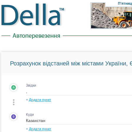
П'ятниц
Розрахунок відстаней між містами України, Є
Звідки
A
+
Додати пункт
Куди
B
+
Додати пункт