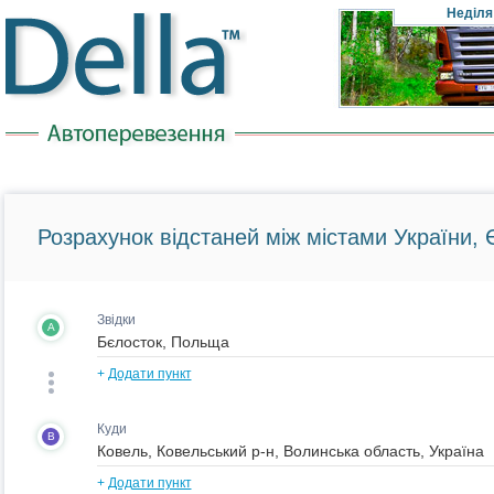
Неділя
Розрахунок відстаней між містами України, Є
Звідки
A
+
Додати пункт
Куди
B
+
Додати пункт