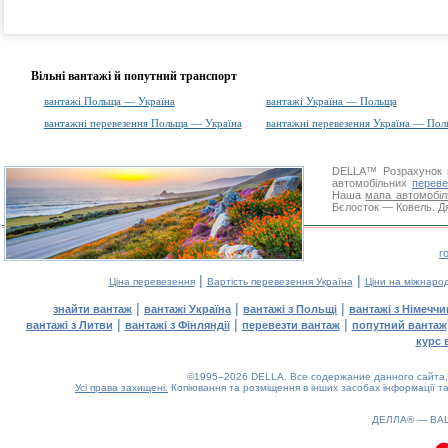
Вільні вантажі й попутний транспорт
вантажі Польща — Україна
вантажі Україна — Польща
вантажні перевезення Польща — Україна
вантажні перевезення Україна — Пол
DELLA™
Розрахунок 
автомобільних
переве
Наша
мапа автомобіл
Бєлосток — Ковель. Дя
г
|
|
Ціна перевезення
Вартість перевезення Україна
Ціни на міжнаро
|
|
|
знайти вантаж
вантажі Україна
вантажі з Польщі
вантажі з Німечч
|
|
|
вантажі з Литви
вантажі з Фінляндії
перевезти вантаж
попутний вантаж
курс 
©1995–2026 DELLA. Все содержание данного сайта, 
Усі права захищені.
Копіювання та розміщення в інших засобах інформації та
ДЕЛЛА® —
ВА
0.1(aws2)
090826-06:56:46