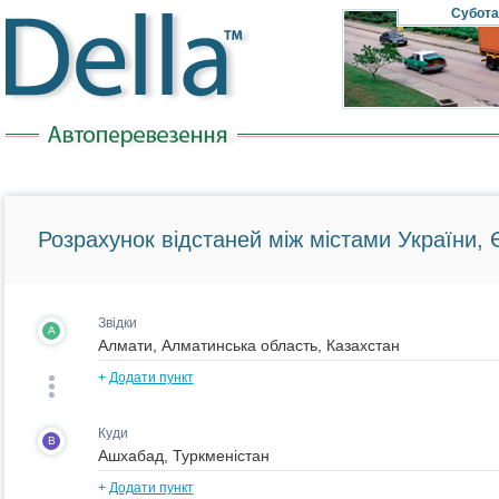
Субота
Розрахунок відстаней між містами України, Є
Звідки
A
+
Додати пункт
Куди
B
+
Додати пункт