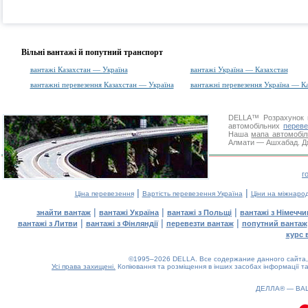
Вільні вантажі й попутний транспорт
вантажі Казахстан — Україна
вантажі Україна — Казахстан
вантажні перевезення Казахстан — Україна
вантажні перевезення Україна — К
DELLA™
Розрахунок 
автомобільних
переве
Наша
мапа автомобіл
Алмати — Ашхабад. Дяк
г
|
|
Ціна перевезення
Вартість перевезення Україна
Ціни на міжнаро
|
|
|
знайти вантаж
вантажі Україна
вантажі з Польщі
вантажі з Німечч
|
|
|
вантажі з Литви
вантажі з Фінляндії
перевезти вантаж
попутний вантаж
курс 
©1995–2026 DELLA. Все содержание данного сайта, 
Усі права захищені.
Копіювання та розміщення в інших засобах інформації та
ДЕЛЛА® —
ВА
0.07(aws3)
080826-12:19:06