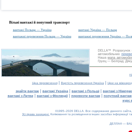
Вільні вантажі й попутний транспорт
вантажі Польща — Україна
вантажі Україна — Польща
вантажні перевезення Польща — Україна
вантажні перевезення Україна — Пол
DELLA™
Розрахунок 
автомобільних
переве
Наша
мапа автомобіл
Груец — Белград. Дяку
г
|
|
Ціна перевезення
Вартість перевезення Україна
Ціни на міжнаро
|
|
|
знайти вантаж
вантажі Україна
вантажі з Польщі
вантажі з Німечч
|
|
|
вантажі з Литви
вантажі з Фінляндії
перевезти вантаж
попутний вантаж
курс 
©1995–2026 DELLA. Все содержание данного сайта, 
Усі права захищені.
Копіювання та розміщення в інших засобах інформації та
ДЕЛЛА® —
ВА
0.1(aws3)
070826-07:37:06