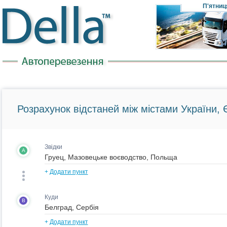
П'ятниц
Розрахунок відстаней між містами України, Є
Звідки
A
+
Додати пункт
Куди
B
+
Додати пункт