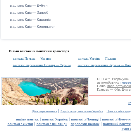
відстань Київ — Дублін
відстань Київ — Загреб
відстань Київ — Кишинів
відстань Київ — Копенгаген
Вільні вантажі й попутний транспорт
вантажі Польща — Україна
вантажі Україна — Польща
вантажні перевезення Польща — Україна
вантажні перевезення Україна — Пол
DELLA™
Розрахунок 
автомобільних
переве
Наша
мапа автомобіл
Гданськ — Київ. Дякуєм
г
|
|
Ціна перевезення
Вартість перевезення Україна
Ціни на міжнаро
|
|
|
знайти вантаж
вантажі Україна
вантажі з Польщі
вантажі з Німечч
|
|
|
вантажі з Литви
вантажі з Фінляндії
перевезти вантаж
попутний вантаж
курс 