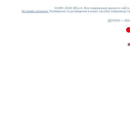
©1995–2026 DELLA. Все содержание данного сайта, 
Усі права захищені.
Копіювання та розміщення в інших засобах інформації та
ДЕЛЛА® —
ВА
0.11(aws4)
080826-09:46:53
м