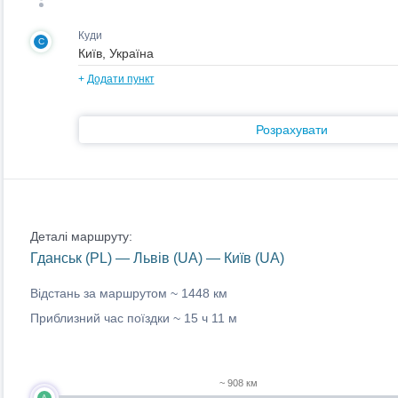
Куди
C
+
Додати пункт
Розрахувати
Деталі маршруту:
Гданськ (PL) — Львів (UA) — Київ (UA)
Відстань за маршрутом ~
1448 км
Приблизний час поїздки ~
15 ч 11 м
~ 908 км
A