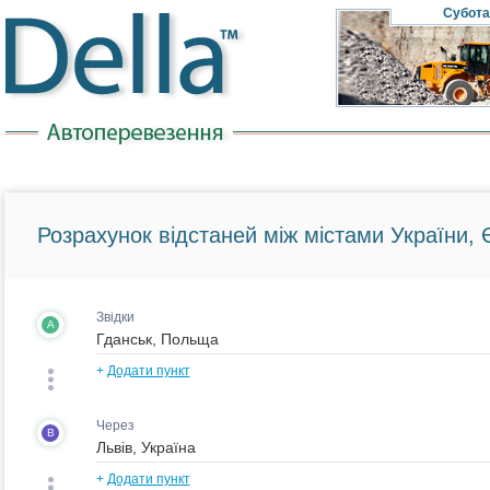
Субота
Розрахунок відстаней між містами України, Є
Звідки
A
+
Додати пункт
Через
B
+
Додати пункт