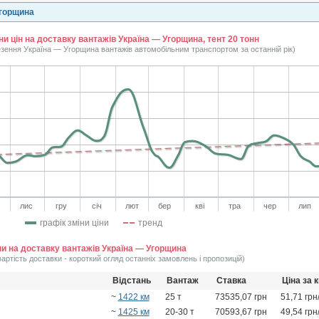
Угорщина
ни цін на доставку вантажів Україна — Угорщина, тент 20 тонн
езення Україна — Угорщина вантажів автомобільним транспортом за останній рік)
лис
гру
січ
лют
бер
кві
тра
чер
лип
графік зміни ціни
тренд
ни на доставку вантажів Україна — Угорщина
вартість доставки - короткий огляд останніх замовлень і пропозицій)
Відстань
Вантаж
Ставка
Ціна за 
~
1422 км
25 т
73535,07 грн
51,71 грн
~
1425 км
20-30 т
70593,67 грн
49,54 грн