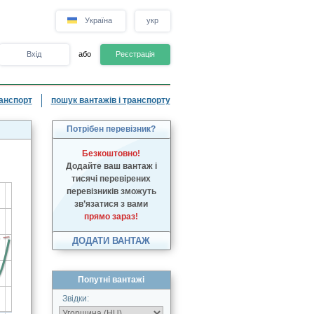
Україна
укр
Вхід
або
Реєстрація
анспорт
пошук вантажів і транспорту
Потрібен перевізник?
Безкоштовно!
Додайте ваш вантаж і
тисячі перевірених
перевізників зможуть
зв’язатися з вами
прямо зараз!
ДОДАТИ ВАНТАЖ
Попутні вантажі
Звідки: