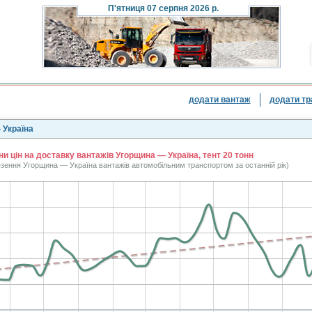
П'ятниця
07 серпня 2026 р.
додати вантаж
додати тр
 Україна
ни цін на доставку вантажів Угорщина — Україна, тент 20 тонн
езення Угорщина — Україна вантажів автомобільним транспортом за останній рік)