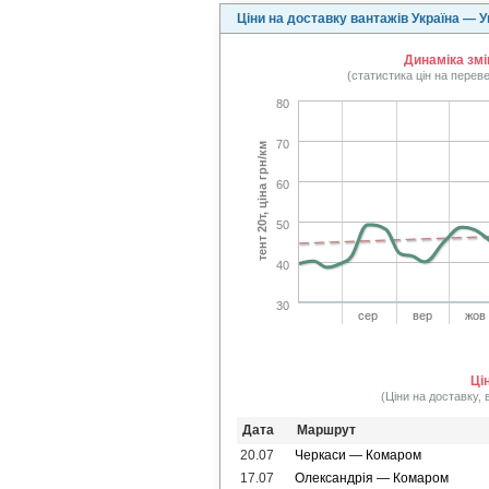
Ціни на доставку вантажів Україна — 
Динаміка змі
(статистика цін на перев
80
70
тент 20т, ціна грн/км
60
50
40
30
сер
вер
жов
Ці
(Ціни на доставку, 
Дата
Маршрут
20.07
Черкаси — Комаром
17.07
Олександрія — Комаром