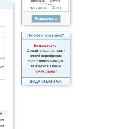
Брюссель — Обухів
2 230 км
час у дорозі — 32 год
Потрібен перевізник?
Безкоштовно!
Додайте ваш вантаж і
тисячі перевірених
перевізників зможуть
зв’язатися з вами
прямо зараз!
ДОДАТИ ВАНТАЖ
км
/км
/км