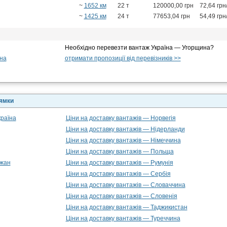
~
1652 км
22 т
120000,00 грн
72,64 грн
~
1425 км
24 т
77653,04 грн
54,49 грн
Необхідно перевезти вантаж Україна — Угорщина?
на
отримати пропозиції від перевізників >>
рямки
країна
Ціни на доставку вантажів — Норвегія
Ціни на доставку вантажів — Нідерланди
Ціни на доставку вантажів — Німеччина
Ціни на доставку вантажів — Польща
джан
Ціни на доставку вантажів — Румунія
Ціни на доставку вантажів — Сербія
Ціни на доставку вантажів — Словаччина
Ціни на доставку вантажів — Словенія
Ціни на доставку вантажів — Таджикистан
Ціни на доставку вантажів — Туреччина