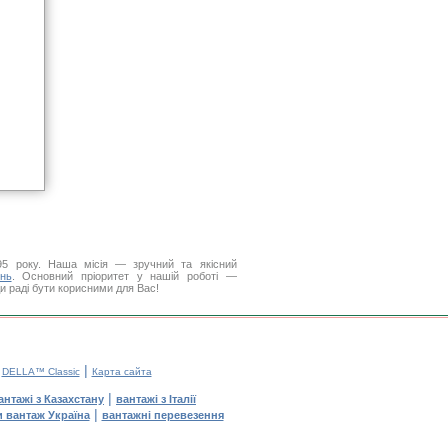
5 року. Наша місія — зручний та якісний
нь
. Основний пріоритет у нашій роботі —
ди раді бути корисними для Вас!
|
|
DELLA™ Classic
Карта сайта
|
антажі з Казахстану
вантажі з Італії
|
и вантаж Україна
вантажні перевезення