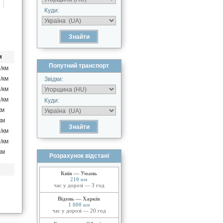
Куди:
м
Попутний транспорт
/км
/км
Звідки:
/км
/км
Куди:
км
км
/км
/км
км
Розрахунок відстані
Київ — Умань
210 км
час у дорозі — 3 год
Відень — Харків
1 800 км
час у дорозі — 20 год