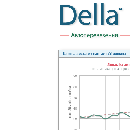
Ціни на доставку вантажів Угорщина —
Динаміка змі
(статистика цін на перев
90
80
тент 20т, ціна грн/км
70
60
50
40