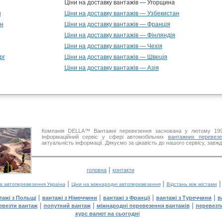
Ціни на доставку вантажів — Угорщина
н
Ціни на доставку вантажів — Узбекистан
ан
Ціни на доставку вантажів — Франція
Ціни на доставку вантажів — Фінляндія
Ціни на доставку вантажів — Чехія
рг
Ціни на доставку вантажів — Швеція
Ціни на доставку вантажів — Азія
Компанія DELLA™ Вантажні перевезення заснована у лютому 199
інформаційний сервіс у сфері автомобільних
вантажних перевезе
актуальність інформації. Дякуємо за цікавість до нашого сервісу, завж
|
головна
контакти
|
|
на автоперевезення Україна
Ціни на міжнародні автоперевезення
Відстань між містами
|
|
|
|
тажі з Польщі
вантажі з Німеччини
вантажі з Франції
вантажі з Туреччини
в
|
|
|
евезти вантаж
попутний вантаж
міжнародні перевезення вантажів
перевезт
курс валют на сьогодні