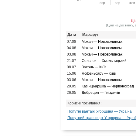
сер
вер
жов
Ці
(Ціни на доставку, 
Дата
Маршрут
07.08
Мохач — Нововолинськ
04.08
Мохач — Нововолинськ
03.08
Мохач — Нововолинськ
21.07
Сольнок — Хмельницький
08.07
Захонь — Київ
15.06
Ясфеньсару — Київ
03.06
Мохач — Нововолинськ
29.05
Казінцбарціка — Червоноград
26.05
Дебрецен — Гніздичів
Корисні посилання:
Попутні вантажі Угорщина — Україна
Попутний транспорт Угорщина — Украї