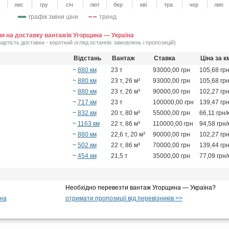
лис
гру
січ
лют
бер
кві
тра
чер
лип
графік зміни ціни
тренд
ни на доставку вантажів Угорщина — Україна
вартість доставки - короткий огляд останніх замовлень і пропозицій)
Відстань
Вантаж
Ставка
Ціна за к
~
880 км
23 т
93000,00 грн
105,68 грн
~
880 км
23 т, 26 м³
93000,00 грн
105,68 грн
~
880 км
23 т, 26 м³
90000,00 грн
102,27 грн
~
717 км
23 т
100000,00 грн
139,47 грн
~
832 км
20 т, 80 м³
55000,00 грн
66,11 грн/
~
1163 км
22 т, 86 м³
110000,00 грн
94,58 грн/
~
880 км
22,6 т, 20 м³
90000,00 грн
102,27 грн
~
502 км
22 т, 86 м³
70000,00 грн
139,44 грн
~
454 км
21,5 т
35000,00 грн
77,09 грн/
Необхідно перевезти вантаж Угорщина — Україна?
на
отримати пропозиції від перевізників >>