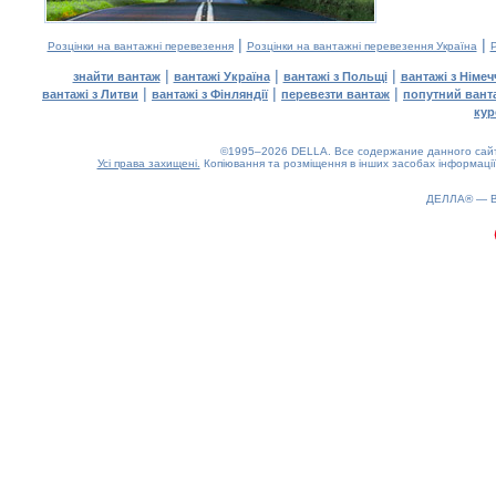
|
|
Розцінки на вантажні перевезення
Розцінки на вантажні перевезення Україна
Р
|
|
|
знайти вантаж
вантажі Україна
вантажі з Польщі
вантажі з Німе
|
|
|
вантажі з Литви
вантажі з Фінляндії
перевезти вантаж
попутний вант
кур
©1995–2026 DELLA. Все содержание данного сайта
Усі права захищені.
Копіювання та розміщення в інших засобах інформації
ДЕЛЛА® —
0.17(aws2)
090826-06:19:15