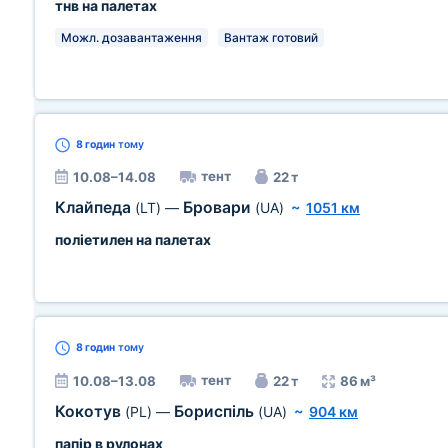
тнв на палетах
Можл. дозавантаження
Вантаж готовий
8 годин
тому
тент
10.08–14.08
22 т
Клайпеда
Бровари
(LT)
—
(UA)
~
1051 км
поліетилен на палетах
8 годин
тому
тент
10.08–13.08
22 т
86 м³
Кокотув
Бориспіль
(PL)
—
(UA)
~
904 км
папір в рулонах