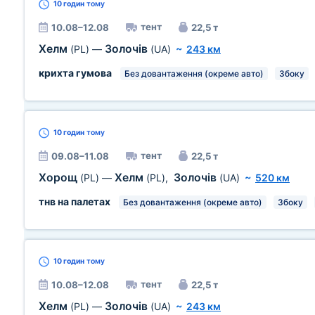
10 годин
тому
тент
10.08–12.08
22,5 т
Хелм
Золочів
(PL)
—
(UA)
~
243 км
крихта гумова
Без довантаження (окреме авто)
Збоку
10 годин
тому
тент
09.08–11.08
22,5 т
Хорощ
Хелм
Золочів
(PL)
—
(PL)
,
(UA)
~
520 км
тнв на палетах
Без довантаження (окреме авто)
Збоку
10 годин
тому
тент
10.08–12.08
22,5 т
Хелм
Золочів
(PL)
—
(UA)
~
243 км