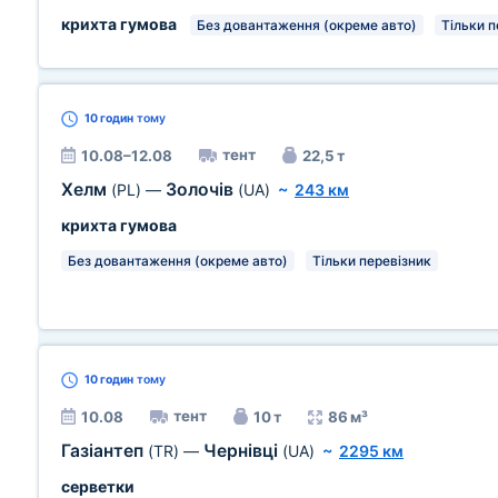
крихта гумова
Без довантаження (окреме авто)
Тільки п
10 годин
тому
тент
10.08–12.08
22,5 т
Хелм
Золочів
(PL)
—
(UA)
~
243 км
крихта гумова
Без довантаження (окреме авто)
Тільки перевізник
10 годин
тому
тент
10.08
10 т
86 м³
Газіантеп
Чернівці
(TR)
—
(UA)
~
2295 км
серветки