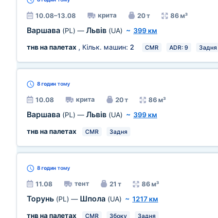
крита
10.08–13.08
20 т
86 м³
Варшава
Львів
(PL)
—
(UA)
~
399 км
тнв на палетах
, Кільк. машин:
2
CMR
ADR: 9
Задня
8 годин
тому
крита
10.08
20 т
86 м³
Варшава
Львів
(PL)
—
(UA)
~
399 км
тнв на палетах
CMR
Задня
8 годин
тому
тент
11.08
21 т
86 м³
Торунь
Шпола
(PL)
—
(UA)
~
1217 км
тнв на палетах
CMR
Збоку
Задня