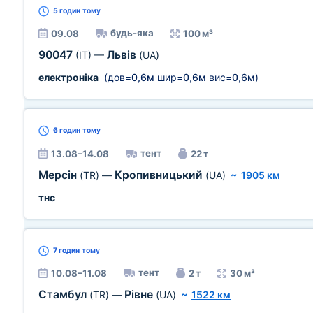
5 годин
тому
будь-яка
09.08
100 м³
90047
Львів
(IT)
—
(UA)
електроніка
(дов=
0,6м
шир=
0,6м
вис=
0,6м
)
6 годин
тому
тент
13.08–14.08
22 т
Мерсін
Кропивницький
(TR)
—
(UA)
~
1905 км
тнс
7 годин
тому
тент
10.08–11.08
2 т
30 м³
Стамбул
Рівне
(TR)
—
(UA)
~
1522 км