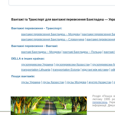
Вантажі та Транспорт для вантажні перевезення Бангладеш — Украї
Вантажні перевезення
– Транспорт:
|
вантажні перевезення Бангладеш – Молдова
вантажні перевезення Б
|
вантажні перевезення Бангладеш – Словаччина
вантажні перевезенн
Вантажні перевезення –
Вантажі
:
|
|
вантажі Бангладеш – Молдова
вантажі Бангладеш – Польща
вантажі
DELLA в інших країнах
:
|
|
грузоперевозки Украина
грузоперевозки Казахстан
грузоперевозки 
|
|
|
transportation Lithuania
transportation Estonia
відстані між містами
odl
Пошук вантажів
:
|
|
|
|
грузы Украина
грузы Казахстан
грузы Молдова
жүктер Қазақстан
m
Розділ «Пошук в
лютому 1995 ро
перевезень
Укра
інформації. Дяку