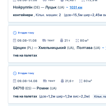
09.08–31.08
14,48 т
113,9 м³
Нойруппін
Луцьк
(DE)
—
(UA)
~
1031 км
контейнери
, Кільк. машин:
2
(дов=
15,5м
шир=
2,45м
в
9 годин
тому
тент
09.08–11.08
21 т
80 м³
Щецин
Хмельницький
Полтава
(PL)
—
(UA)
,
(UA)
~
тнв на палетах
9 годин
тому
тент
09.08–14.08
21,6 т
80 м³
04710
Ромни
(ES)
—
(UA)
тнв на палетах
(дов=
1,2м
шир=
1,2м
вис=
2,2м
)
Кільк. п