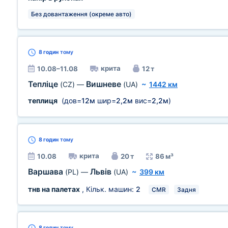
Без довантаження (окреме авто)
8 годин
тому
крита
10.08–11.08
12 т
Тепліце
Вишневе
(CZ)
—
(UA)
~
1442 км
теплиця
(дов=
12м
шир=
2,2м
вис=
2,2м
)
8 годин
тому
крита
10.08
20 т
86 м³
Варшава
Львів
(PL)
—
(UA)
~
399 км
тнв на палетах
, Кільк. машин:
2
CMR
Задня
8 годин
тому