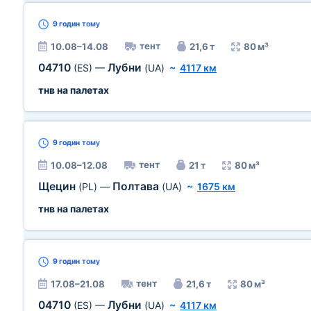
9 годин
тому
тент
10.08–14.08
21,6 т
80 м³
04710
Лубни
(ES)
—
(UA)
~
4117 км
тнв на палетах
9 годин
тому
тент
10.08–12.08
21 т
80 м³
Щецин
Полтава
(PL)
—
(UA)
~
1675 км
тнв на палетах
9 годин
тому
тент
17.08–21.08
21,6 т
80 м³
04710
Лубни
(ES)
—
(UA)
~
4117 км