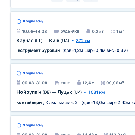
8 годин
тому
будь-яка
10.08–14.08
0,25 т
1 м³
Каунас
Київ
(LT)
—
(UA)
~
872 км
інструмент буровий
(дов=
1,2м
шир=
0,4м
вис=
0,3м
)
9 годин
тому
тент
09.08–31.08
12,4 т
99,96 м³
Нойруппін
Луцьк
(DE)
—
(UA)
~
1031 км
контейнери
, Кільк. машин:
2
(дов=
13,6м
шир=
2,45м
в
9 годин
тому
тент