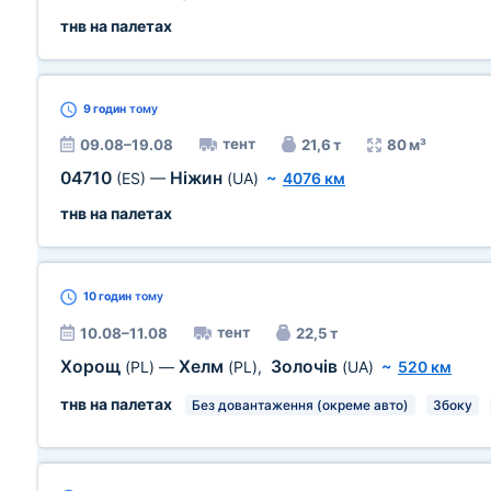
тнв на палетах
9 годин
тому
тент
09.08–19.08
21,6 т
80 м³
04710
Ніжин
(ES)
—
(UA)
~
4076 км
тнв на палетах
10 годин
тому
тент
10.08–11.08
22,5 т
Хорощ
Хелм
Золочів
(PL)
—
(PL)
,
(UA)
~
520 км
тнв на палетах
Без довантаження (окреме авто)
Збоку