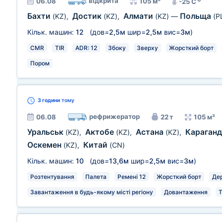
відкрита
06.08
105 м³
-25 C
Бахти
Достик
Алмати
Польща
(KZ)
,
(KZ)
,
(KZ)
—
(P
Кільк. машин:
12
(дов=
2,5м
шир=
2,5м
вис=
3м
)
CMR
TIR
ADR: 12
Збоку
Зверху
Жорсткий борт
Пором
3 години
тому
рефрижератор
06.08
22 т
105 м³
Уральськ
Актобе
Астана
Караган
(KZ)
,
(KZ)
,
(KZ)
,
Оскемен
Китай
(KZ)
,
(CN)
Кільк. машин:
10
(дов=
13,6м
шир=
2,5м
вис=
3м
)
Розтентування
Палета
Ремені 12
Жорсткий борт
Дер
Завантаження в будь-якому місті регіону
Довантаження
Т