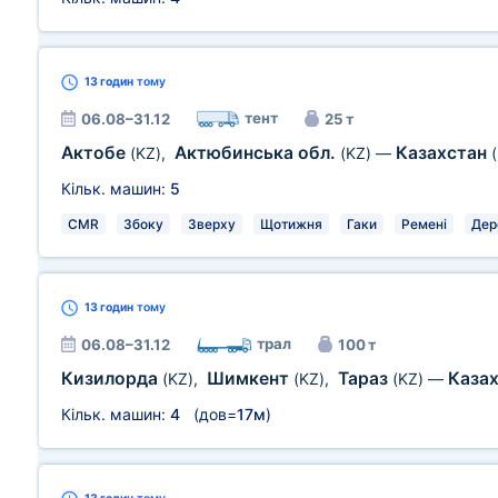
13 годин
тому
тент
06.08–31.12
25 т
Актобе
Актюбинська обл.
Казахстан
(KZ)
,
(KZ)
—
Кільк. машин:
5
CMR
Збоку
Зверху
Щотижня
Гаки
Ремені
Дер
13 годин
тому
трал
06.08–31.12
100 т
Кизилорда
Шимкент
Тараз
Каза
(KZ)
,
(KZ)
,
(KZ)
—
Кільк. машин:
4
(дов=
17м
)