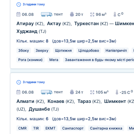
3 години
тому
0
тент
06.08
20 т
96 м³
C
Атирау
Актау
Туркестан
Шимке
(KZ)
,
(KZ)
,
(KZ)
—
Худжанд
(TJ)
Кільк. машин:
8
(дов=
13,5м
шир=
2,5м
вис=
3м
)
Збоку
Зверху
Щотижня
Цілодобово
Напівпричіп
Рога (коники)
Мега
Завантаження в будь-якому місті регі
3 години
тому
0
тент
06.08
24 т
105 м³
-25 C
Алмати
Конаев
Тараз
Шимкент
(KZ)
,
(KZ)
,
(KZ)
,
(KZ
Душанбе
(UZ)
,
(TJ)
Кільк. машин:
6
(дов=
13,5м
шир=
2,5м
вис=
3м
)
CMR
TIR
EKMT
Санпаспорт
Санітарна книжка
Ми