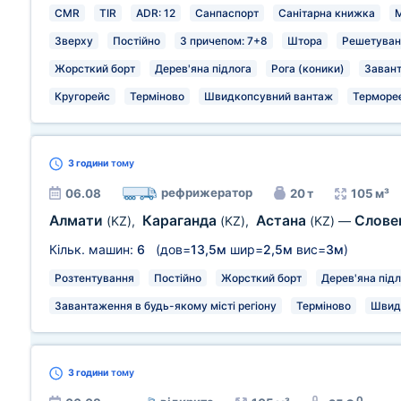
CMR
TIR
ADR: 12
Санпаспорт
Санітарна книжка
М
Зверху
Постійно
З причепом: 7+8
Штора
Решетуван
Жорсткий борт
Дерев'яна підлога
Рога (коники)
Завант
Кругорейс
Терміново
Швидкопсувний вантаж
Терморе
3 години
тому
рефрижератор
06.08
20 т
105 м³
Алмати
Караганда
Астана
Слове
(KZ)
,
(KZ)
,
(KZ)
—
Кільк. машин:
6
(дов=
13,5м
шир=
2,5м
вис=
3м
)
Розтентування
Постійно
Жорсткий борт
Дерев'яна підл
Завантаження в будь-якому місті регіону
Терміново
Швид
3 години
тому
0