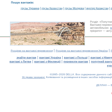
Пошук вантажів
:
|
|
|
|
грузы Украина
грузы Казахстан
грузы Молдова
жүктер Қазақстан
m
Розділ «Попутн
Вантажні перевез
автомобільних
в
пріоритет — акту
|
|
Розцінки на вантажні перевезення
Розцінки на вантажні перевезення Україна
Р
|
|
|
знайти вантаж
вантажі Україна
вантажі з Польщі
вантажі з Німе
|
|
|
вантажі з Литви
вантажі з Фінляндії
перевезти вантаж
попутний вант
кур
©1995–2026 DELLA. Все содержание данного сайта
Усі права захищені.
Копіювання та розміщення в інших засобах інформації
ДЕЛЛА® —
0.22(aws2)
060826-21:25:07