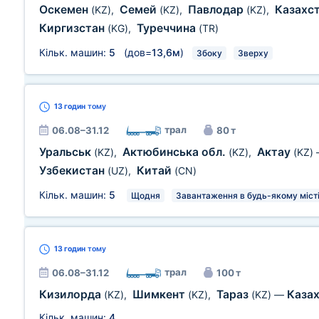
Оскемен
Семей
Павлодар
Казахс
(KZ)
,
(KZ)
,
(KZ)
,
Киргизстан
Туреччина
(KG)
,
(TR)
Кільк. машин:
5
(дов=
13,6м
)
Збоку
Зверху
13 годин
тому
трал
06.08–31.12
80 т
Уральськ
Актюбинська обл.
Актау
(KZ)
,
(KZ)
,
(KZ)
Узбекистан
Китай
(UZ)
,
(CN)
Кільк. машин:
5
Щодня
Завантаження в будь-якому місті
13 годин
тому
трал
06.08–31.12
100 т
Кизилорда
Шимкент
Тараз
Каза
(KZ)
,
(KZ)
,
(KZ)
—
Кільк. машин:
4