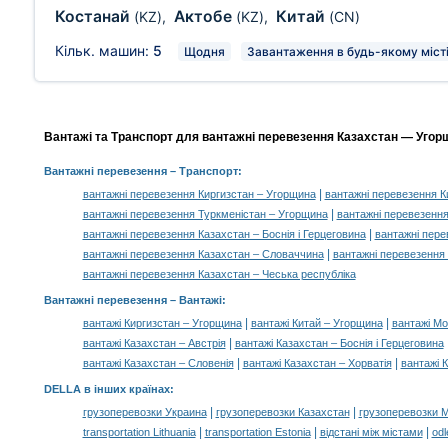
Костанай
Актобе
Китай
(KZ)
,
(KZ)
,
(CN)
Кільк. машин:
5
Щодня
Завантаження в будь-якому місті
Вантажі та Транспорт для вантажні перевезення Казахстан — Угорщ
Вантажні перевезення
– Транспорт:
|
вантажні перевезення Киргизстан – Угорщина
вантажні перевезення К
|
вантажні перевезення Туркменістан – Угорщина
вантажні перевезення
|
вантажні перевезення Казахстан – Боснія і Герцеговина
вантажні пере
|
вантажні перевезення Казахстан – Словаччина
вантажні перевезення 
вантажні перевезення Казахстан – Чеська республіка
Вантажні перевезення –
Вантажі
:
|
|
вантажі Киргизстан – Угорщина
вантажі Китай – Угорщина
вантажі Мо
|
вантажі Казахстан – Австрія
вантажі Казахстан – Боснія і Герцеговина
|
|
вантажі Казахстан – Словенія
вантажі Казахстан – Хорватія
вантажі 
DELLA в інших країнах
:
|
|
грузоперевозки Украина
грузоперевозки Казахстан
грузоперевозки 
|
|
|
transportation Lithuania
transportation Estonia
відстані між містами
odl