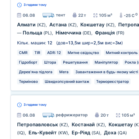
3 години
тому
0
тент
06.08
22 т
105 м³
-25 C
Алмати
Астана
Кокшетау
Петроп
(KZ)
,
(KZ)
,
(KZ)
,
Польща
Німеччина
Франція
—
(PL)
,
(DE)
,
(FR)
Кільк. машин:
12
(дов=
13,5м
шир=
2,5м
вис=
3м
)
CMR
TIR
ADR: 12
Митне свідоцтво
Митний контроль
Гідроборт
Штора
Решетування
Маніпулятор
Рокла (
Дерев'яна підлога
Мега
Завантаження в будь-якому місті 
Терміново
Швидкопсувний вантаж
Термореєстратор
3 години
тому
рефрижератор
06.08
20 т
105 м³
Петропавловськ
Костанай
Кокшетау
(KZ)
,
(KZ)
,
(K
Ель-Кувейт
Ер-Ріяд
Доха
(IQ)
,
(KW)
,
(SA)
,
(QA)