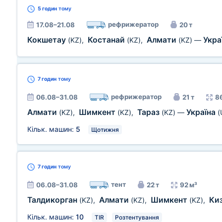
5 годин
тому
рефрижератор
17.08–21.08
20 т
Кокшетау
Костанай
Алмати
Укра
(KZ)
,
(KZ)
,
(KZ)
—
7 годин
тому
рефрижератор
06.08–31.08
21 т
8
Алмати
Шимкент
Тараз
Україна
(KZ)
,
(KZ)
,
(KZ)
—
(
Кільк. машин:
5
Щотижня
7 годин
тому
тент
06.08–31.08
22 т
92 м³
Талдикорган
Алмати
Шимкент
Ки
(KZ)
,
(KZ)
,
(KZ)
,
Кільк. машин:
10
TIR
Розтентування