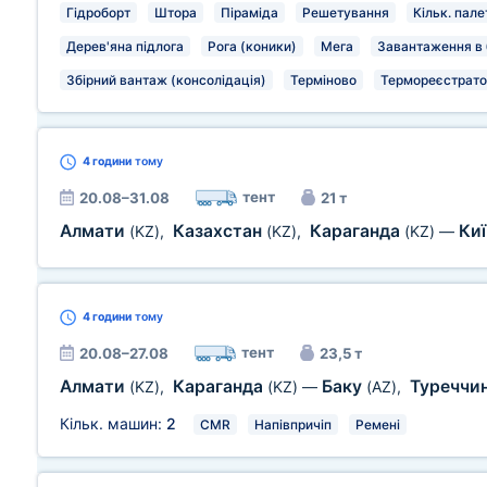
Гідроборт
Штора
Піраміда
Решетування
Кільк. пале
Дерев'яна підлога
Рога (коники)
Мега
Завантаження в 
Збірний вантаж (консолідація)
Терміново
Термореєстрато
4 години
тому
тент
20.08–31.08
21 т
Алмати
Казахстан
Караганда
Ки
(KZ)
,
(KZ)
,
(KZ)
—
4 години
тому
тент
20.08–27.08
23,5 т
Алмати
Караганда
Баку
Туреччи
(KZ)
,
(KZ)
—
(AZ)
,
Кільк. машин:
2
CMR
Напівпричіп
Ремені