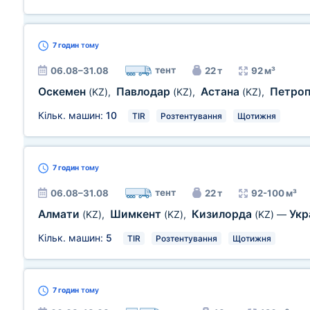
7 годин
тому
тент
06.08–31.08
22 т
92 м³
Оскемен
Павлодар
Астана
Петро
(KZ)
,
(KZ)
,
(KZ)
,
Кільк. машин:
10
TIR
Розтентування
Щотижня
7 годин
тому
тент
06.08–31.08
22 т
92-100 м³
Алмати
Шимкент
Кизилорда
Укр
(KZ)
,
(KZ)
,
(KZ)
—
Кільк. машин:
5
TIR
Розтентування
Щотижня
7 годин
тому