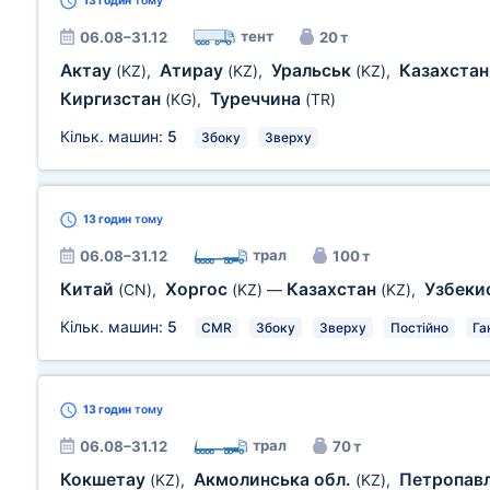
13 годин
тому
тент
06.08–31.12
20 т
Актау
Атирау
Уральськ
Казахста
(KZ)
,
(KZ)
,
(KZ)
,
Киргизстан
Туреччина
(KG)
,
(TR)
Кільк. машин:
5
Збоку
Зверху
13 годин
тому
трал
06.08–31.12
100 т
Китай
Хоргос
Казахстан
Узбеки
(CN)
,
(KZ)
—
(KZ)
,
Кільк. машин:
5
CMR
Збоку
Зверху
Постійно
Га
13 годин
тому
трал
06.08–31.12
70 т
Кокшетау
Акмолинська обл.
Петропав
(KZ)
,
(KZ)
,