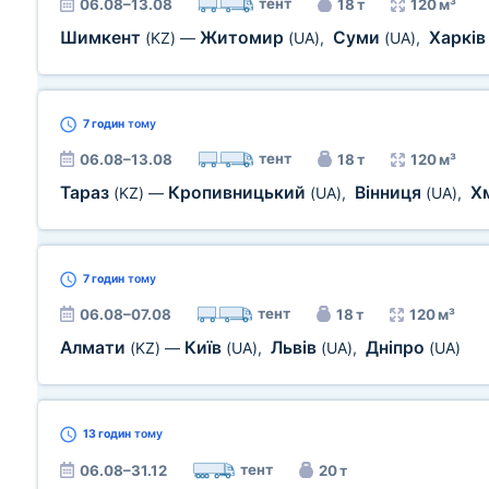
тент
06.08–13.08
18 т
120 м³
Шимкент
Житомир
Суми
Харкі
(KZ)
—
(UA)
,
(UA)
,
7 годин
тому
тент
06.08–13.08
18 т
120 м³
Тараз
Кропивницький
Вінниця
Х
(KZ)
—
(UA)
,
(UA)
,
7 годин
тому
тент
06.08–07.08
18 т
120 м³
Алмати
Київ
Львів
Дніпро
(KZ)
—
(UA)
,
(UA)
,
(UA)
13 годин
тому
тент
06.08–31.12
20 т