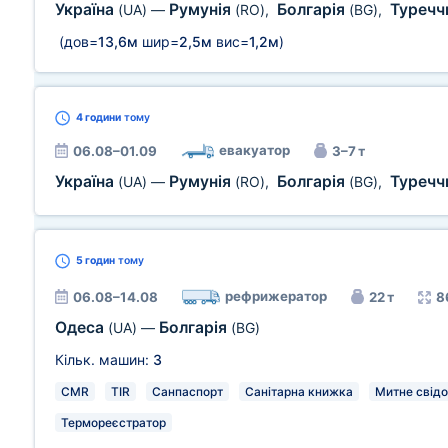
Україна
Румунія
Болгарія
Туречч
(UA)
—
(RO)
,
(BG)
,
(дов=
13,6м
шир=
2,5м
вис=
1,2м
)
4 години
тому
евакуатор
06.08–01.09
3–7 т
Україна
Румунія
Болгарія
Туречч
(UA)
—
(RO)
,
(BG)
,
5 годин
тому
рефрижератор
06.08–14.08
22 т
8
Одеса
Болгарія
(UA)
—
(BG)
Кільк. машин:
3
CMR
TIR
Санпаспорт
Санітарна книжка
Митне свід
Термореєстратор