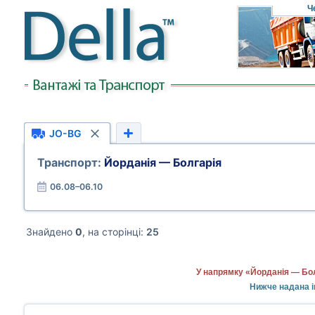
Ч
JO-BG
Транспорт:
Йорданія — Болгарія
06.08–06.10
Знайдено
0
, на сторінці:
25
У напрямку «Йорданія — Бол
Нижче надана і