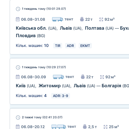
1 тиждень
тому (10:01 29.07)
тент
06.08–31.08
22 т
92 м³
Київська обл.
Львів
Полтава
Бух
(UA)
,
(UA)
,
(UA)
—
Пловдив
(BG)
Кільк. машин:
10
TIR
ADR
EKMT
1 тиждень
тому (10:29 27.07)
тент
06.08–30.09
22 т
92 м³
Київ
Житомир
Львів
Болгарія
(UA)
,
(UA)
,
(UA)
—
(BG
Кільк. машин:
4
ADR: 3-9
2 тижні
тому (02:41 20.07)
тент
06.08–20.12
2,5 т
25 м³