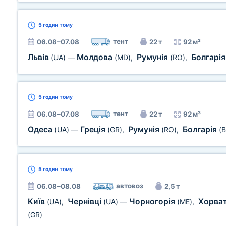
5 годин
тому
тент
06.08–07.08
22 т
92 м³
Львів
Молдова
Румунія
Болгарі
(UA)
—
(MD)
,
(RO)
,
5 годин
тому
тент
06.08–07.08
22 т
92 м³
Одеса
Греція
Румунія
Болгарія
(UA)
—
(GR)
,
(RO)
,
(
5 годин
тому
автовоз
06.08–08.08
2,5 т
Київ
Чернівці
Чорногорія
Хорва
(UA)
,
(UA)
—
(ME)
,
(GR)