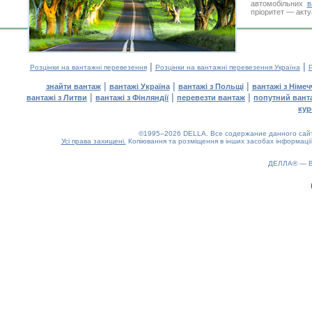
автомобільних
в
пріоритет — акту
|
|
Розцінки на вантажні перевезення
Розцінки на вантажні перевезення Україна
Р
|
|
|
знайти вантаж
вантажі Україна
вантажі з Польщі
вантажі з Німе
|
|
|
вантажі з Литви
вантажі з Фінляндії
перевезти вантаж
попутний вант
кур
©1995–2026 DELLA. Все содержание данного сайта
Усі права захищені.
Копіювання та розміщення в інших засобах інформації
ДЕЛЛА® —
0.54(aws4)
060826-14:20:02