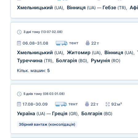
Хмельницький
Вінниця
Гебзе
Аф
(UA)
,
(UA)
—
(TR)
,
3 дні
тому (13:07 02.08)
тент
06.08–31.08
22 т
Хмельницький
Житомир
Вінниця
(UA)
,
(UA)
,
(UA)
,
Туреччина
Болгарія
Румунія
(TR)
,
(BG)
,
(RO)
Кільк. машин:
5
5 днів
тому (08:03 01.08)
тент
17.08–30.09
22 т
92 м³
Україна
Греція
Болгарія
(UA)
—
(GR)
,
(BG)
Збірний вантаж (консолідація)