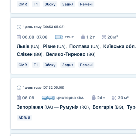
CMR
T1
Збоку
Задня
Ремені
1 день
тому (09:53 05.08)
тент
06.08–07.08
1,2 т
20 м³
Львів
Рівне
Полтава
Київська обл
(UA)
,
(UA)
,
(UA)
,
Слівен
Велико-Тирново
(BG)
,
(BG)
CMR
T1
Збоку
Задня
Ремені
1 день
тому (07:32 05.08)
цистерна хім.
06.08
24 т
30 м³
Запоріжжя
Румунія
Болгарія
Тур
(UA)
—
(RO)
,
(BG)
,
ADR: 8