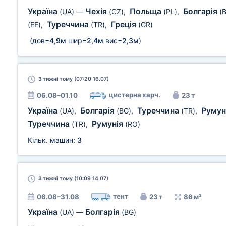
Україна
Чехія
Польща
Болгарія
(UA)
—
(CZ)
,
(PL)
,
(
Туреччина
Греція
(EE)
,
(TR)
,
(GR)
(дов=
4,9м
шир=
2,4м
вис=
2,3м
)
3 тижні
тому (07:20 16.07)
цистерна харч.
06.08–01.10
23 т
Україна
Болгарія
Туреччина
Румун
(UA)
,
(BG)
,
(TR)
,
Туреччина
Румунія
(TR)
,
(RO)
Кільк. машин:
3
3 тижні
тому (10:09 14.07)
тент
06.08–31.08
23 т
86 м³
Україна
Болгарія
(UA)
—
(BG)