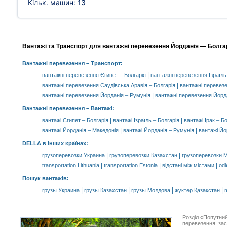
Кільк. машин:
13
Вантажі та Транспорт для вантажні перевезення Йорданія — Болгар
Вантажні перевезення
– Транспорт:
|
вантажні перевезення Єгипет – Болгарія
вантажні перевезення Ізраїль
|
вантажні перевезення Саудівська Аравія – Болгарія
вантажні перевезе
|
вантажні перевезення Йорданія – Румунія
вантажні перевезення Йорда
Вантажні перевезення –
Вантажі
:
|
|
вантажі Єгипет – Болгарія
вантажі Ізраїль – Болгарія
вантажі Ірак – Б
|
|
вантажі Йорданія – Македонія
вантажі Йорданія – Румунія
вантажі Йо
DELLA в інших країнах
:
|
|
грузоперевозки Украина
грузоперевозки Казахстан
грузоперевозки 
|
|
|
transportation Lithuania
transportation Estonia
відстані між містами
odl
Пошук вантажів
:
|
|
|
|
грузы Украина
грузы Казахстан
грузы Молдова
жүктер Қазақстан
m
Розділ «Попутни
перевезення за