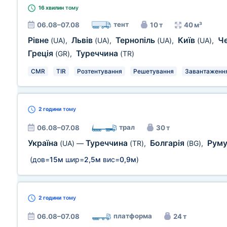
16 хвилин
тому
тент
06.08–07.08
10 т
40 м³
Рівне
Львів
Тернопіль
Київ
Че
(UA)
,
(UA)
,
(UA)
,
(UA)
,
Греція
Туреччина
(GR)
,
(TR)
CMR
TIR
Розтентування
Решетування
Завантаження 
2 години
тому
трал
06.08–07.08
30 т
Україна
Туреччина
Болгарія
Руму
(UA)
—
(TR)
,
(BG)
,
(дов=
15м
шир=
2,5м
вис=
0,9м
)
2 години
тому
платформа
06.08–07.08
24 т