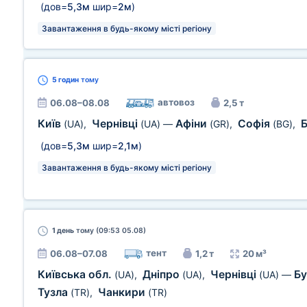
(дов=
5,3м
шир=
2м
)
Завантаження в будь-якому місті регіону
5 годин
тому
автовоз
06.08–08.08
2,5 т
Київ
Чернівці
Афіни
Софія
(UA)
,
(UA)
—
(GR)
,
(BG)
,
(дов=
5,3м
шир=
2,1м
)
Завантаження в будь-якому місті регіону
1 день
тому (09:53 05.08)
тент
06.08–07.08
1,2 т
20 м³
Київська обл.
Дніпро
Чернівці
Б
(UA)
,
(UA)
,
(UA)
—
Тузла
Чанкири
(TR)
,
(TR)