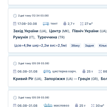
2 дні
тому (12:34 03.08)
тент
17.08–30.08
2,7 т
27 м³
Захід України
Центр
Північ України
(UA)
,
(MK)
,
(UA)
Румунія
Туреччина
(IT)
,
(TR)
(дов=
4,9м
шир=
2,2м
вис=
2,5м
)
Збоку
Задня
Кільк
3 дні
тому (05:39 03.08)
цистерна харч.
06.08–31.08
25 т
86
Кривий Ріг
Запоріжжя
Греція
Бо
(UA)
,
(UA)
—
(GR)
,
3 дні
тому (05:39 03.08)
масловоз
06.08–31.08
25 т
30 м³