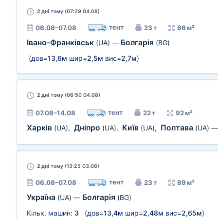
2 дні
тому (07:29 04.08)
тент
06.08–07.08
23 т
86 м³
Івано-Франківськ
Болгарія
(UA)
—
(BG)
(дов=
13,6м
шир=
2,5м
вис=
2,7м
)
2 дні
тому (06:50 04.08)
тент
07.08–14.08
22 т
92 м³
Харків
Дніпро
Київ
Полтава
(UA)
,
(UA)
,
(UA)
,
(UA)
2 дні
тому (13:25 03.08)
тент
06.08–07.08
23 т
89 м³
Україна
Болгарія
(UA)
—
(BG)
Кільк. машин:
3
(дов=
13,4м
шир=
2,48м
вис=
2,65м
)