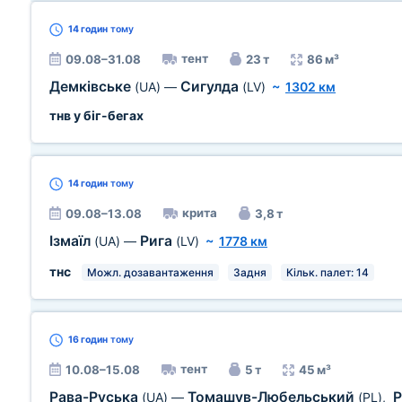
14 годин
тому
тент
09.08–31.08
23 т
86 м³
Демківське
Сигулда
(UA)
—
(LV)
~
1302 км
тнв у біг-бегах
14 годин
тому
крита
09.08–13.08
3,8 т
Ізмаїл
Рига
(UA)
—
(LV)
~
1778 км
тнс
Можл. дозавантаження
Задня
Кільк. палет: 14
16 годин
тому
тент
10.08–15.08
5 т
45 м³
Рава-Руська
Томашув-Любельський
Р
(UA)
—
(PL)
,