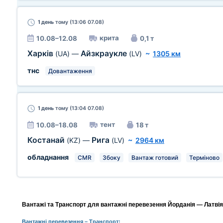
1 день
тому (13:06 07.08)
крита
10.08–12.08
0,1 т
Харків
Айзкраукле
(UA)
—
(LV)
~
1305 км
тнс
Довантаження
1 день
тому (13:04 07.08)
тент
10.08–18.08
18 т
Костанай
Рига
(KZ)
—
(LV)
~
2964 км
обладнання
CMR
Збоку
Вантаж готовий
Терміново
Вантажі та Транспорт для вантажні перевезення Йорданія — Латвія,
Вантажні перевезення
– Транспорт: