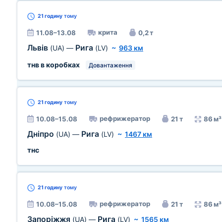
21 годину
тому
крита
11.08–13.08
0,2 т
Львів
Рига
(UA)
—
(LV)
~
963 км
тнв в коробках
Довантаження
21 годину
тому
рефрижератор
10.08–15.08
21 т
86 м³
Дніпро
Рига
(UA)
—
(LV)
~
1467 км
тнс
21 годину
тому
рефрижератор
10.08–15.08
21 т
86 м³
Запоріжжя
Рига
(UA)
—
(LV)
~
1565 км