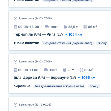
1 день
тому (14:03 07.08)
тент
09.08–13.08
22,5 т
86 м³
Тернопіль
Рига
(UA)
—
(LV)
~
1054 км
тнв на палетах
Без довантаження (окреме авто)
Збоку
1 день
тому (14:03 07.08)
тент
09.08–11.08
23 т
86 м³
Біла Церква
Берзауне
(UA)
—
(LV)
~
1065 км
сировина
Без довантаження (окреме авто)
Збоку
1 день
тому (13:19 07.08)