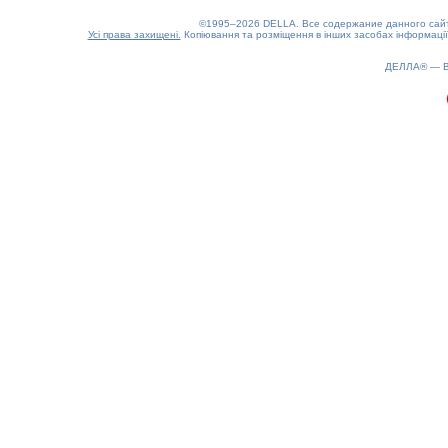
©1995–2026 DELLA. Все содержание данного сайта
Усі права захищені.
Копіювання та розміщення в інших засобах інформації
ДЕЛЛА® —
0.19(aws2)
090826-06:30:19