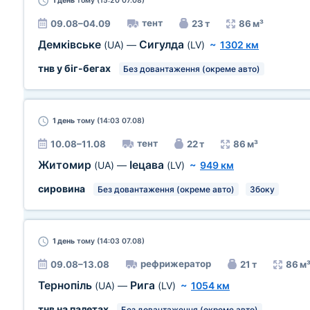
1 день
тому (15:20 07.08)
тент
09.08–04.09
23 т
86 м³
Демківське
Сигулда
(UA)
—
(LV)
~
1302 км
тнв у біг-бегах
Без довантаження (окреме авто)
1 день
тому (14:03 07.08)
тент
10.08–11.08
22 т
86 м³
Житомир
Іецава
(UA)
—
(LV)
~
949 км
сировина
Без довантаження (окреме авто)
Збоку
1 день
тому (14:03 07.08)
рефрижератор
09.08–13.08
21 т
86 м
Тернопіль
Рига
(UA)
—
(LV)
~
1054 км
тнв на палетах
Без довантаження (окреме авто)