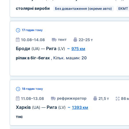
столярні вироби
Без довантаження (окреме авто)
EKMT
17 годин
тому
тент
10.08–14.08
22–25 т
Броди
Рига
(UA)
—
(LV)
~
975 км
ріпак в біг-бегах
, Кільк. машин:
20
18 годин
тому
рефрижератор
11.08–13.08
21,5 т
86 
Харків
Рига
(UA)
—
(LV)
~
1393 км
тнс