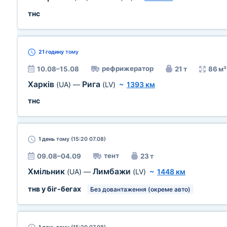
тнс
21 годину
тому
рефрижератор
10.08–15.08
21 т
86 м³
Харків
Рига
(UA)
—
(LV)
~
1393 км
тнс
1 день
тому (15:20 07.08)
тент
09.08–04.09
23 т
Хмільник
Лимбажи
(UA)
—
(LV)
~
1448 км
тнв у біг-бегах
Без довантаження (окреме авто)