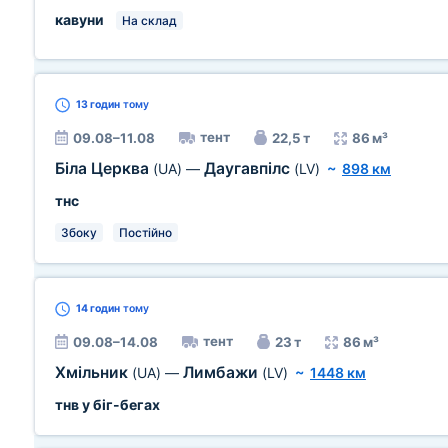
кавуни
На склад
13 годин
тому
тент
09.08–11.08
22,5 т
86 м³
Біла Церква
Даугавпілс
(UA)
—
(LV)
~
898 км
тнс
Збоку
Постійно
14 годин
тому
тент
09.08–14.08
23 т
86 м³
Хмільник
Лимбажи
(UA)
—
(LV)
~
1448 км
тнв у біг-бегах