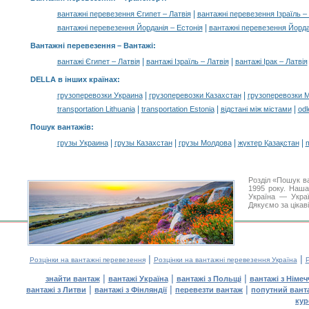
|
вантажні перевезення Єгипет – Латвія
вантажні перевезення Ізраїль –
|
вантажні перевезення Йорданія – Естонія
вантажні перевезення Йорда
Вантажні перевезення –
Вантажі
:
|
|
вантажі Єгипет – Латвія
вантажі Ізраїль – Латвія
вантажі Ірак – Латвія
DELLA в інших країнах
:
|
|
грузоперевозки Украина
грузоперевозки Казахстан
грузоперевозки 
|
|
|
transportation Lithuania
transportation Estonia
відстані між містами
odl
Пошук вантажів
:
|
|
|
|
грузы Украина
грузы Казахстан
грузы Молдова
жүктер Қазақстан
m
Розділ «Пошук в
1995 року. Наша
Україна — Украї
Дякуємо за цікав
|
|
Розцінки на вантажні перевезення
Розцінки на вантажні перевезення Україна
Р
|
|
|
знайти вантаж
вантажі Україна
вантажі з Польщі
вантажі з Німе
|
|
|
вантажі з Литви
вантажі з Фінляндії
перевезти вантаж
попутний вант
кур