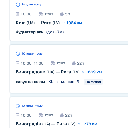
9 годин
тому
тент
10.08
5 т
Київ
Рига
(UA)
—
(LV)
~
1064 км
будматеріали
(дов=
7м
)
10 годин
тому
тент
10.08–11.08
22 т
Виноградове
Рига
(UA)
—
(LV)
~
1669 км
кавун навалом
, Кільк. машин:
3
На склад
12 годин
тому
тент
10.08
22 т
Виноградів
Рига
(UA)
—
(LV)
~
1278 км