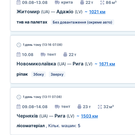
крита
09.08–13.08
22 т
86 м³
Житомир
Адажіо
(UA)
—
(LV)
~
1021 км
тнв на палетах
Без довантаження (окреме авто)
1 день
тому (13:16 07.08)
тент
10.08
22 т
Новомиколаївка
Рига
(UA)
—
(LV)
~
1671 км
ріпак
Збоку
Зверху
1 день
тому (13:11 07.08)
тент
09.08–14.08
23 т
32 м³
Черняхів
Рига
(UA)
—
(LV)
~
1503 км
лісоматеріал
, Кільк. машин:
5