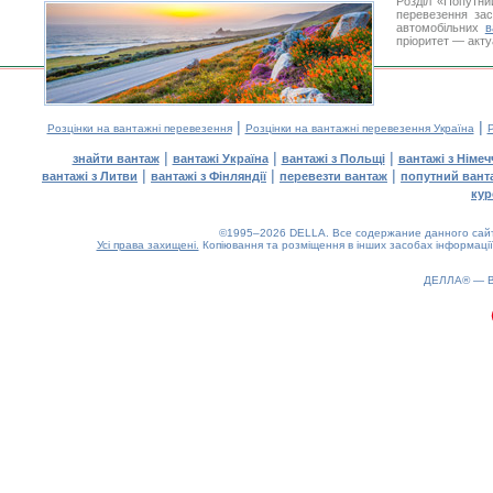
Розділ «Попутни
перевезення за
автомобільних
в
пріоритет — акту
|
|
Розцінки на вантажні перевезення
Розцінки на вантажні перевезення Україна
Р
|
|
|
знайти вантаж
вантажі Україна
вантажі з Польщі
вантажі з Німе
|
|
|
вантажі з Литви
вантажі з Фінляндії
перевезти вантаж
попутний вант
кур
©1995–2026 DELLA. Все содержание данного сайта
Усі права захищені.
Копіювання та розміщення в інших засобах інформації
ДЕЛЛА® —
0.19(aws2)
080826-22:52:49