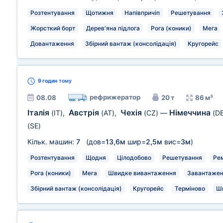
Розтентування
Щотижня
Напівпричіп
Решетування
Жорсткий борт
Дерев'яна підлога
Рога (коники)
Мега
Довантаження
Збірний вантаж (консолідація)
Кругорейс
9 годин
тому
рефрижератор
08.08
20 т
86 м³
Італія
Австрія
Чехія
Німеччина
(IT)
,
(AT)
,
(CZ)
—
(DE
(SE)
Кільк. машин:
7
(дов=
13,6м
шир=
2,5м
вис=
3м
)
Розтентування
Щодня
Цілодобово
Решетування
Рем
Рога (коники)
Мега
Швидке вивантаження
Завантаженн
Збірний вантаж (консолідація)
Кругорейс
Терміново
Ш