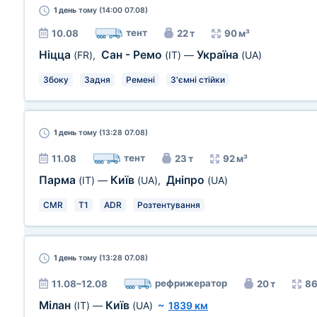
1 день
тому (14:00 07.08)
тент
10.08
22 т
90 м³
Ніцца
Сан - Ремо
Україна
(FR)
,
(IT)
—
(UA)
Збоку
Задня
Ремені
З'ємні стійки
1 день
тому (13:28 07.08)
тент
11.08
23 т
92 м³
Парма
Київ
Дніпро
(IT)
—
(UA)
,
(UA)
CMR
T1
ADR
Розтентування
1 день
тому (13:28 07.08)
рефрижератор
11.08–12.08
20 т
86
Мілан
Київ
(IT)
—
(UA)
~
1839 км