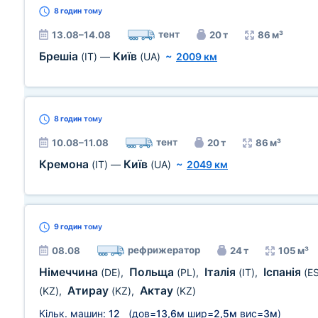
8 годин
тому
тент
13.08–14.08
20 т
86 м³
Брешіа
Київ
(IT)
—
(UA)
~
2009 км
8 годин
тому
тент
10.08–11.08
20 т
86 м³
Кремона
Київ
(IT)
—
(UA)
~
2049 км
9 годин
тому
рефрижератор
08.08
24 т
105 м³
Німеччина
Польща
Італія
Іспанія
(DE)
,
(PL)
,
(IT)
,
(E
Атирау
Актау
(KZ)
,
(KZ)
,
(KZ)
Кільк. машин:
12
(дов=
13,6м
шир=
2,5м
вис=
3м
)