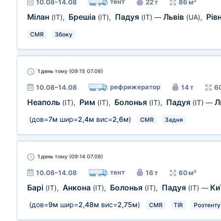
тент
10.08–14.08
22 т
86 м³
Мілан
Брешіа
Падуя
Львів
Рів
(IT)
,
(IT)
,
(IT)
—
(UA)
,
CMR
Збоку
1 день
тому (09:15 07.08)
рефрижератор
10.08–14.08
14 т
6
Неаполь
Рим
Болонья
Падуя
Л
(IT)
,
(IT)
,
(IT)
,
(IT)
—
(дов=
7м
шир=
2,4м
вис=
2,6м
)
CMR
Задня
1 день
тому (09:14 07.08)
тент
10.08–14.08
16 т
60 м³
Барі
Анкона
Болонья
Падуя
Ки
(IT)
,
(IT)
,
(IT)
,
(IT)
—
(дов=
9м
шир=
2,48м
вис=
2,75м
)
CMR
TIR
Розтенту