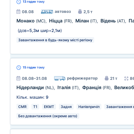
13 годин
тому
автовоз
08.08
2,5 т
Монако
Ніцца
Мілан
Відень
П
(MC)
,
(FR)
,
(IT)
,
(AT)
,
(дов=
5,3м
шир=
2,1м
)
Завантаження в будь-якому місті регіону
15 годин
тому
рефрижератор
08.08–31.08
21 т
8
Нідерланди
Італія
Франція
Великоб
(NL)
,
(IT)
,
(FR)
,
Кільк. машин:
9
CMR
T1
EKMT
Задня
Напівпричіп
Завантаження в
Без довантаження (окреме авто)