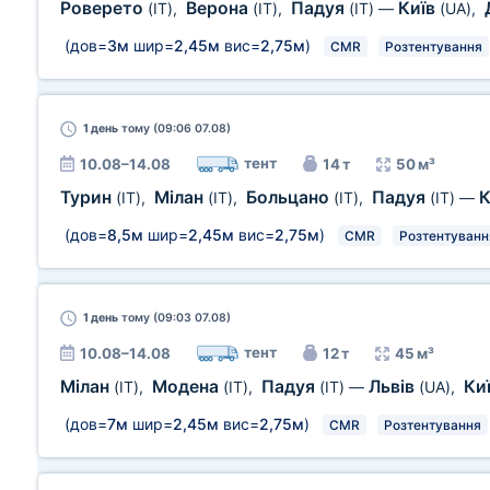
Роверето
Верона
Падуя
Київ
(IT)
,
(IT)
,
(IT)
—
(UA)
,
(дов=
3м
шир=
2,45м
вис=
2,75м
)
CMR
Розтентування
1 день
тому (09:06 07.08)
тент
10.08–14.08
14 т
50 м³
Турин
Мілан
Больцано
Падуя
К
(IT)
,
(IT)
,
(IT)
,
(IT)
—
(дов=
8,5м
шир=
2,45м
вис=
2,75м
)
CMR
Розтентуванн
1 день
тому (09:03 07.08)
тент
10.08–14.08
12 т
45 м³
Мілан
Модена
Падуя
Львів
Ки
(IT)
,
(IT)
,
(IT)
—
(UA)
,
(дов=
7м
шир=
2,45м
вис=
2,75м
)
CMR
Розтентування