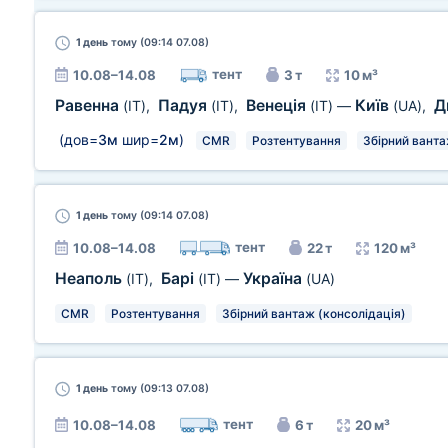
1 день
тому (09:14 07.08)
тент
10.08–14.08
3 т
10 м³
Равенна
Падуя
Венеція
Київ
Д
(IT)
,
(IT)
,
(IT)
—
(UA)
,
(дов=
3м
шир=
2м
)
CMR
Розтентування
Збірний ванта
1 день
тому (09:14 07.08)
тент
10.08–14.08
22 т
120 м³
Неаполь
Барі
Україна
(IT)
,
(IT)
—
(UA)
CMR
Розтентування
Збірний вантаж (консолідація)
1 день
тому (09:13 07.08)
тент
10.08–14.08
6 т
20 м³