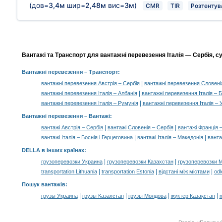
(дов=
3,4м
шир=
2,48м
вис=
3м
)
CMR
TIR
Розтентув
Вантажі та Транспорт для вантажні перевезення Італія — Сербія, су
Вантажні перевезення
– Транспорт:
|
вантажні перевезення Австрія – Сербія
вантажні перевезення Словені
|
вантажні перевезення Італія – Албанія
вантажні перевезення Італія – Б
|
вантажні перевезення Італія – Румунія
вантажні перевезення Італія –
Вантажні перевезення –
Вантажі
:
|
|
вантажі Австрія – Сербія
вантажі Словенія – Сербія
вантажі Франція 
|
|
вантажі Італія – Боснія і Герцеговина
вантажі Італія – Македонія
ванта
DELLA в інших країнах
:
|
|
грузоперевозки Украина
грузоперевозки Казахстан
грузоперевозки 
|
|
|
transportation Lithuania
transportation Estonia
відстані між містами
odl
Пошук вантажів
:
|
|
|
|
грузы Украина
грузы Казахстан
грузы Молдова
жүктер Қазақстан
m