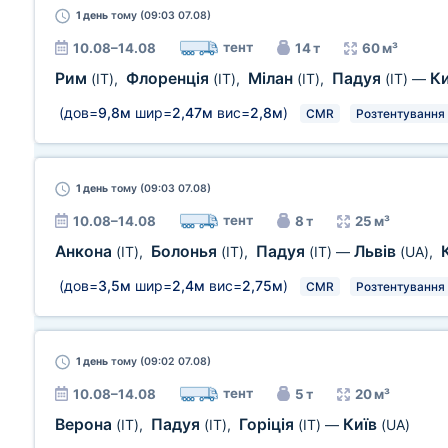
1 день
тому (09:03 07.08)
тент
10.08–14.08
14 т
60 м³
Рим
Флоренція
Мілан
Падуя
К
(IT)
,
(IT)
,
(IT)
,
(IT)
—
(дов=
9,8м
шир=
2,47м
вис=
2,8м
)
CMR
Розтентування
1 день
тому (09:03 07.08)
тент
10.08–14.08
8 т
25 м³
Анкона
Болонья
Падуя
Львів
(IT)
,
(IT)
,
(IT)
—
(UA)
,
(дов=
3,5м
шир=
2,4м
вис=
2,75м
)
CMR
Розтентування
1 день
тому (09:02 07.08)
тент
10.08–14.08
5 т
20 м³
Верона
Падуя
Горіція
Київ
(IT)
,
(IT)
,
(IT)
—
(UA)