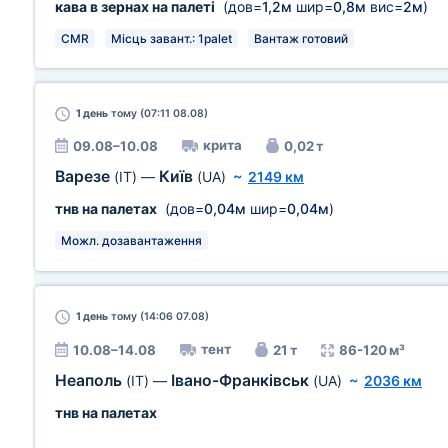
кава в зернах на палеті
(дов=
1,2м
шир=
0,8м
вис=
2м
)
CMR
Місць завант.: 1palet
Вантаж готовий
1 день
тому (07:11 08.08)
крита
09.08–10.08
0,02 т
Варезе
Київ
(IT)
—
(UA)
~
2149 км
тнв на палетах
(дов=
0,04м
шир=
0,04м
)
Можл. дозавантаження
1 день
тому (14:06 07.08)
тент
10.08–14.08
21 т
86-120 м³
Неаполь
Івано-Франківськ
(IT)
—
(UA)
~
2036 км
тнв на палетах