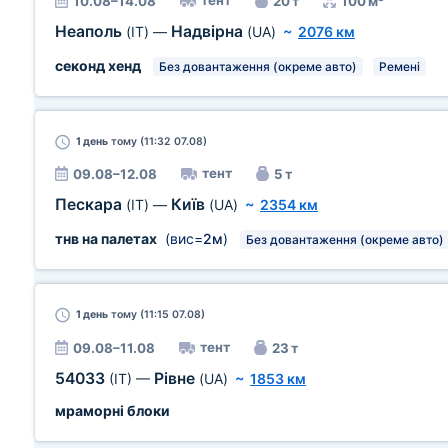
тент
10.08–14.08
20 т
100 м³
Неаполь
Надвірна
(IT)
—
(UA)
~
2076 км
секонд хенд
Без довантаження (окреме авто)
Ремені
1 день
тому (11:32 07.08)
тент
09.08–12.08
5 т
Пескара
Київ
(IT)
—
(UA)
~
2354 км
тнв на палетах
(вис=
2м
)
Без довантаження (окреме авто)
1 день
тому (11:15 07.08)
тент
09.08–11.08
23 т
54033
Рівне
(IT)
—
(UA)
~
1853 км
мраморні блоки