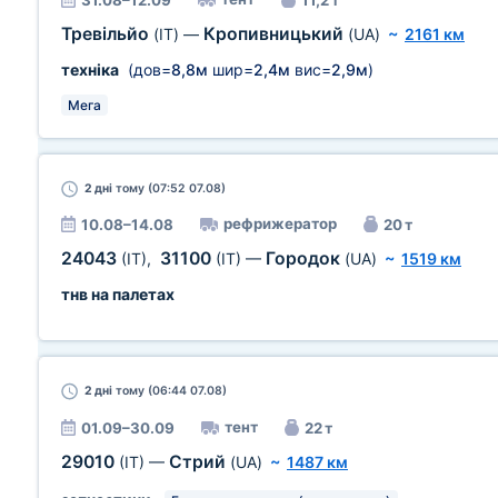
31.08–12.09
11,2 т
Тревільйо
Кропивницький
(IT)
—
(UA)
~
2161 км
техніка
(дов=
8,8м
шир=
2,4м
вис=
2,9м
)
Мега
2 дні
тому (07:52 07.08)
рефрижератор
10.08–14.08
20 т
24043
31100
Городок
(IT)
,
(IT)
—
(UA)
~
1519 км
тнв на палетах
2 дні
тому (06:44 07.08)
тент
01.09–30.09
22 т
29010
Стрий
(IT)
—
(UA)
~
1487 км