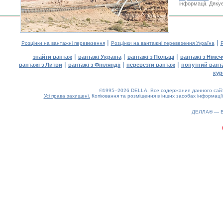
інформації. Дяку
|
|
Розцінки на вантажні перевезення
Розцінки на вантажні перевезення Україна
Р
|
|
|
знайти вантаж
вантажі Україна
вантажі з Польщі
вантажі з Німе
|
|
|
вантажі з Литви
вантажі з Фінляндії
перевезти вантаж
попутний вант
кур
©1995–2026 DELLA. Все содержание данного сайта
Усі права захищені.
Копіювання та розміщення в інших засобах інформації
ДЕЛЛА® —
0.19(aws3)
090826-13:03:27