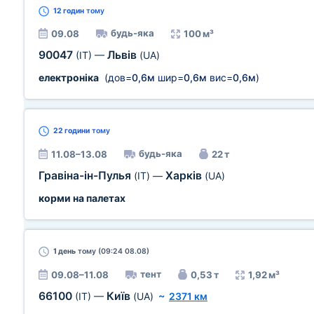
12 годин
тому
будь-яка
09.08
100 м³
90047
Львів
(IT)
—
(UA)
електроніка
(дов=
0,6м
шир=
0,6м
вис=
0,6м
)
22 години
тому
будь-яка
11.08–13.08
22 т
Гравіна-ін-Пулья
Харків
(IT)
—
(UA)
корми на палетах
1 день
тому (09:24 08.08)
тент
09.08–11.08
0,53 т
1,92 м³
66100
Київ
(IT)
—
(UA)
~
2371 км