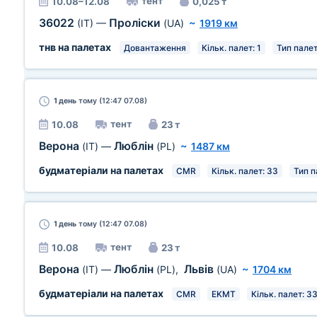
тент
10.08–12.08
0,025 т
36022
Проліски
(IT)
—
(UA)
~
1919 км
тнв на палетах
Довантаження
Кільк. палет: 1
Тип палет
1 день
тому (12:47 07.08)
тент
10.08
23 т
Верона
Люблін
(IT)
—
(PL)
~
1487 км
будматеріали на палетах
CMR
Кільк. палет: 33
Тип п
1 день
тому (12:47 07.08)
тент
10.08
23 т
Верона
Люблін
Львів
(IT)
—
(PL)
,
(UA)
~
1704 км
будматеріали на палетах
CMR
EKMT
Кільк. палет: 3