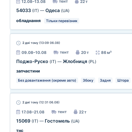
тент
12.08–13.08
22 т
54033
Одеса
(IT)
—
(UA)
обладнання
Тільки перевізник
2 дні
тому (13:09 06.08)
тент
09.08–10.08
20 т
86 м³
Поджо-Руско
Жлобниця
(IT)
—
(PL)
запчастини
Без довантаження (окреме авто)
Збоку
Задня
Штора
2 дні
тому (12:31 06.08)
тент
17.08–21.08
22 т
15069
Гостомель
(IT)
—
(UA)
тнс