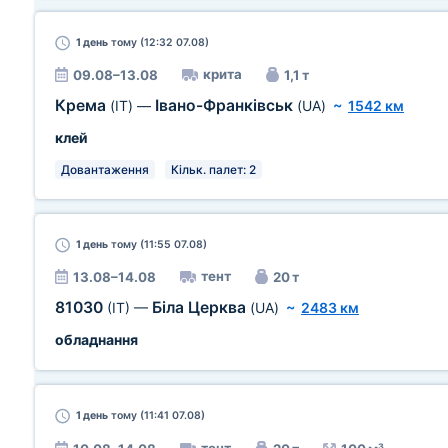
1 день
тому (12:32 07.08)
крита
09.08–13.08
1,1 т
Крема
Івано-Франківськ
(IT)
—
(UA)
~
1542 км
клей
Довантаження
Кільк. палет: 2
1 день
тому (11:55 07.08)
тент
13.08–14.08
20 т
81030
Біла Церква
(IT)
—
(UA)
~
2483 км
обладнання
1 день
тому (11:41 07.08)