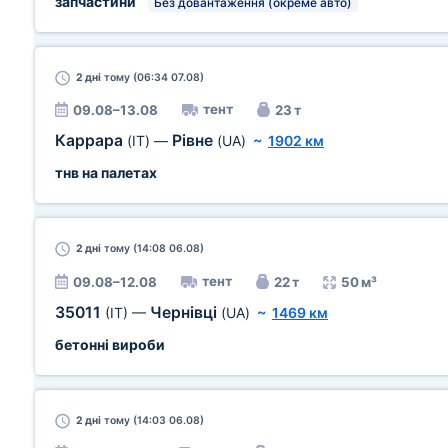
запчастини
Без довантаження (окреме авто)
2 дні
тому (06:34 07.08)
тент
09.08–13.08
23 т
Каррара
Рівне
(IT)
—
(UA)
~
1902 км
тнв на палетах
2 дні
тому (14:08 06.08)
тент
09.08–12.08
22 т
50 м³
35011
Чернівці
(IT)
—
(UA)
~
1469 км
бетонні вироби
2 дні
тому (14:03 06.08)