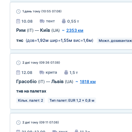
1 день
тому (10:55 07.08)
тент
10.08
0,55 т
Рим
Київ
(IT)
—
(UA)
~
2353 км
тнс
(дов=
1,92м
шир=
1,55м
вис=
1,6м
)
Можл. дозавантаж
2 дні
тому (09:36 07.08)
крита
12.08
1,5 т
Грасобіо
Львів
(IT)
—
(UA)
~
1818 км
тнв на палетах
Кільк. палет: 2
Тип палет: EUR 1,2 x 0,8 м
2 дні
тому (09:11 07.08)
тент