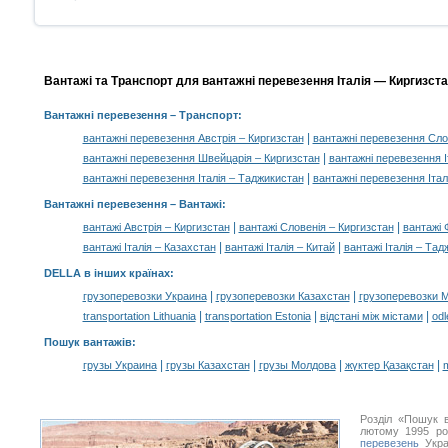
Вантажі та Транспорт для вантажні перевезення Італія — Киргизста
Вантажні перевезення
– Транспорт:
|
вантажні перевезення Австрія – Киргизстан
вантажні перевезення Сло
|
вантажні перевезення Швейцарія – Киргизстан
вантажні перевезення Іт
|
вантажні перевезення Італія – Таджикистан
вантажні перевезення Італ
Вантажні перевезення –
Вантажі
:
|
|
вантажі Австрія – Киргизстан
вантажі Словенія – Киргизстан
вантажі 
|
|
вантажі Італія – Казахстан
вантажі Італія – Китай
вантажі Італія – Та
DELLA в інших країнах
:
|
|
грузоперевозки Украина
грузоперевозки Казахстан
грузоперевозки 
|
|
|
transportation Lithuania
transportation Estonia
відстані між містами
odl
Пошук вантажів
:
|
|
|
|
грузы Украина
грузы Казахстан
грузы Молдова
жүктер Қазақстан
m
Розділ «Пошук в
лютому 1995 ро
перевезень
Укра