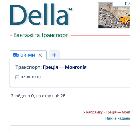
П'
GR-MN
Транспорт:
Греція — Монголія
07.08–07.10
Знайдено
0
, на сторінці:
25
У напрямку «Греція — Монг
Нижче надана 