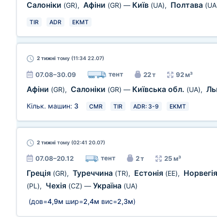
Салоніки
Афіни
Київ
Полтава
(GR)
,
(GR)
—
(UA)
,
(UA
TIR
ADR
EKMT
2 тижні
тому (11:34 22.07)
тент
07.08–30.09
22 т
92 м³
Афіни
Салоніки
Київська обл.
Ль
(GR)
,
(GR)
—
(UA)
,
Кільк. машин:
3
CMR
TIR
ADR: 3-9
EKMT
2 тижні
тому (02:41 20.07)
тент
07.08–20.12
2 т
25 м³
Греція
Туреччина
Естонія
Норвегі
(GR)
,
(TR)
,
(EE)
,
Чехія
Україна
(PL)
,
(CZ)
—
(UA)
(дов=
4,9м
шир=
2,4м
вис=
2,3м
)