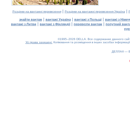
|
|
Розцінки на вантажні перевезення
Розцінки на вантажні перевезення Україна
Р
|
|
|
знайти вантаж
вантажі Україна
вантажі з Польщі
вантажі з Німе
|
|
|
вантажі з Литви
вантажі з Фінляндії
перевезти вантаж
попутний вант
кур
©1995–2026 DELLA. Все содержание данного сайта
Усі права захищені.
Копіювання та розміщення в інших засобах інформації
ДЕЛЛА® —
0.16(aws2)
070826-05:58:59