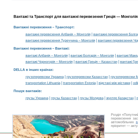
Вантажі та Транспорт для вантажні перевезення Греція — Монголія,
Вантажні перевезення
– Транспорт:
|
вантажні перевезення Албанія – Монголія
вантажні перевезення Болгар
|
вантажні перевезення Туреччина – Монголія
вантажні перевезення Чор
Вантажні перевезення –
Вантажі
:
|
|
вантажі Албанія – Монголія
вантажі Болгарія – Монголія
вантажі Маке
|
|
вантажі Чорногорія – Монголія
вантажі Греція – Казахстан
вантажі Гре
DELLA в інших країнах
:
|
|
грузоперевозки Украина
грузоперевозки Казахстан
грузоперевозки 
|
|
|
transportation Lithuania
transportation Estonia
відстані між містами
odl
Пошук вантажів
:
|
|
|
|
грузы Украина
грузы Казахстан
грузы Молдова
жүктер Қазақстан
m
Розділ «Попутни
перевезення за
автомобільних
в
пріоритет — акту