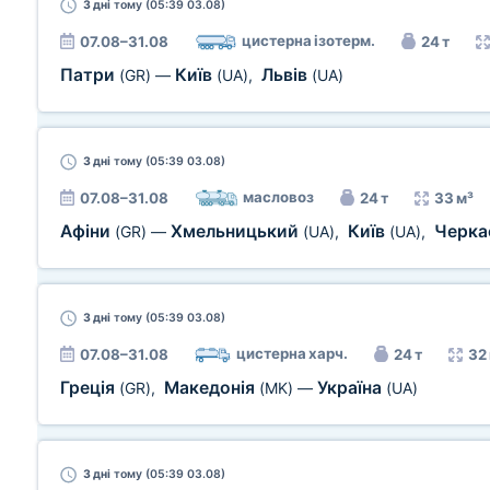
3 дні
тому (05:39 03.08)
цистерна ізотерм.
07.08–31.08
24 т
Патри
Київ
Львів
(GR)
—
(UA)
,
(UA)
3 дні
тому (05:39 03.08)
масловоз
07.08–31.08
24 т
33 м³
Афіни
Хмельницький
Київ
Черк
(GR)
—
(UA)
,
(UA)
,
3 дні
тому (05:39 03.08)
цистерна харч.
07.08–31.08
24 т
32
Греція
Македонія
Україна
(GR)
,
(MK)
—
(UA)
3 дні
тому (05:39 03.08)