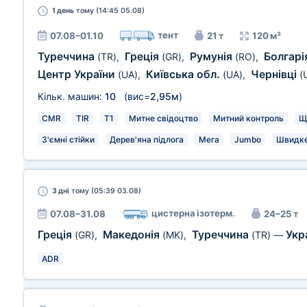
1 день
тому (14:45 05.08)
тент
07.08–01.10
21 т
120 м³
Туреччина
Греція
Румунія
Болгарі
(TR)
,
(GR)
,
(RO)
,
Центр України
Київська обл.
Чернівці
(UA)
,
(UA)
,
(
Кільк. машин:
10
(вис=
2,95м
)
CMR
TIR
T1
Митне свідоцтво
Митний контроль
Щ
З'ємні стійки
Дерев'яна підлога
Мега
Jumbo
Швидке
3 дні
тому (05:39 03.08)
цистерна ізотерм.
07.08–31.08
24–25 т
Греція
Македонія
Туреччина
Укр
(GR)
,
(MK)
,
(TR)
—
ADR