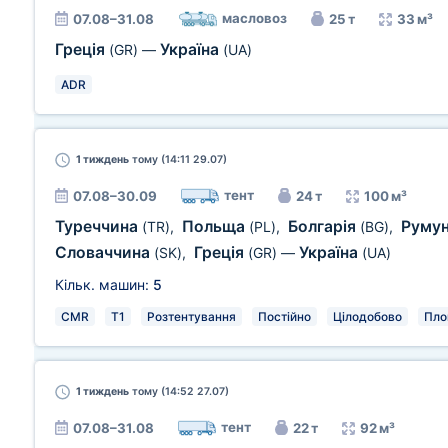
масловоз
07.08–31.08
25 т
33 м³
Греція
Україна
(GR)
—
(UA)
ADR
1 тиждень
тому (14:11 29.07)
тент
07.08–30.09
24 т
100 м³
Туреччина
Польща
Болгарія
Руму
(TR)
,
(PL)
,
(BG)
,
Словаччина
Греція
Україна
(SK)
,
(GR)
—
(UA)
Кільк. машин:
5
CMR
T1
Розтентування
Постійно
Цілодобово
Пло
1 тиждень
тому (14:52 27.07)
тент
07.08–31.08
22 т
92 м³