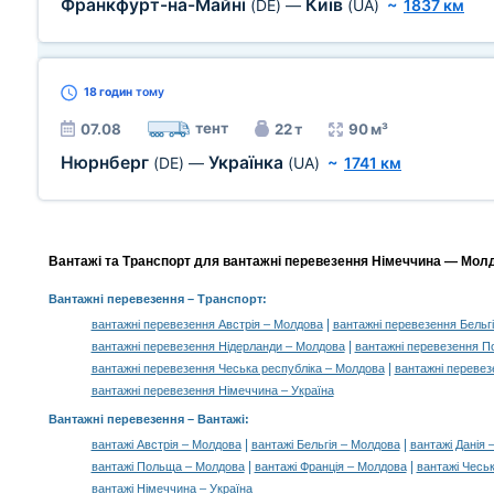
Франкфурт-на-Майні
Київ
(DE)
—
(UA)
~
1837 км
18 годин
тому
тент
07.08
22 т
90 м³
Нюрнберг
Українка
(DE)
—
(UA)
~
1741 км
Вантажі та Транспорт для вантажні перевезення Німеччина — Молд
Вантажні перевезення
– Транспорт:
|
вантажні перевезення Австрія – Молдова
вантажні перевезення Бельг
|
вантажні перевезення Нідерланди – Молдова
вантажні перевезення 
|
вантажні перевезення Чеська республіка – Молдова
вантажні перевез
вантажні перевезення Німеччина – Україна
Вантажні перевезення –
Вантажі
:
|
|
вантажі Австрія – Молдова
вантажі Бельгія – Молдова
вантажі Данія 
|
|
вантажі Польща – Молдова
вантажі Франція – Молдова
вантажі Чесь
вантажі Німеччина – Україна