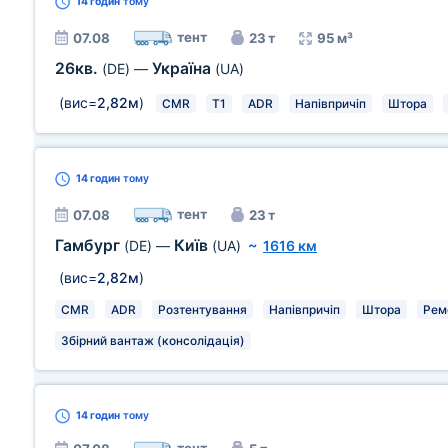
14 годин
тому
тент
07.08
23 т
95 м³
26кв.
Україна
(DE)
—
(UA)
(вис=
2,82м
)
CMR
T1
ADR
Напівпричіп
Штора
14 годин
тому
тент
07.08
23 т
Гамбург
Київ
(DE)
—
(UA)
~
1616 км
(вис=
2,82м
)
CMR
ADR
Розтентування
Напівпричіп
Штора
Рем
Збірний вантаж (консолідація)
14 годин
тому