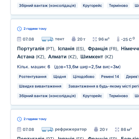
Збірний вантаж (консолідація)
Кругорейс
Терміново
Ш
2 години
тому
0
тент
07.08
20 т
96 м³
-25 C
Португалія
Іспанія
Франція
Німечч
(PT)
,
(ES)
,
(FR)
,
Астана
Алмати
Шимкент
(KZ)
,
(KZ)
,
(KZ)
Кільк. машин:
6
(дов=
13,6м
шир=
2,5м
вис=
3м
)
Розтентування
Щодня
Цілодобово
Ремені 14
Дерев'
Швидке вивантаження
Завантаження в будь-якому місті рег
Збірний вантаж (консолідація)
Кругорейс
Терміново
Ш
2 години
тому
рефрижератор
07.08
20 т
86 м³
Португалія
Іспанія
Франція
Бельгі
(PT)
,
(ES)
,
(FR)
,