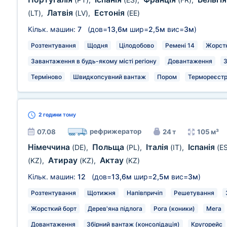
Латвія
Естонія
(LT)
,
(LV)
,
(EE)
Кільк. машин:
7
(дов=
13,6м
шир=
2,5м
вис=
3м
)
Розтентування
Щодня
Цілодобово
Ремені 14
Жорстк
Завантаження в будь-якому місті регіону
Довантаження
З
Терміново
Швидкопсувний вантаж
Пором
Термореєстр
2 години
тому
рефрижератор
07.08
24 т
105 м³
Німеччина
Польща
Італія
Іспанія
(DE)
,
(PL)
,
(IT)
,
(E
Атирау
Актау
(KZ)
,
(KZ)
,
(KZ)
Кільк. машин:
12
(дов=
13,6м
шир=
2,5м
вис=
3м
)
Розтентування
Щотижня
Напівпричіп
Решетування
Жорсткий борт
Дерев'яна підлога
Рога (коники)
Мега
Довантаження
Збірний вантаж (консолідація)
Кругорейс