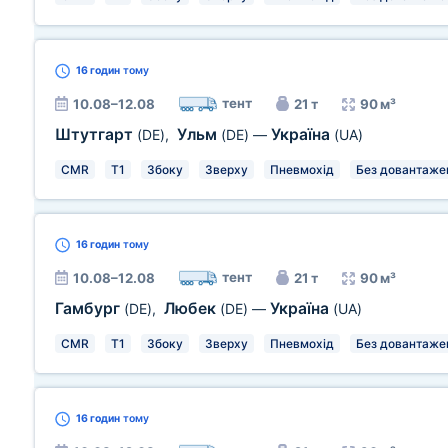
16 годин
тому
тент
10.08–12.08
21 т
90 м³
Штутгарт
Ульм
Україна
(DE)
,
(DE)
—
(UA)
CMR
T1
Збоку
Зверху
Пневмохід
Без довантаже
16 годин
тому
тент
10.08–12.08
21 т
90 м³
Гамбург
Любек
Україна
(DE)
,
(DE)
—
(UA)
CMR
T1
Збоку
Зверху
Пневмохід
Без довантаже
16 годин
тому