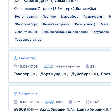
Караганда
Алмати
(KZ)
,
(KZ)
,
(KZ)
Кільк. машин:
7
(дов=
13,6м
шир=
2,5м
вис=
3м
)
Розтентування
Постійно
Цілодобово
Решетування
Р
Жорсткий борт
Дерев'яна підлога
Рога (коники)
Мега
Довантаження
Збірний вантаж (консолідація)
Кругорейс
Термореєстратор
6 годин
тому
рефрижератор
10.08–17.08
23 т
Гановер
Дортмунд
Дуйсбург
Рос
(DE)
,
(DE)
,
(DE)
,
12 годин
тому
тент
18.08–28.08
23 т
86 м³
59609
Захід України
Центр України
(DE)
—
(UA)
,
(U