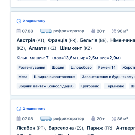
2 години
тому
рефрижератор
07.08
20 т
96 м³
Австрія
Франція
Бельгія
Німеччин
(AT)
,
(FR)
,
(BE)
,
Алмати
Шимкент
(KZ)
,
(KZ)
,
(KZ)
Кільк. машин:
7
(дов=
13,6м
шир=
2,5м
вис=
2,9м
)
Розтентування
Щодня
Цілодобово
Ремені 14
Жорстк
Мега
Швидке вивантаження
Завантаження в будь-якому м
Збірний вантаж (консолідація)
Кругорейс
Терміново
Ш
2 години
тому
рефрижератор
07.08
20 т
86 м³
Лісабон
Барселона
Париж
Антвер
(PT)
,
(ES)
,
(FR)
,