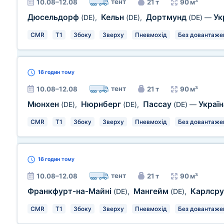
тент
10.08–12.08
21 т
90 м³
Дюсельдорф
Кельн
Дортмунд
Ук
(DE)
,
(DE)
,
(DE)
—
CMR
T1
Збоку
Зверху
Пневмохід
Без довантаже
16 годин
тому
тент
10.08–12.08
21 т
90 м³
Мюнхен
Нюрнберг
Пассау
Украї
(DE)
,
(DE)
,
(DE)
—
CMR
T1
Збоку
Зверху
Пневмохід
Без довантаже
16 годин
тому
тент
10.08–12.08
21 т
90 м³
Франкфурт-на-Майні
Мангейм
Карлср
(DE)
,
(DE)
,
CMR
T1
Збоку
Зверху
Пневмохід
Без довантаже