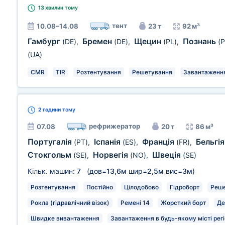
13 хвилин
тому
тент
10.08–14.08
23 т
92 м³
Гамбург
Бремен
Щецин
Познань
(DE)
,
(DE)
,
(PL)
,
(P
(UA)
CMR
TIR
Розтентування
Решетування
Завантаження 
2 години
тому
рефрижератор
07.08
20 т
86 м³
Португалія
Іспанія
Франція
Бельгі
(PT)
,
(ES)
,
(FR)
,
Стокгольм
Норвегія
Швеція
(SE)
,
(NO)
,
(SE)
Кільк. машин:
7
(дов=
13,6м
шир=
2,5м
вис=
3м
)
Розтентування
Постійно
Цілодобово
Гідроборт
Реш
Рокла (гідравлічний візок)
Ремені 14
Жорсткий борт
Де
Швидке вивантаження
Завантаження в будь-якому місті рег