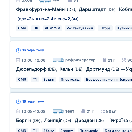
тент
07.08
5 т
Франкфурт-на-Майні
Дармштадт
Кобл
(DE)
,
(DE)
,
(дов=
3м
шир=
2,4м
вис=
2,8м
)
CMR
TIR
ADR: 2-9
Розтентування
Штора
Кутники
16 годин
тому
рефрижератор
10.08–12.08
21 т
90
Дюсельдорф
Кельн
Дортмунд
Ук
(DE)
,
(DE)
,
(DE)
—
CMR
T1
Задня
Пневмохід
Без довантаження (окрем
16 годин
тому
тент
10.08–12.08
21 т
90 м³
Берлін
Лейпціґ
Дрезден
Україна
(DE)
,
(DE)
,
(DE)
—
(
CMR
T1
Збоку
Зверху
Пневмохід
Без довантаже