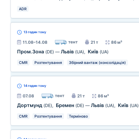
ADR
13 годин
тому
тент
11.08–14.08
21 т
86 м³
Пром.Зона
Львів
Київ
(DE)
—
(UA)
,
(UA)
CMR
Розтентування
Збірний вантаж (консолідація)
14 годин
тому
тент
07.08
21 т
86 м³
Дортмунд
Бремен
Львів
Київ
(DE)
,
(DE)
—
(UA)
,
(UA)
CMR
Розтентування
Терміново