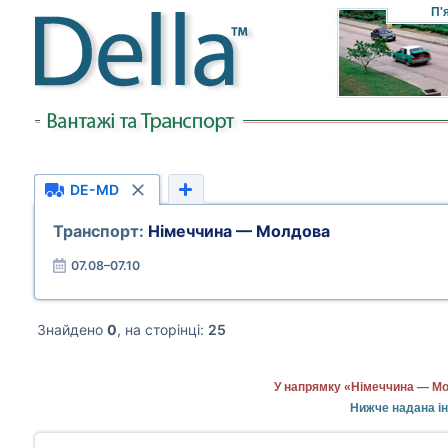
П'
DE-MD
Транспорт:
Німеччина — Молдова
07.08–07.10
Знайдено
0
, на сторінці:
25
У напрямку «Німеччина — Мо
Нижче надана ін