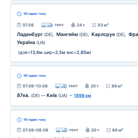
16 годин
тому
тент
07.08
24 т
93 м³
Ладенбург
Мангейм
Карлсруе
Фра
(DE)
,
(DE)
,
(DE)
,
Україна
(UA)
(дов=
13,6м
шир=
2,5м
вис=
2,85м
)
16 годин
тому
тент
07.08–10.08
20 т
86 м³
87кв.
Київ
(DE)
—
(UA)
~
1898 км
16 годин
тому
тент
07.08–08.08
20 т
86 м³