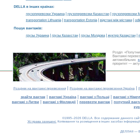
DELLA в інших країнах
:
|
|
грузоперевозки Украина
грузоперевозки Казахстан
грузоперевозки 
|
|
|
transportation Lithuania
transportation Estonia
відстані між містами
odl
Пошук вантажів
:
|
|
|
|
грузы Украина
грузы Казахстан
грузы Молдова
жүктер Қазақстан
m
Розділ «Попутн
Вантажні перевез
автомобільних
в
пріоритет — акту
|
|
Розцінки на вантажні перевезення
Розцінки на вантажні перевезення Україна
Р
|
|
|
знайти вантаж
вантажі Україна
вантажі з Польщі
вантажі з Німе
|
|
|
вантажі з Литви
вантажі з Фінляндії
перевезти вантаж
попутний вант
кур
©1995–2026 DELLA. Все содержание данного сайта
Усі права захищені.
Копіювання та розміщення в інших засобах інформації
ДЕЛЛА® —
0.17(aws4)
070826-08:02:31