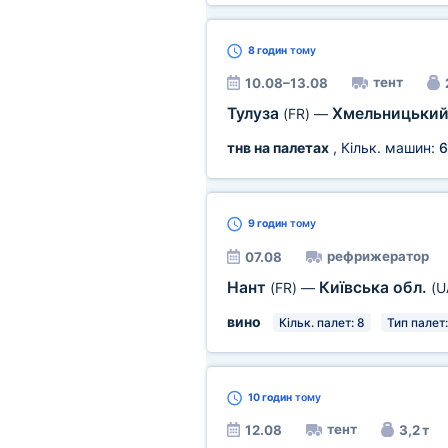
8 годин
тому
тент
10.08–13.08
Тулуза
Хмельницьки
(FR)
—
тнв на палетах
, Кільк. машин:
6
9 годин
тому
рефрижератор
07.08
Нант
Київська обл.
(FR)
—
(U
вино
Кільк. палет: 8
Тип палет:
10 годин
тому
тент
12.08
3,2 т