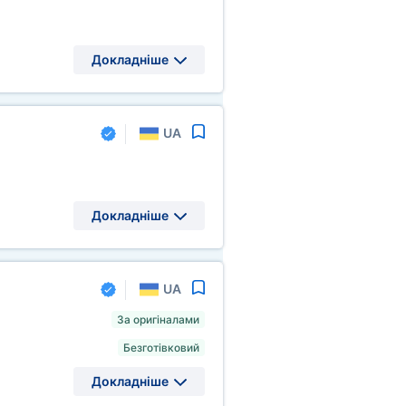
Докладніше
UA
Докладніше
UA
За оригіналами
Безготівковий
Докладніше