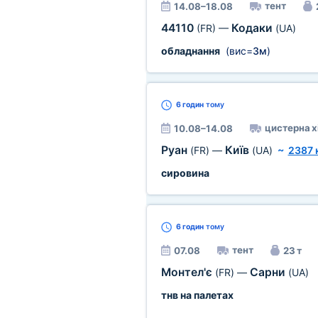
тент
14.08–18.08
44110
Кодаки
(FR)
—
(UA)
обладнання
(вис=
3м
)
6 годин
тому
цистерна х
10.08–14.08
Руан
Київ
(FR)
—
(UA)
~
2387 
сировина
6 годин
тому
тент
07.08
23 т
Монтел'є
Сарни
(FR)
—
(UA)
тнв на палетах