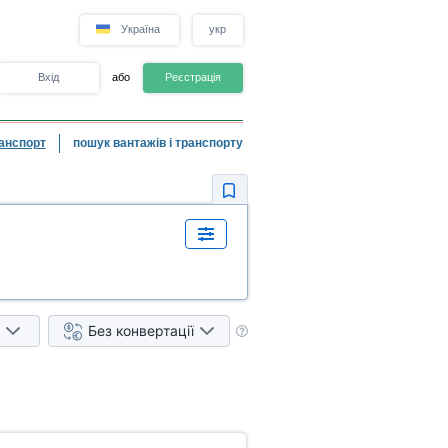
Україна
укр
Вхід
або
Реєстрація
анспорт
пошук вантажів і транспорту
Без конвертації