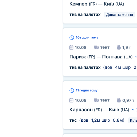
Кемпер
Київ
(FR)
—
(UA)
тнв на палетах
Довантаження
10 годин
тому
тент
10.08
1,9 т
Париж
Полтава
(FR)
—
(UA)
тнв на палетах
(дов=
4м
шир=
2
11 годин
тому
тент
10.08
0,97 т
Каркасон
Київ
(FR)
—
(UA)
~
тнс
(дов=
1,2м
шир=
0,8м
)
Кіль