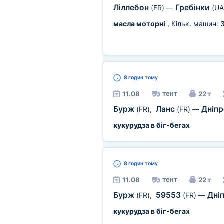
Ліллебон
Гребінки
(FR)
—
(UA
масла моторні
, Кільк. машин:
8 годин
тому
тент
11.08
22 т
Бурж
Ланс
Дніп
(FR)
,
(FR)
—
кукурудза в біг-бегах
8 годин
тому
тент
11.08
22 т
Бурж
59553
Дні
(FR)
,
(FR)
—
кукурудза в біг-бегах