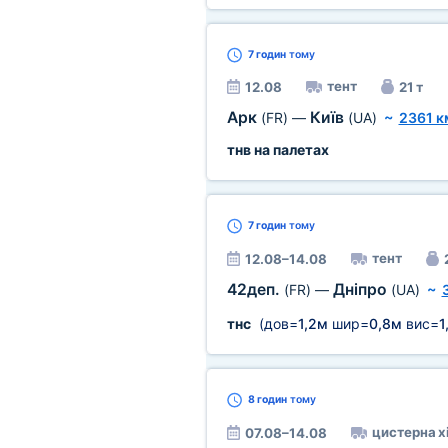
7 годин
тому
тент
12.08
21 т
Арк
Київ
(FR)
—
(UA)
~
2361 к
тнв на палетах
7 годин
тому
тент
12.08–14.08
42деп.
Дніпро
(FR)
—
(UA)
~
тнс
(дов=
1,2м
шир=
0,8м
вис=
1
8 годин
тому
цистерна х
07.08–14.08