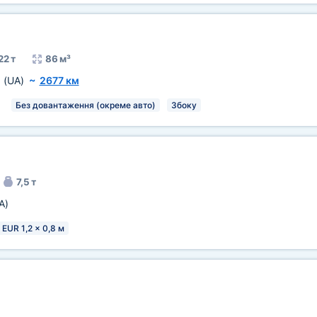
22 т
86 м³
й
(UA)
~
2677 км
Без довантаження (окреме авто)
Збоку
7,5 т
A)
 EUR 1,2 x 0,8 м