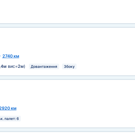
~
2740 км
,4м
вис=
2м
)
Довантаження
Збоку
2920 км
к. палет: 6