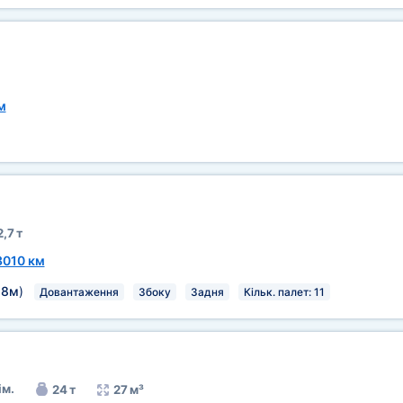
м
2,7 т
3010 км
,8м
)
Довантаження
Збоку
Задня
Кільк. палет: 11
ім.
24 т
27 м³