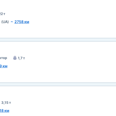
22 т
ь
(UA)
~
2758 км
атор
1,7 т
9 км
3,15 т
18 км