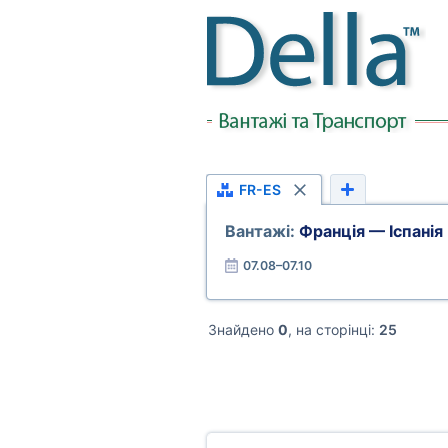
FR-ES
Вантажі:
Франція — Іспанія
07.08–07.10
Знайдено
0
, на сторінці:
25