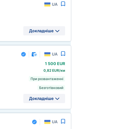
UA
Докладніше
UA
1
500 EUR
0,82 EUR/км
При розвантаженні
Безготівковий
Докладніше
UA