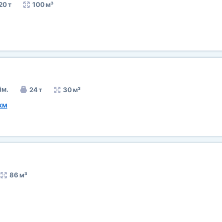
20 т
100 м³
ім.
24 т
30 м³
км
86 м³