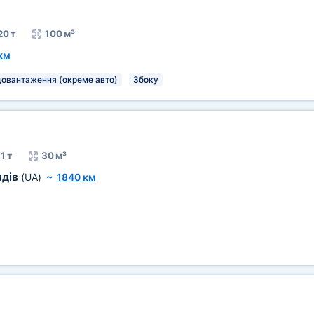
20 т
100 м³
км
довантаження (окреме авто)
Збоку
1 т
30 м³
адів
(UA)
~
1840 км