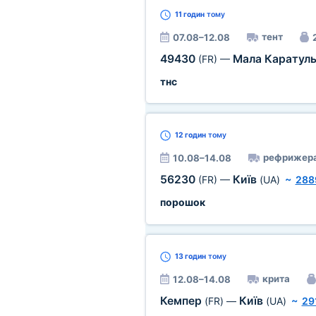
11 годин
тому
тент
07.08–12.08
49430
Мала Каратул
(FR)
—
тнс
12 годин
тому
рефрижер
10.08–14.08
56230
Київ
(FR)
—
(UA)
~
288
порошок
13 годин
тому
крита
12.08–14.08
Кемпер
Київ
(FR)
—
(UA)
~
29