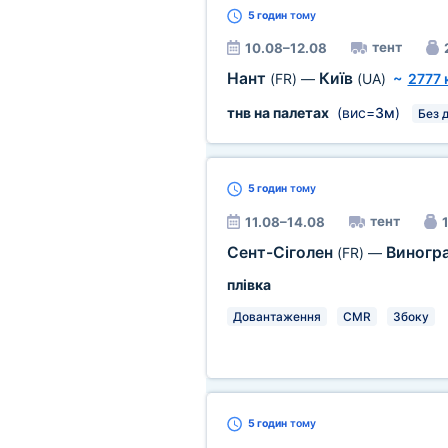
5 годин
тому
тент
10.08–12.08
Нант
Київ
(FR)
—
(UA)
~
2777 
тнв на палетах
(вис=
3м
)
Без 
5 годин
тому
тент
11.08–14.08
1
Сент-Сіголен
Виногр
(FR)
—
плівка
Довантаження
CMR
Збоку
5 годин
тому