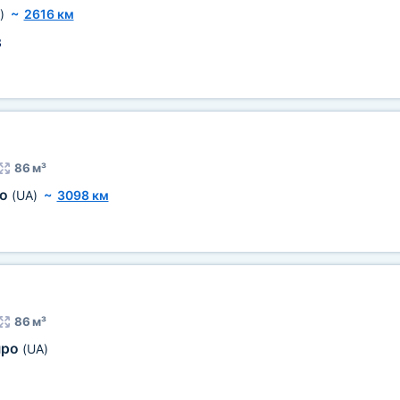
)
~
2616 км
3
86 м³
ро
(UA)
~
3098 км
86 м³
про
(UA)