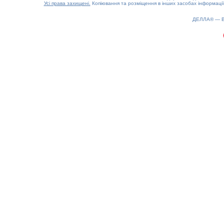
Усі права захищені.
Копіювання та розміщення в інших засобах інформації
ДЕЛЛА® —
0.18(aws3)
100826-15:19:42