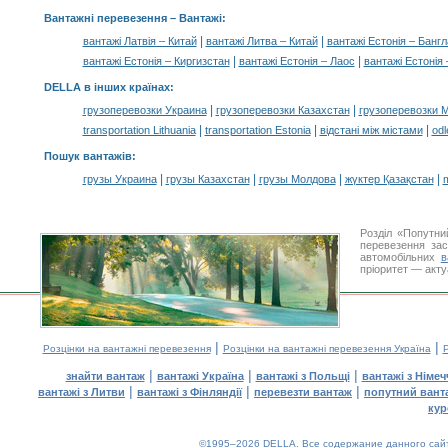
Вантажні перевезення –
Вантажі
:
|
|
вантажі Латвія – Китай
вантажі Литва – Китай
вантажі Естонія – Банг
|
|
вантажі Естонія – Киргизстан
вантажі Естонія – Лаос
вантажі Естонія 
DELLA в інших країнах
:
|
|
грузоперевозки Украина
грузоперевозки Казахстан
грузоперевозки 
|
|
|
transportation Lithuania
transportation Estonia
відстані між містами
odl
Пошук вантажів
:
|
|
|
|
грузы Украина
грузы Казахстан
грузы Молдова
жүктер Қазақстан
m
Розділ «Попутни
перевезення за
автомобільних
в
пріоритет — акту
|
|
Розцінки на вантажні перевезення
Розцінки на вантажні перевезення Україна
Р
|
|
|
знайти вантаж
вантажі Україна
вантажі з Польщі
вантажі з Німе
|
|
|
вантажі з Литви
вантажі з Фінляндії
перевезти вантаж
попутний вант
кур
©1995–2026 DELLA. Все содержание данного сайта