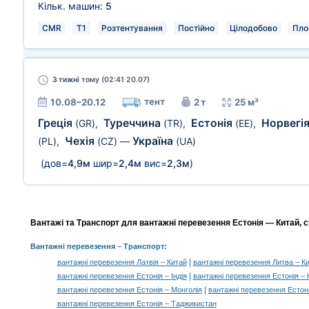
Кільк. машин:
5
CMR
T1
Розтентування
Постійно
Цілодобово
Пло
3 тижні
тому (02:41 20.07)
тент
10.08–20.12
2 т
25 м³
Греція
Туреччина
Естонія
Норвегі
(GR)
,
(TR)
,
(EE)
,
Чехія
Україна
(PL)
,
(CZ)
—
(UA)
(дов=
4,9м
шир=
2,4м
вис=
2,3м
)
Вантажі та Транспорт для вантажні перевезення Естонія — Китай, с
Вантажні перевезення
– Транспорт:
|
вантажні перевезення Латвія – Китай
вантажні перевезення Литва – К
|
вантажні перевезення Естонія – Індія
вантажні перевезення Естонія – 
|
вантажні перевезення Естонія – Монголія
вантажні перевезення Естон
вантажні перевезення Естонія – Таджикистан