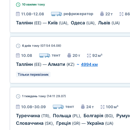
10 хвилин
тому
рефрижератор
11.08–12.08
22 т
86
Таллінн
Київ
Одеса
Львів
(EE)
—
(UA)
,
(UA)
,
(UA)
6 днів
тому (07:54 04.08)
тент
10.08
20 т
92 м³
Таллінн
Алмати
(EE)
—
(KZ)
~
4994 км
Тільки перевізник
1 тиждень
тому (14:11 29.07)
тент
10.08–30.09
24 т
100 м³
Туреччина
Польща
Болгарія
Руму
(TR)
,
(PL)
,
(BG)
,
Словаччина
Греція
Україна
(SK)
,
(GR)
—
(UA)