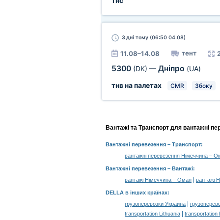
тнс
3 дні
тому (06:50 04.08)
тент
11.08–14.08
5300
Дніпро
(DK)
—
(UA)
тнв на палетах
CMR
Збоку
Вантажі та Транспорт для вантажні пе
Вантажні перевезення
– Транспорт:
вантажні перевезення Німеччина – О
Вантажні перевезення –
Вантажі
:
|
вантажі Німеччина – Оман
вантажі 
DELLA в інших країнах
:
|
грузоперевозки Украина
грузоперев
|
transportation Lithuania
transportation