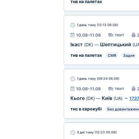
тнв на палетах
1 день
тому (12:13 06.08)
тент
10.08–11.08
2
Ікаст
Шептицький
(DK)
—
(U
тнв на палетах
CMR
Задня
1 день
тому (08:24 06.08)
тент
10.08–11.08
2
Кьоге
Київ
(DK)
—
(UA)
~
1737
тнс в єврокубі
Без довантаженн
2 дні
тому (12:23 05.08)