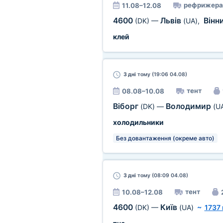
рефрижера
11.08–12.08
4600
Львів
Вінн
(DK)
—
(UA)
,
клей
3 дні
тому (19:06 04.08)
тент
08.08–10.08
Віборг
Володимир
(DK)
—
(U
холодильники
Без довантаження (окреме авто)
3 дні
тому (08:09 04.08)
тент
10.08–12.08
4600
Київ
(DK)
—
(UA)
~
1737