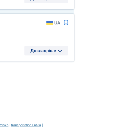
UA
Докладніше
|
|
Polska
transportation Latvia