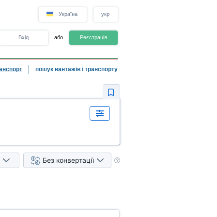
Україна
укр
Вхід
або
Реєстрація
анспорт
пошук вантажів і транспорту
Без конвертації