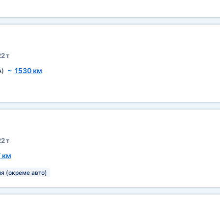
2 т
A)
~
1530 км
2 т
 км
я (окреме авто)