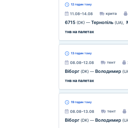
12 годин
тому
крита
11.08–14.08
6715
Тернопіль
(DK)
—
(UA)
,
тнв на палетах
13 годин
тому
тент
08.08–12.08
Віборг
Володимир
(DK)
—
(U
тнв на палетах
19 годин
тому
тент
08.08–13.08
Віборг
Володимир
(DK)
—
(U