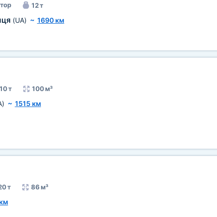
тор
12 т
иця
(UA)
~
1690 км
10 т
100 м³
A)
~
1515 км
20 т
86 м³
 км