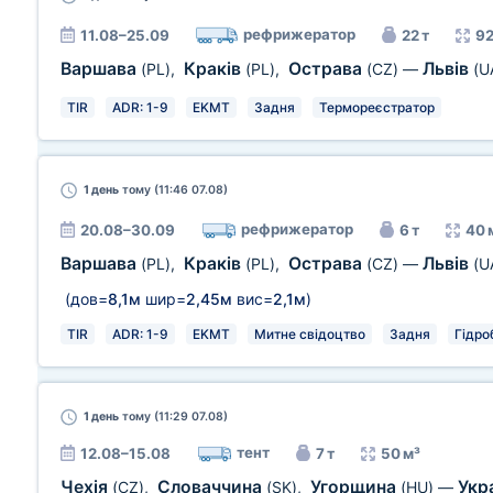
рефрижератор
11.08–25.09
22 т
92
Варшава
Краків
Острава
Львів
(PL)
,
(PL)
,
(CZ)
—
(U
TIR
ADR: 1-9
EKMT
Задня
Термореєстратор
1 день
тому (11:46 07.08)
рефрижератор
20.08–30.09
6 т
40 
Варшава
Краків
Острава
Львів
(PL)
,
(PL)
,
(CZ)
—
(U
(дов=
8,1м
шир=
2,45м
вис=
2,1м
)
TIR
ADR: 1-9
EKMT
Митне свідоцтво
Задня
Гідро
1 день
тому (11:29 07.08)
тент
12.08–15.08
7 т
50 м³
Чехія
Словаччина
Угорщина
Укр
(CZ)
,
(SK)
,
(HU)
—