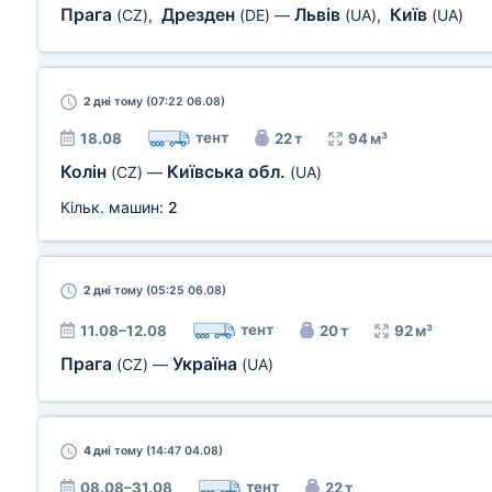
Прага
Дрезден
Львів
Київ
(CZ)
,
(DE)
—
(UA)
,
(UA)
2 дні
тому (07:22 06.08)
тент
18.08
22 т
94 м³
Колін
Київська обл.
(CZ)
—
(UA)
Кільк. машин:
2
2 дні
тому (05:25 06.08)
тент
11.08–12.08
20 т
92 м³
Прага
Україна
(CZ)
—
(UA)
4 дні
тому (14:47 04.08)
тент
08.08–31.08
22 т