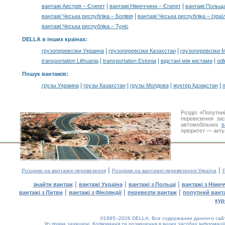
|
|
вантажі Австрія – Єгипет
вантажі Німеччина – Єгипет
вантажі Польща
|
вантажі Чеська республіка – Болівія
вантажі Чеська республіка – Ізраї
вантажі Чеська республіка – Туніс
DELLA в інших країнах
:
|
|
грузоперевозки Украина
грузоперевозки Казахстан
грузоперевозки 
|
|
|
transportation Lithuania
transportation Estonia
відстані між містами
odl
Пошук вантажів
:
|
|
|
|
грузы Украина
грузы Казахстан
грузы Молдова
жүктер Қазақстан
m
Розділ «Попутни
перевезення за
автомобільних
в
пріоритет — акту
|
|
Розцінки на вантажні перевезення
Розцінки на вантажні перевезення Україна
Р
|
|
|
знайти вантаж
вантажі Україна
вантажі з Польщі
вантажі з Німе
|
|
|
вантажі з Литви
вантажі з Фінляндії
перевезти вантаж
попутний вант
кур
©1995–2026 DELLA. Все содержание данного сайта
Усі права захищені.
Копіювання та розміщення в інших засобах інформації