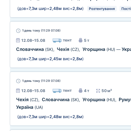
(дов=
7,3м
шир=
2,48м
вис=
2,8м
)
Розтентування
Пост
1 день
тому (11:29 07.08)
тент
12.08–15.08
5 т
Словаччина
Чехія
Угорщина
Укр
(SK)
,
(CZ)
,
(HU)
—
(дов=
7,3м
шир=
2,45м
вис=
2,8м
)
1 день
тому (11:29 07.08)
тент
12.08–15.08
4 т
50 м³
Чехія
Словаччина
Угорщина
Руму
(CZ)
,
(SK)
,
(HU)
,
Україна
(UA)
(дов=
7,3м
шир=
2,48м
вис=
2,8м
)