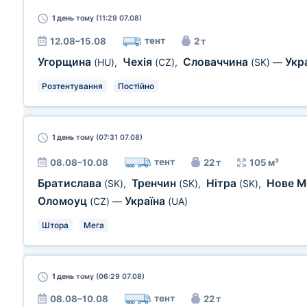
1 день
тому (11:29 07.08)
тент
12.08–15.08
2 т
Угорщина
Чехія
Словаччина
Укр
(HU)
,
(CZ)
,
(SK)
—
Розтентування
Постійно
1 день
тому (07:31 07.08)
тент
08.08–10.08
22 т
105 м³
Братислава
Тренчин
Нітра
Нове М
(SK)
,
(SK)
,
(SK)
,
Оломоуц
Україна
(CZ)
—
(UA)
Штора
Мега
1 день
тому (06:29 07.08)
тент
08.08–10.08
22 т