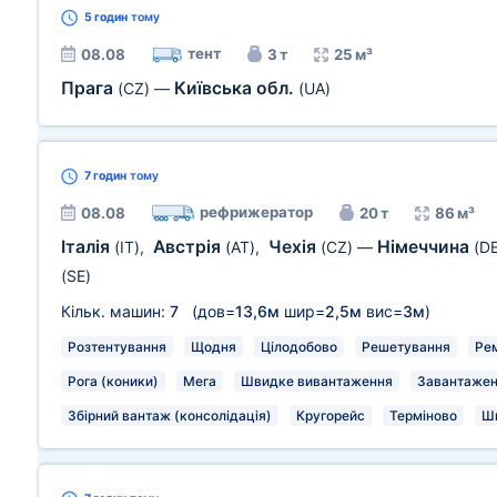
5 годин
тому
тент
08.08
3 т
25 м³
Прага
Київська обл.
(CZ)
—
(UA)
7 годин
тому
рефрижератор
08.08
20 т
86 м³
Італія
Австрія
Чехія
Німеччина
(IT)
,
(AT)
,
(CZ)
—
(DE
(SE)
Кільк. машин:
7
(дов=
13,6м
шир=
2,5м
вис=
3м
)
Розтентування
Щодня
Цілодобово
Решетування
Рем
Рога (коники)
Мега
Швидке вивантаження
Завантаженн
Збірний вантаж (консолідація)
Кругорейс
Терміново
Ш