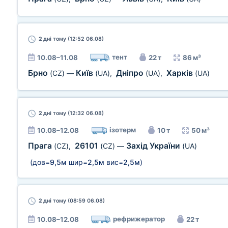
2 дні
тому (12:52 06.08)
тент
10.08–11.08
22 т
86 м³
Брно
Київ
Дніпро
Харків
(CZ)
—
(UA)
,
(UA)
,
(UA)
2 дні
тому (12:32 06.08)
ізотерм
10.08–12.08
10 т
50 м³
Прага
26101
Захід України
(CZ)
,
(CZ)
—
(UA)
(дов=
9,5м
шир=
2,5м
вис=
2,5м
)
2 дні
тому (08:59 06.08)
рефрижератор
10.08–12.08
22 т