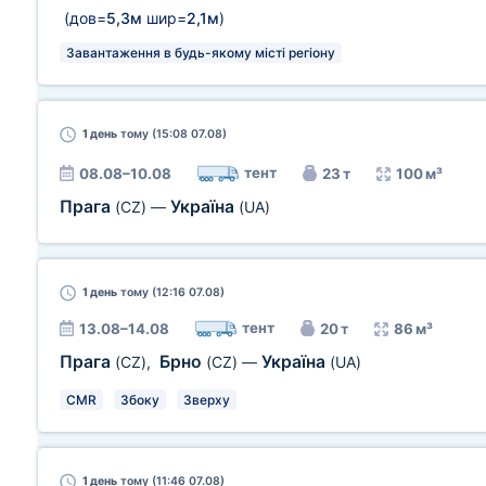
(дов=
5,3м
шир=
2,1м
)
Завантаження в будь-якому місті регіону
1 день
тому (15:08 07.08)
тент
08.08–10.08
23 т
100 м³
Прага
Україна
(CZ)
—
(UA)
1 день
тому (12:16 07.08)
тент
13.08–14.08
20 т
86 м³
Прага
Брно
Україна
(CZ)
,
(CZ)
—
(UA)
CMR
Збоку
Зверху
1 день
тому (11:46 07.08)