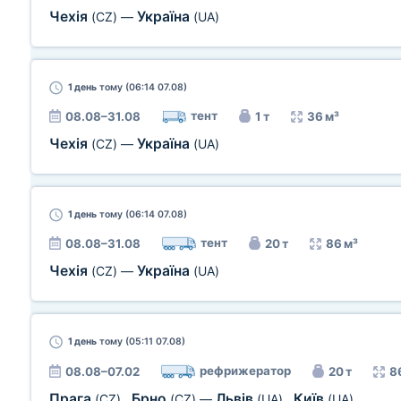
Чехія
Україна
(CZ)
—
(UA)
1 день
тому (06:14 07.08)
тент
08.08–31.08
1 т
36 м³
Чехія
Україна
(CZ)
—
(UA)
1 день
тому (06:14 07.08)
тент
08.08–31.08
20 т
86 м³
Чехія
Україна
(CZ)
—
(UA)
1 день
тому (05:11 07.08)
рефрижератор
08.08–07.02
20 т
8
Прага
Брно
Львів
Київ
(CZ)
,
(CZ)
—
(UA)
,
(UA)