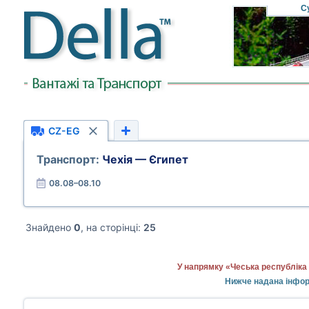
С
CZ-EG
Транспорт:
Чехія — Єгипет
08.08–08.10
Знайдено
0
, на сторінці:
25
У напрямку «Чеська республіка
Нижче надана інформ