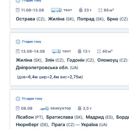
7 годин
тому
тент
11.08–13.08
23 т
86 м³
Острава
Жиліна
Попрад
Брно
(CZ)
,
(SK)
,
(SK)
,
(CZ)
7 годин
тому
тент
13.08–14.08
13 т
40 м³
Жиліна
Злін
Годонін
Оломоуц
(SK)
,
(CZ)
,
(CZ)
,
(CZ)
Дніпропетровська обл.
(UA)
(дов=
6,4м
шир=
2,4м
вис=
2,75м
)
11 годин
тому
евакуатор
08.08
2,5 т
Лісабон
Братислава
Мадрид
Борд
(PT)
,
(SK)
,
(ES)
,
Нюрнберг
Прага
Україна
(DE)
,
(CZ)
—
(UA)