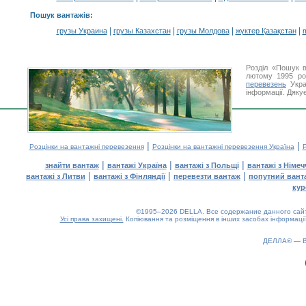
Пошук вантажів
:
|
|
|
|
грузы Украина
грузы Казахстан
грузы Молдова
жүктер Қазақстан
m
Розділ «Пошук в
лютому 1995 ро
перевезень
Укра
інформації. Дяку
|
|
Розцінки на вантажні перевезення
Розцінки на вантажні перевезення Україна
Р
|
|
|
знайти вантаж
вантажі Україна
вантажі з Польщі
вантажі з Німе
|
|
|
вантажі з Литви
вантажі з Фінляндії
перевезти вантаж
попутний вант
кур
©1995–2026 DELLA. Все содержание данного сайта
Усі права захищені.
Копіювання та розміщення в інших засобах інформації
ДЕЛЛА® —
0.16(aws4)
070826-23:25:07