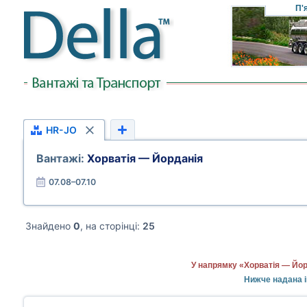
П'
HR-JO
Вантажі:
Хорватія — Йорданія
07.08–07.10
Знайдено
0
, на сторінці:
25
У напрямку «Хорватія — Йор
Нижче надана і