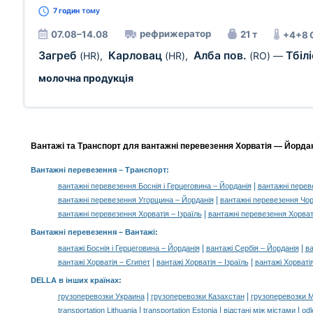
7 годин
тому
рефрижератор
07.08–14.08
21 т
+4+8 
Загреб
Карловац
Алба пов.
Тбілі
(HR)
,
(HR)
,
(RO)
—
молочна продукція
Вантажі та Транспорт для вантажні перевезення Хорватія — Йордані
Вантажні перевезення
– Транспорт:
|
вантажні перевезення Боснія і Герцеговина – Йорданія
вантажні перев
|
вантажні перевезення Угорщина – Йорданія
вантажні перевезення Чор
|
вантажні перевезення Хорватія – Ізраїль
вантажні перевезення Хорваті
Вантажні перевезення –
Вантажі
:
|
|
вантажі Боснія і Герцеговина – Йорданія
вантажі Сербія – Йорданія
ва
|
|
вантажі Хорватія – Єгипет
вантажі Хорватія – Ізраїль
вантажі Хорватія
DELLA в інших країнах
:
|
|
грузоперевозки Украина
грузоперевозки Казахстан
грузоперевозки 
|
|
|
transportation Lithuania
transportation Estonia
відстані між містами
odl