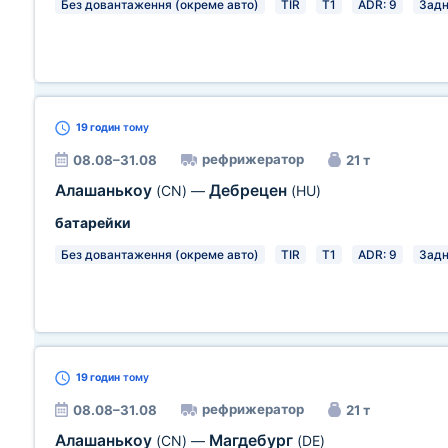
Без довантаження (окреме авто)
TIR
T1
ADR: 9
Зад
19 годин
тому
рефрижератор
08.08–31.08
21 т
Алашанькоу
Дебрецен
(CN)
—
(HU)
батарейки
Без довантаження (окреме авто)
TIR
T1
ADR: 9
Зад
19 годин
тому
рефрижератор
08.08–31.08
21 т
Алашанькоу
Магдебург
(CN)
—
(DE)