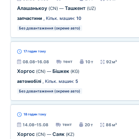
Алашанькоу
Ташкент
(CN)
—
(UZ)
запчастини
, Кільк. машин:
10
Без довантаження (окреме авто)
17 годин
тому
тент
08.08–16.08
10 т
92 м³
Хоргос
Бішкек
(CN)
—
(KG)
автомобілі
, Кільк. машин:
5
Без довантаження (окреме авто)
18 годин
тому
тент
14.08–15.08
20 т
86 м³
Хоргос
Саяк
(CN)
—
(KZ)