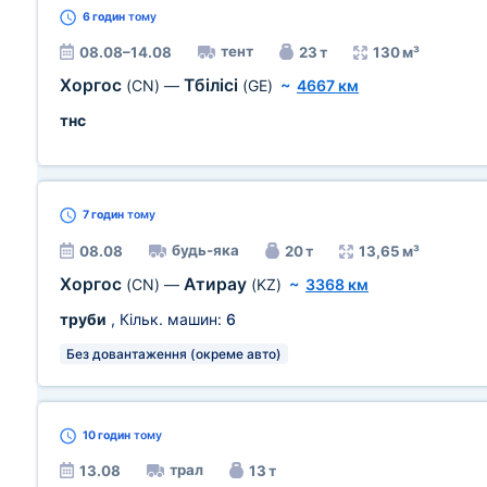
6 годин
тому
тент
08.08–14.08
23 т
130 м³
Хоргос
Тбілісі
(CN)
—
(GE)
~
4667 км
тнс
7 годин
тому
будь-яка
08.08
20 т
13,65 м³
Хоргос
Атирау
(CN)
—
(KZ)
~
3368 км
труби
, Кільк. машин:
6
Без довантаження (окреме авто)
10 годин
тому
трал
13.08
13 т