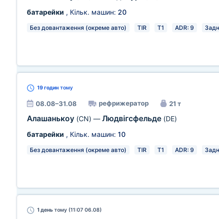
батарейки
, Кільк. машин:
20
Без довантаження (окреме авто)
TIR
T1
ADR: 9
Зад
19 годин
тому
рефрижератор
08.08–31.08
21 т
Алашанькоу
Людвігсфельде
(CN)
—
(DE)
батарейки
, Кільк. машин:
10
Без довантаження (окреме авто)
TIR
T1
ADR: 9
Зад
1 день
тому (11:07 06.08)