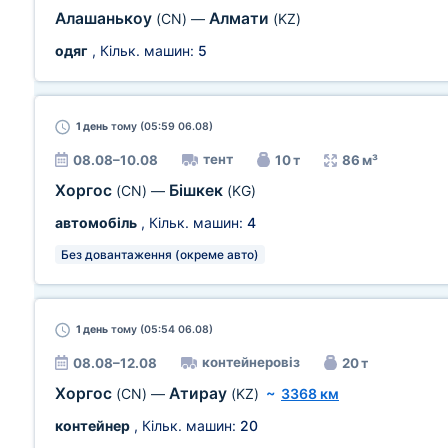
Алашанькоу
Алмати
(CN)
—
(KZ)
одяг
, Кільк. машин:
5
1 день
тому (05:59 06.08)
тент
08.08–10.08
10 т
86 м³
Хоргос
Бішкек
(CN)
—
(KG)
автомобіль
, Кільк. машин:
4
Без довантаження (окреме авто)
1 день
тому (05:54 06.08)
контейнеровіз
08.08–12.08
20 т
Хоргос
Атирау
(CN)
—
(KZ)
~
3368 км
контейнер
, Кільк. машин:
20