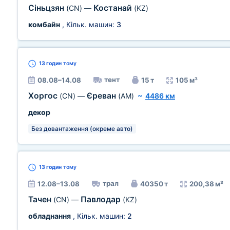
Сіньцзян
Костанай
(CN)
—
(KZ)
комбайн
, Кільк. машин:
3
13 годин
тому
тент
08.08–14.08
15 т
105 м³
Хоргос
Єреван
(CN)
—
(AM)
~
4486 км
декор
Без довантаження (окреме авто)
13 годин
тому
трал
12.08–13.08
40350 т
200,38 м³
Тачен
Павлодар
(CN)
—
(KZ)
обладнання
, Кільк. машин:
2