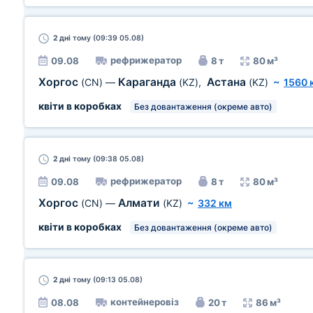
2 дні
тому (09:39 05.08)
рефрижератор
09.08
8 т
80 м³
Хоргос
Караганда
Астана
(CN)
—
(KZ)
,
(KZ)
~
1560 
квіти в коробках
Без довантаження (окреме авто)
2 дні
тому (09:38 05.08)
рефрижератор
09.08
8 т
80 м³
Хоргос
Алмати
(CN)
—
(KZ)
~
332 км
квіти в коробках
Без довантаження (окреме авто)
2 дні
тому (09:13 05.08)
контейнеровіз
08.08
20 т
86 м³