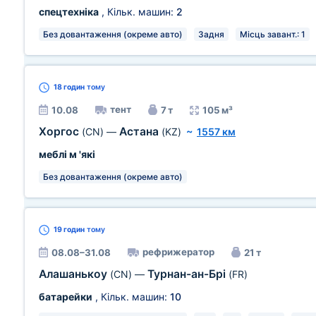
спецтехніка
, Кільк. машин:
2
Без довантаження (окреме авто)
Задня
Місць завант.: 1
18 годин
тому
тент
10.08
7 т
105 м³
Хоргос
Астана
(CN)
—
(KZ)
~
1557 км
меблі м 'які
Без довантаження (окреме авто)
19 годин
тому
рефрижератор
08.08–31.08
21 т
Алашанькоу
Турнан-ан-Брі
(CN)
—
(FR)
батарейки
, Кільк. машин:
10