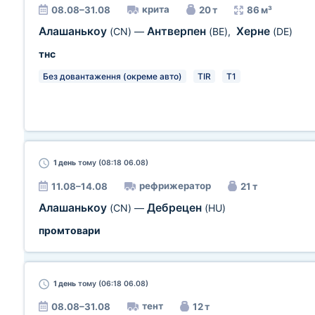
крита
08.08–31.08
20 т
86 м³
Алашанькоу
Антверпен
Херне
(CN)
—
(BE)
,
(DE)
тнс
Без довантаження (окреме авто)
TIR
T1
1 день
тому (08:18 06.08)
рефрижератор
11.08–14.08
21 т
Алашанькоу
Дебрецен
(CN)
—
(HU)
промтовари
1 день
тому (06:18 06.08)
тент
08.08–31.08
12 т