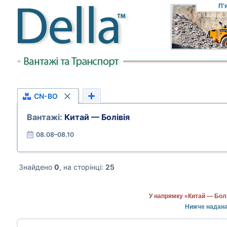
П'
CN-BO
Вантажі:
Китай — Болівія
08.08–08.10
Знайдено
0
, на сторінці:
25
У напрямку «Китай — Болі
Нижче надана 