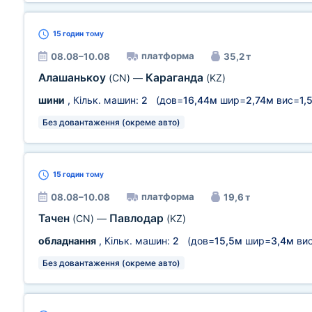
15 годин
тому
платформа
08.08–10.08
35,2 т
Алашанькоу
Караганда
(CN)
—
(KZ)
шини
, Кільк. машин:
2
(дов=
16,44м
шир=
2,74м
вис=
1,
Без довантаження (окреме авто)
15 годин
тому
платформа
08.08–10.08
19,6 т
Тачен
Павлодар
(CN)
—
(KZ)
обладнання
, Кільк. машин:
2
(дов=
15,5м
шир=
3,4м
ви
Без довантаження (окреме авто)