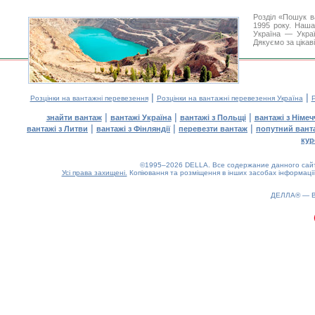
Розділ «Пошук в
1995 року. Наша
Україна — Украї
Дякуємо за цікав
|
|
Розцінки на вантажні перевезення
Розцінки на вантажні перевезення Україна
Р
|
|
|
знайти вантаж
вантажі Україна
вантажі з Польщі
вантажі з Німе
|
|
|
вантажі з Литви
вантажі з Фінляндії
перевезти вантаж
попутний вант
кур
©1995–2026 DELLA. Все содержание данного сайта
Усі права захищені.
Копіювання та розміщення в інших засобах інформації
ДЕЛЛА® —
0.21(aws2)
080826-01:47:00