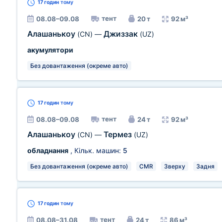
17 годин
тому
тент
08.08–09.08
20 т
92 м³
Алашанькоу
Джиззак
(CN)
—
(UZ)
акумулятори
Без довантаження (окреме авто)
17 годин
тому
тент
08.08–09.08
24 т
92 м³
Алашанькоу
Термез
(CN)
—
(UZ)
обладнання
, Кільк. машин:
5
Без довантаження (окреме авто)
CMR
Зверху
Задня
17 годин
тому
тент
08.08–31.08
24 т
86 м³