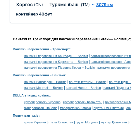
Хоргос
Туркменбаші
(CN)
—
(TM)
~
3079 км
контейнер 40фут
Вантажі та Транспорт для вантажні перевезення Китай — Болівія, с
Вантажні перевезення
– Транспорт:
|
вантажні перевезення Бангладеш – Болівія
вантажні перевезення В'єтн
|
вантажні перевезення Киргизстан – Болівія
вантажні перевезення Лаос
|
вантажні перевезення Південна Корея – Болівія
вантажні перевезення 
Вантажні перевезення –
Вантажі
:
|
|
вантажі Бангладеш – Болівія
вантажі В'єтнам – Болівія
вантажі Індія –
|
|
вантажі Монголія – Болівія
вантажі Непал – Болівія
вантажі Південна К
DELLA в інших країнах
:
|
|
грузоперевозки Украина
грузоперевозки Казахстан
грузоперевозки 
|
|
|
transportation Lithuania
transportation Estonia
відстані між містами
odl
Пошук вантажів
:
|
|
|
|
грузы Украина
грузы Казахстан
грузы Молдова
жүктер Қазақстан
m