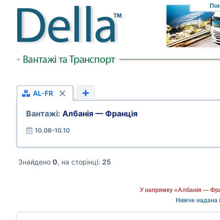
Пон
AL-FR
Вантажі:
Албанія — Франція
10.08–10.10
Знайдено
0
, на сторінці:
25
У напрямку «Албанія — Фра
Нижче надана і