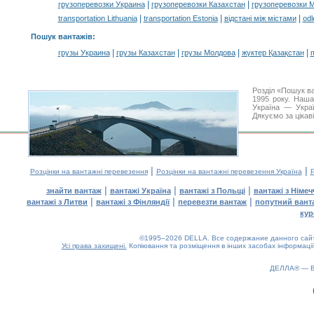
|
|
грузоперевозки Украина
грузоперевозки Казахстан
грузоперевозки 
|
|
|
transportation Lithuania
transportation Estonia
відстані між містами
odl
Пошук вантажів
:
|
|
|
|
грузы Украина
грузы Казахстан
грузы Молдова
жүктер Қазақстан
m
Розділ «Пошук в
1995 року. Наша
Україна — Украї
Дякуємо за цікав
|
|
Розцінки на вантажні перевезення
Розцінки на вантажні перевезення Україна
Р
|
|
|
знайти вантаж
вантажі Україна
вантажі з Польщі
вантажі з Німе
|
|
|
вантажі з Литви
вантажі з Фінляндії
перевезти вантаж
попутний вант
кур
©1995–2026 DELLA. Все содержание данного сайта
Усі права захищені.
Копіювання та розміщення в інших засобах інформації
ДЕЛЛА® —
0.17(aws2)
100826-19:57:34