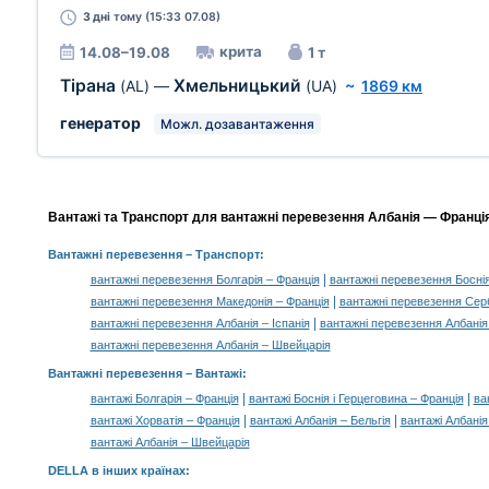
3 дні
тому (15:33 07.08)
крита
14.08–19.08
1 т
Тірана
Хмельницький
(AL)
—
(UA)
~
1869 км
генератор
Можл. дозавантаження
Вантажі та Транспорт для вантажні перевезення Албанія — Франція
Вантажні перевезення
– Транспорт:
|
вантажні перевезення Болгарія – Франція
вантажні перевезення Боснія
|
вантажні перевезення Македонія – Франція
вантажні перевезення Серб
|
вантажні перевезення Албанія – Іспанія
вантажні перевезення Албанія 
вантажні перевезення Албанія – Швейцарія
Вантажні перевезення –
Вантажі
:
|
|
вантажі Болгарія – Франція
вантажі Боснія і Герцеговина – Франція
ва
|
|
вантажі Хорватія – Франція
вантажі Албанія – Бельгія
вантажі Албанія 
вантажі Албанія – Швейцарія
DELLA в інших країнах
: