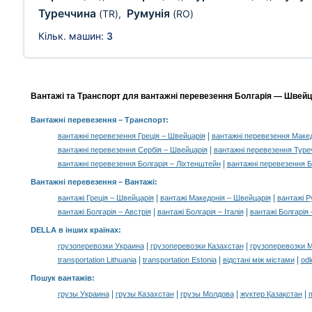
Туреччина
Румунія
(TR)
,
(RO)
Кільк. машин:
3
Вантажі та Транспорт для вантажні перевезення Болгарія — Швейца
Вантажні перевезення
– Транспорт:
|
вантажні перевезення Греція – Швейцарія
вантажні перевезення Макед
|
вантажні перевезення Сербія – Швейцарія
вантажні перевезення Туре
|
вантажні перевезення Болгарія – Ліхтенштейн
вантажні перевезення Б
Вантажні перевезення –
Вантажі
:
|
|
вантажі Греція – Швейцарія
вантажі Македонія – Швейцарія
вантажі Р
|
|
вантажі Болгарія – Австрія
вантажі Болгарія – Італія
вантажі Болгарія
DELLA в інших країнах
:
|
|
грузоперевозки Украина
грузоперевозки Казахстан
грузоперевозки 
|
|
|
transportation Lithuania
transportation Estonia
відстані між містами
odl
Пошук вантажів
:
|
|
|
|
грузы Украина
грузы Казахстан
грузы Молдова
жүктер Қазақстан
m