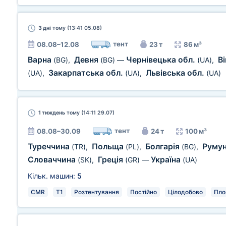
3 дні
тому (13:41 05.08)
тент
08.08–12.08
23 т
86 м³
Варна
Девня
Чернівецька обл.
В
(BG)
,
(BG)
—
(UA)
,
Закарпатська обл.
Львівська обл.
(UA)
,
(UA)
,
(UA)
1 тиждень
тому (14:11 29.07)
тент
08.08–30.09
24 т
100 м³
Туреччина
Польща
Болгарія
Руму
(TR)
,
(PL)
,
(BG)
,
Словаччина
Греція
Україна
(SK)
,
(GR)
—
(UA)
Кільк. машин:
5
CMR
T1
Розтентування
Постійно
Цілодобово
Пло