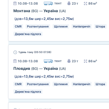
тент
10.08–13.08
23 т
86 м³
Монтана
Україна
(BG)
—
(UA)
(дов=
13,6м
шир=
2,45м
вис=
2,75м
)
CMR
Розтентування
Щотижня
Напівпричіп
Штора
Дерев'яна підлога
1 день
тому (05:50 07.08)
тент
10.08–13.08
23 т
86 м³
Пловдив
Україна
(BG)
—
(UA)
(дов=
13,6м
шир=
2,45м
вис=
2,75м
)
CMR
Розтентування
Щотижня
Напівпричіп
Штора
Дерев'яна підлога