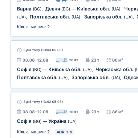
Варна
Девня
Київська обл.
Черк
(BG)
,
(BG)
—
(UA)
,
Полтавська обл.
Запорізька обл.
(UA)
,
(UA)
,
(UA)
,
Кільк. машин:
2
3 дні
тому (13:43 05.08)
тент
08.08–12.08
23 т
86 м³
Софія
Київська обл.
Черкаська обл.
(BG)
—
(UA)
,
(
Полтавська обл.
Запорізька обл.
Одесь
(UA)
,
(UA)
,
3 дні
тому (13:42 05.08)
тент
08.08–12.08
23 т
86 м³
Софія
Україна
(BG)
—
(UA)
Кільк. машин:
2
ADR: 1-9