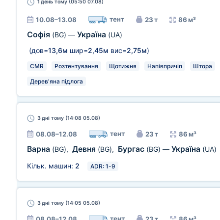
1 день
тому (05:50 07.08)
тент
10.08–13.08
23 т
86 м³
Софія
Україна
(BG)
—
(UA)
(дов=
13,6м
шир=
2,45м
вис=
2,75м
)
CMR
Розтентування
Щотижня
Напівпричіп
Штора
Дерев'яна підлога
3 дні
тому (14:08 05.08)
тент
08.08–12.08
23 т
86 м³
Варна
Девня
Бургас
Україна
(BG)
,
(BG)
,
(BG)
—
(UA)
Кільк. машин:
2
ADR: 1-9
3 дні
тому (14:05 05.08)
тент
08.08–12.08
23 т
86 м³