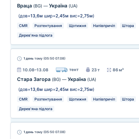
Враца
Україна
(BG)
—
(UA)
(дов=
13,6м
шир=
2,45м
вис=
2,75м
)
CMR
Розтентування
Щотижня
Напівпричіп
Штора
Дерев'яна підлога
1 день
тому (05:50 07.08)
тент
10.08–13.08
23 т
86 м³
Стара Загора
Україна
(BG)
—
(UA)
(дов=
13,6м
шир=
2,45м
вис=
2,75м
)
CMR
Розтентування
Щотижня
Напівпричіп
Штора
Дерев'яна підлога
1 день
тому (05:50 07.08)