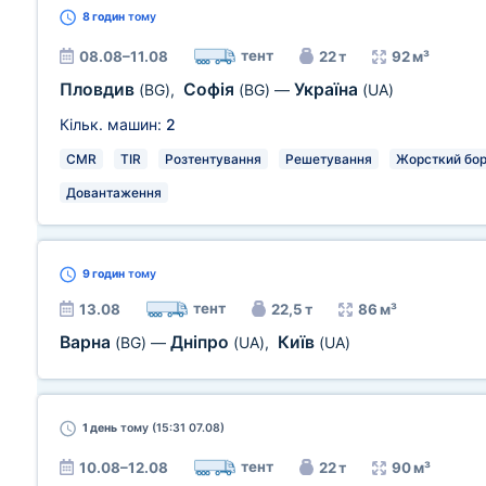
8 годин
тому
тент
08.08–11.08
22 т
92 м³
Пловдив
Софія
Україна
(BG)
,
(BG)
—
(UA)
Кільк. машин:
2
CMR
TIR
Розтентування
Решетування
Жорсткий бо
Довантаження
9 годин
тому
тент
13.08
22,5 т
86 м³
Варна
Дніпро
Київ
(BG)
—
(UA)
,
(UA)
1 день
тому (15:31 07.08)
тент
10.08–12.08
22 т
90 м³