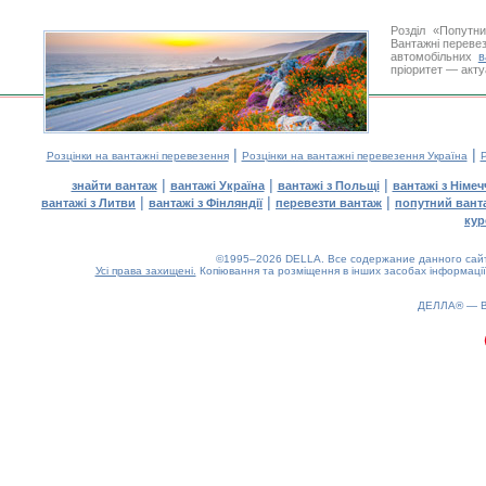
Розділ «Попутн
Вантажні перевез
автомобільних
в
пріоритет — акту
|
|
Розцінки на вантажні перевезення
Розцінки на вантажні перевезення Україна
Р
|
|
|
знайти вантаж
вантажі Україна
вантажі з Польщі
вантажі з Німе
|
|
|
вантажі з Литви
вантажі з Фінляндії
перевезти вантаж
попутний вант
кур
©1995–2026 DELLA. Все содержание данного сайта
Усі права захищені.
Копіювання та розміщення в інших засобах інформації
ДЕЛЛА® —
0.16(aws3)
080826-18:56:54