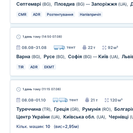
Септемврі
Пловдив
Запоріжжя
(BG)
,
(BG)
—
(UA)
,
CMR
ADR
Розтентування
Напівпричіп
1 день
тому (14:50 07.08)
тент
08.08–31.08
22 т
92 м³
Варна
Русе
Софія
Київ
Льві
(BG)
,
(BG)
,
(BG)
—
(UA)
,
TIR
ADR
EKMT
1 день
тому (11:15 07.08)
тент
08.08–01.10
21 т
120 м³
Туреччина
Греція
Румунія
Болгарі
(TR)
,
(GR)
,
(RO)
,
Центр України
Київська обл.
Чернівці
(UA)
,
(UA)
,
(
Кільк. машин:
10
(вис=
2,95м
)