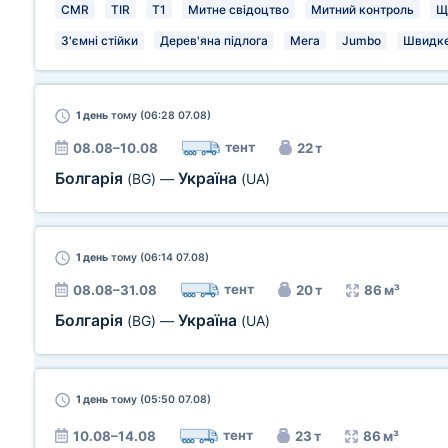
CMR
TIR
T1
Митне свідоцтво
Митний контроль
Щ
З'ємні стійки
Дерев'яна підлога
Мега
Jumbo
Швидке
1 день
тому (06:28 07.08)
тент
08.08–10.08
22 т
Болгарія
Україна
(BG)
—
(UA)
1 день
тому (06:14 07.08)
тент
08.08–31.08
20 т
86 м³
Болгарія
Україна
(BG)
—
(UA)
1 день
тому (05:50 07.08)
тент
10.08–14.08
23 т
86 м³