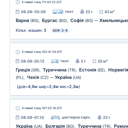
2 тижні
тому (11:34 22.07)
тент
08.08–30.09
22 т
82 м³
Варна
Бургас
Софія
Хмельниць
(BG)
,
(BG)
,
(BG)
—
Кільк. машин:
3
ADR: 3-9
2 тижні
тому (02:41 20.07)
тент
08.08–20.12
2 т
25 м³
Греція
Туреччина
Естонія
Норвегі
(GR)
,
(TR)
,
(EE)
,
Чехія
Україна
(PL)
,
(CZ)
—
(UA)
(дов=
4,9м
шир=
2,4м
вис=
2,3м
)
3 тижні
тому (07:20 16.07)
цистерна харч.
08.08–01.10
23 т
Україна
Болгарія
Туреччина
Румун
(UA)
,
(BG)
,
(TR)
,