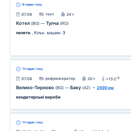
9 годин
тому
тент
07.08
24 т
Котел
Тулча
(BG)
—
(RO)
пелети
, Кільк. машин:
3
11 годин
тому
0
рефрижератор
07.08
20 т
+15 C
Велико-Тирново
Баку
(BG)
—
(AZ)
~
2690 км
кондитерські вироби
11 годин
тому