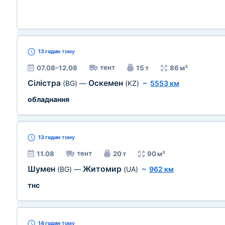
13 годин
тому
тент
07.08–12.08
15 т
86 м³
Сілістра
Оскемен
(BG)
—
(KZ)
~
5553 км
обладнання
13 годин
тому
тент
11.08
20 т
90 м³
Шумен
Житомир
(BG)
—
(UA)
~
962 км
тнс
14 годин
тому