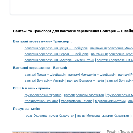
Вантажі та Транспорт для вантажні перевезення Болгарія — Швейца
Вантажні перевезення
– Транспорт:
|
вантажні перевезення Греція – Швейцарія
вантажні перевезення Макед
|
вантажні перевезення Сербія – Швейцарія
вантажні перевезення Туре
|
вантажні перевезення Болгарія – Ліхтенштейн
вантажні перевезення Б
Вантажні перевезення –
Вантажі
:
|
|
вантажі Греція – Швейцарія
вантажі Македонія – Швейцарія
вантажі Р
|
|
вантажі Болгарія – Австрія
вантажі Болгарія – Італія
вантажі Болгарія
DELLA в інших країнах
:
|
|
грузоперевозки Украина
грузоперевозки Казахстан
грузоперевозки 
|
|
|
transportation Lithuania
transportation Estonia
відстані між містами
odl
Пошук вантажів
:
|
|
|
|
грузы Украина
грузы Казахстан
грузы Молдова
жүктер Қазақстан
m
Розділ «Пошук в