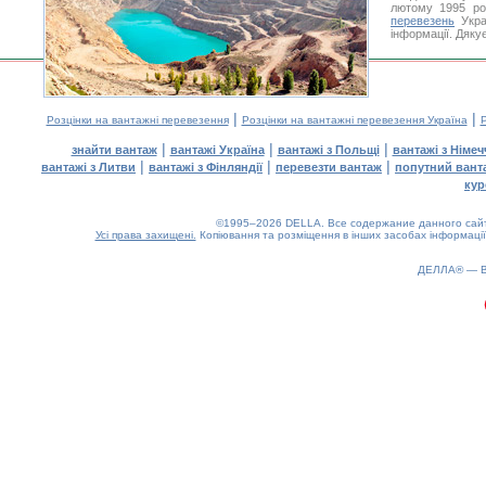
лютому 1995 ро
перевезень
Укра
інформації. Дяку
|
|
Розцінки на вантажні перевезення
Розцінки на вантажні перевезення Україна
Р
|
|
|
знайти вантаж
вантажі Україна
вантажі з Польщі
вантажі з Німе
|
|
|
вантажі з Литви
вантажі з Фінляндії
перевезти вантаж
попутний вант
кур
©1995–2026 DELLA. Все содержание данного сайта
Усі права захищені.
Копіювання та розміщення в інших засобах інформації
ДЕЛЛА® —
0.2(aws2)
070826-05:48:00