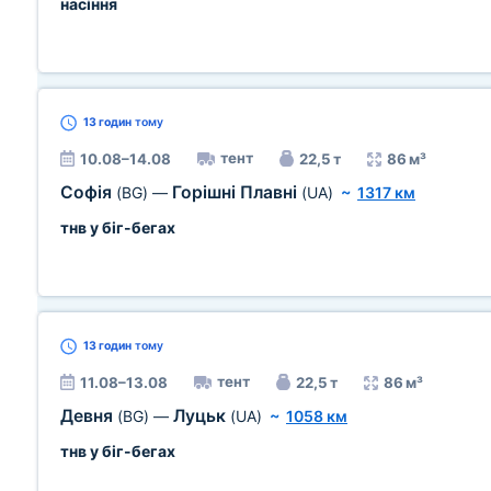
насіння
13 годин
тому
тент
10.08–14.08
22,5 т
86 м³
Софія
Горішні Плавні
(BG)
—
(UA)
~
1317 км
тнв у біг-бегах
13 годин
тому
тент
11.08–13.08
22,5 т
86 м³
Девня
Луцьк
(BG)
—
(UA)
~
1058 км
тнв у біг-бегах