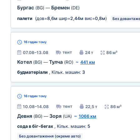
Бургас
Бремен
(BG)
—
(DE)
палети
(дов=
8,6м
шир=
2,44м
вис=
0,8м
)
Без довантаже
16 годин
тому
тент
07.08–13.08
24 т
86 м³
Котел
Тулча
(BG)
—
(RO)
~
441 км
будматеріали
, Кільк. машин:
3
16 годин
тому
тент
10.08–14.08
22,5 т
86 м³
Девня
Зоря
(BG)
—
(UA)
~
1066 км
сода в біг-бегах
, Кільк. машин:
5
Без довантаження (окреме авто)