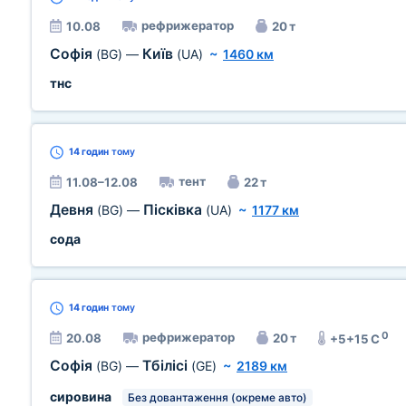
рефрижератор
10.08
20 т
Софія
Київ
(BG)
—
(UA)
~
1460 км
тнс
14 годин
тому
тент
11.08–12.08
22 т
Девня
Пісківка
(BG)
—
(UA)
~
1177 км
сода
14 годин
тому
0
рефрижератор
20.08
20 т
+5+15 C
Софія
Тбілісі
(BG)
—
(GE)
~
2189 км
сировина
Без довантаження (окреме авто)