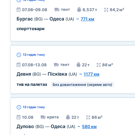
тент
07.08–09.08
6,537 т
94,2 м³
Бургас
Одеса
(BG)
—
(UA)
~
771 км
спорттовари
13 годин
тому
тент
07.08–13.08
22 т
86 м³
Девня
Пісківка
(BG)
—
(UA)
~
1177 км
тнв на палетах
Без довантаження (окреме авто)
13 годин
тому
крита
10.08
22 т
86 м³
Дулово
Одеса
(BG)
—
(UA)
~
580 км