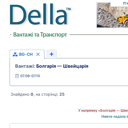
П'
BG-CH
Вантажі:
Болгарія — Швейцарія
07.08–07.10
Знайдено
0
, на сторінці:
25
У напрямку «Болгарія — Швей
Нижче надана і