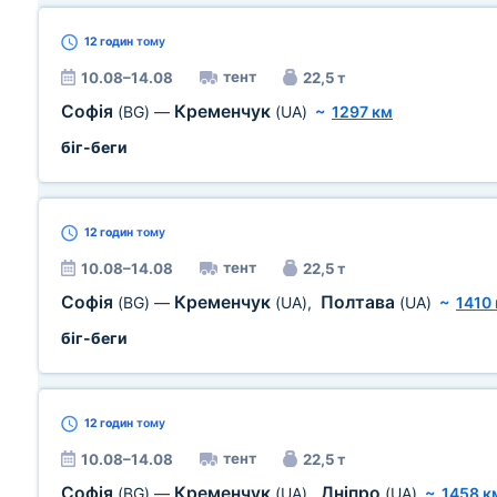
12 годин
тому
тент
10.08–14.08
22,5 т
Софія
Кременчук
(BG)
—
(UA)
~
1297 км
біг-беги
12 годин
тому
тент
10.08–14.08
22,5 т
Софія
Кременчук
Полтава
(BG)
—
(UA)
,
(UA)
~
1410
біг-беги
12 годин
тому
тент
10.08–14.08
22,5 т
Софія
Кременчук
Дніпро
(BG)
—
(UA)
,
(UA)
~
1458 к