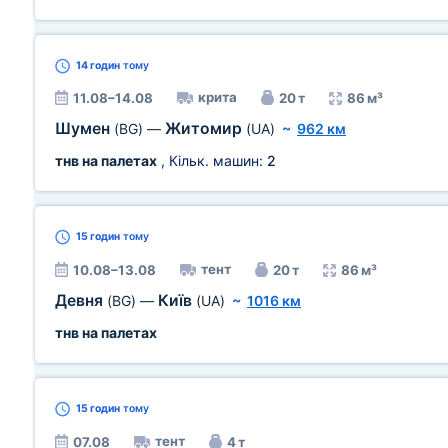
14 годин
тому
крита
11.08–14.08
20 т
86 м³
Шумен
Житомир
(BG)
—
(UA)
~
962 км
тнв на палетах
, Кільк. машин:
2
15 годин
тому
тент
10.08–13.08
20 т
86 м³
Девня
Київ
(BG)
—
(UA)
~
1016 км
тнв на палетах
15 годин
тому
тент
07.08
4 т