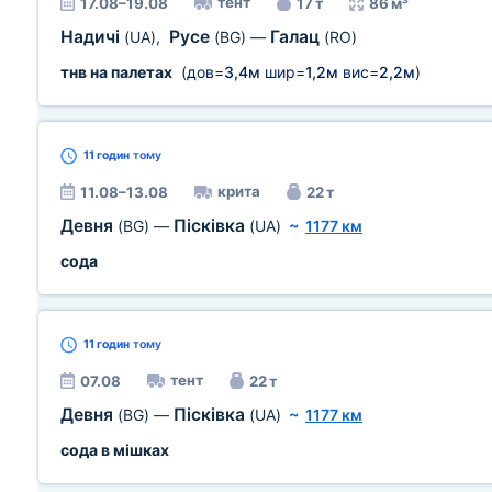
тент
17.08–19.08
17 т
86 м³
Надичі
Русе
Галац
(UA)
,
(BG)
—
(RO)
тнв на палетах
(дов=
3,4м
шир=
1,2м
вис=
2,2м
)
11 годин
тому
крита
11.08–13.08
22 т
Девня
Пісківка
(BG)
—
(UA)
~
1177 км
сода
11 годин
тому
тент
07.08
22 т
Девня
Пісківка
(BG)
—
(UA)
~
1177 км
сода в мішках