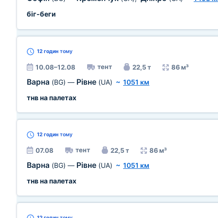
біг-беги
12 годин
тому
тент
10.08–12.08
22,5 т
86 м³
Варна
Рівне
(BG)
—
(UA)
~
1051 км
тнв на палетах
12 годин
тому
тент
07.08
22,5 т
86 м³
Варна
Рівне
(BG)
—
(UA)
~
1051 км
тнв на палетах
12 годин
тому