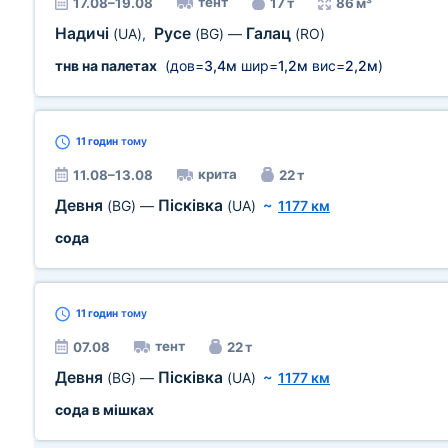
тент
17.08–19.08
17 т
86 м³
Надичі
Русе
Галац
(UA)
,
(BG)
—
(RO)
тнв на палетах
(дов=
3,4м
шир=
1,2м
вис=
2,2м
)
11 годин
тому
крита
11.08–13.08
22 т
Девня
Пісківка
(BG)
—
(UA)
~
1177 км
сода
11 годин
тому
тент
07.08
22 т
Девня
Пісківка
(BG)
—
(UA)
~
1177 км
сода в мішках