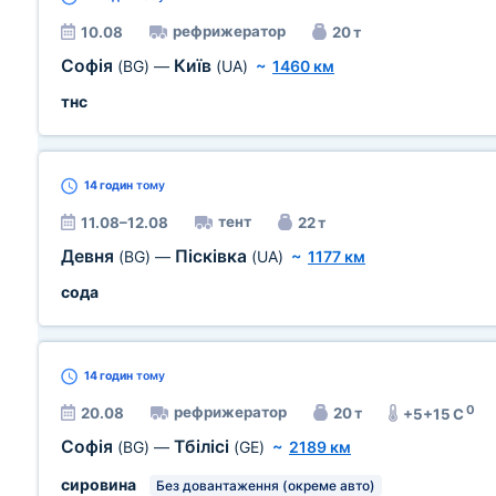
рефрижератор
10.08
20 т
Софія
Київ
(BG)
—
(UA)
~
1460 км
тнс
14 годин
тому
тент
11.08–12.08
22 т
Девня
Пісківка
(BG)
—
(UA)
~
1177 км
сода
14 годин
тому
0
рефрижератор
20.08
20 т
+5+15 C
Софія
Тбілісі
(BG)
—
(GE)
~
2189 км
сировина
Без довантаження (окреме авто)