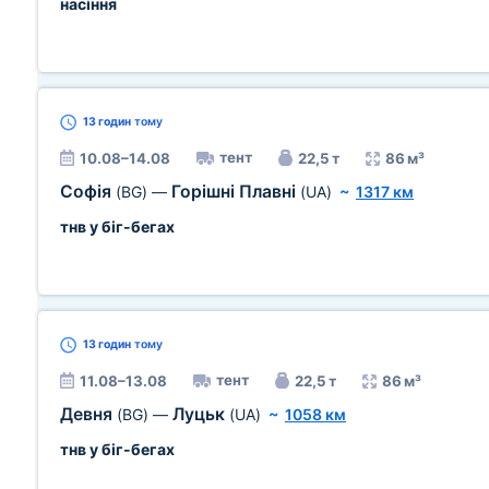
насіння
13 годин
тому
тент
10.08–14.08
22,5 т
86 м³
Софія
Горішні Плавні
(BG)
—
(UA)
~
1317 км
тнв у біг-бегах
13 годин
тому
тент
11.08–13.08
22,5 т
86 м³
Девня
Луцьк
(BG)
—
(UA)
~
1058 км
тнв у біг-бегах