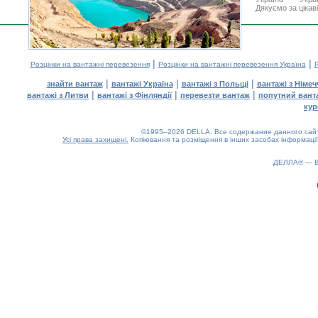
Дякуємо за цікав
|
|
Розцінки на вантажні перевезення
Розцінки на вантажні перевезення Україна
Р
|
|
|
знайти вантаж
вантажі Україна
вантажі з Польщі
вантажі з Німе
|
|
|
вантажі з Литви
вантажі з Фінляндії
перевезти вантаж
попутний вант
кур
©1995–2026 DELLA. Все содержание данного сайта
Усі права захищені.
Копіювання та розміщення в інших засобах інформації
ДЕЛЛА® —
0.25(aws4)
070826-05:51:01