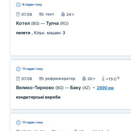
9 годин
тому
тент
07.08
24 т
Котел
Тулча
(BG)
—
(RO)
пелети
, Кільк. машин:
3
11 годин
тому
0
рефрижератор
07.08
20 т
+15 C
Велико-Тирново
Баку
(BG)
—
(AZ)
~
2690 км
кондитерські вироби
11 годин
тому