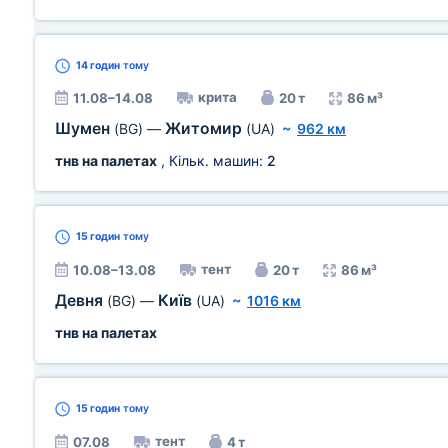
14 годин
тому
крита
11.08–14.08
20 т
86 м³
Шумен
Житомир
(BG)
—
(UA)
~
962 км
тнв на палетах
, Кільк. машин:
2
15 годин
тому
тент
10.08–13.08
20 т
86 м³
Девня
Київ
(BG)
—
(UA)
~
1016 км
тнв на палетах
15 годин
тому
тент
07.08
4 т