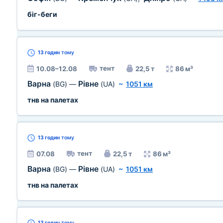
біг-беги
13 годин
тому
тент
10.08–12.08
22,5 т
86 м³
Варна
Рівне
(BG)
—
(UA)
~
1051 км
тнв на палетах
13 годин
тому
тент
07.08
22,5 т
86 м³
Варна
Рівне
(BG)
—
(UA)
~
1051 км
тнв на палетах
13 годин
тому