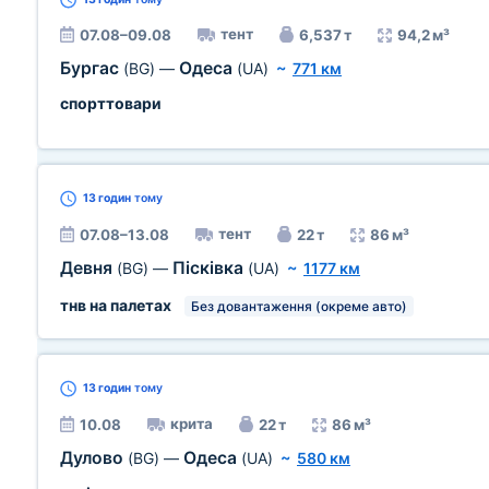
тент
07.08–09.08
6,537 т
94,2 м³
Бургас
Одеса
(BG)
—
(UA)
~
771 км
спорттовари
13 годин
тому
тент
07.08–13.08
22 т
86 м³
Девня
Пісківка
(BG)
—
(UA)
~
1177 км
тнв на палетах
Без довантаження (окреме авто)
13 годин
тому
крита
10.08
22 т
86 м³
Дулово
Одеса
(BG)
—
(UA)
~
580 км