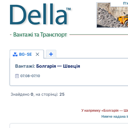
П'
BG-SE
Вантажі:
Болгарія — Швеція
07.08–07.10
Знайдено
0
, на сторінці:
25
У напрямку «Болгарія — Шв
Нижче надана і