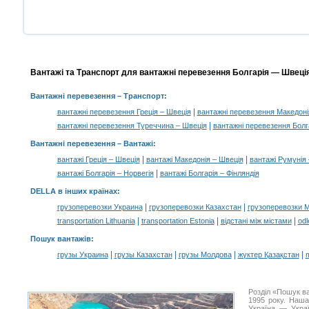
Вантажі та Транспорт для вантажні перевезення Болгарія — Швеція
Вантажні перевезення
– Транспорт:
|
вантажні перевезення Греція – Швеція
вантажні перевезення Македоні
|
вантажні перевезення Туреччина – Швеція
вантажні перевезення Болга
Вантажні перевезення –
Вантажі
:
|
|
вантажі Греція – Швеція
вантажі Македонія – Швеція
вантажі Румунія
|
вантажі Болгарія – Норвегія
вантажі Болгарія – Фінляндія
DELLA в інших країнах
:
|
|
грузоперевозки Украина
грузоперевозки Казахстан
грузоперевозки 
|
|
|
transportation Lithuania
transportation Estonia
відстані між містами
odl
Пошук вантажів
:
|
|
|
|
грузы Украина
грузы Казахстан
грузы Молдова
жүктер Қазақстан
m
Розділ «Пошук в
1995 року. Наша
Україна — Украї