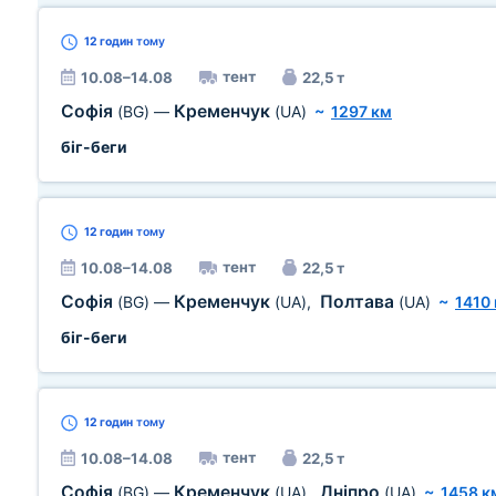
12 годин
тому
тент
10.08–14.08
22,5 т
Софія
Кременчук
(BG)
—
(UA)
~
1297 км
біг-беги
12 годин
тому
тент
10.08–14.08
22,5 т
Софія
Кременчук
Полтава
(BG)
—
(UA)
,
(UA)
~
1410
біг-беги
12 годин
тому
тент
10.08–14.08
22,5 т
Софія
Кременчук
Дніпро
(BG)
—
(UA)
,
(UA)
~
1458 к