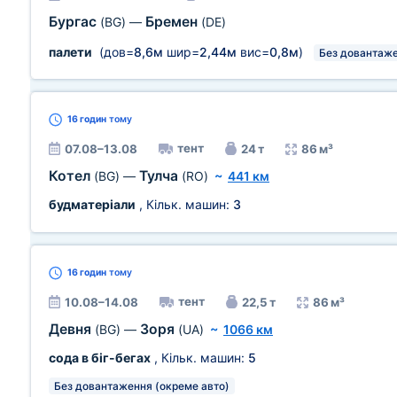
Бургас
Бремен
(BG)
—
(DE)
палети
(дов=
8,6м
шир=
2,44м
вис=
0,8м
)
Без довантаже
16 годин
тому
тент
07.08–13.08
24 т
86 м³
Котел
Тулча
(BG)
—
(RO)
~
441 км
будматеріали
, Кільк. машин:
3
16 годин
тому
тент
10.08–14.08
22,5 т
86 м³
Девня
Зоря
(BG)
—
(UA)
~
1066 км
сода в біг-бегах
, Кільк. машин:
5
Без довантаження (окреме авто)