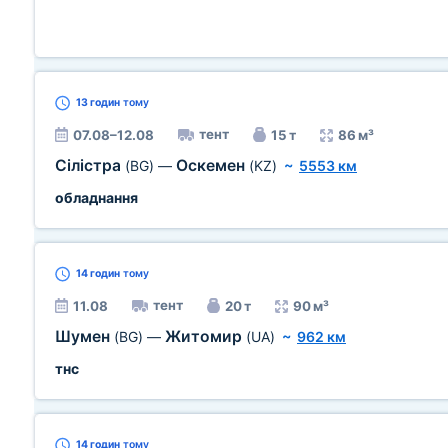
13 годин
тому
тент
07.08–12.08
15 т
86 м³
Сілістра
Оскемен
(BG)
—
(KZ)
~
5553 км
обладнання
14 годин
тому
тент
11.08
20 т
90 м³
Шумен
Житомир
(BG)
—
(UA)
~
962 км
тнс
14 годин
тому