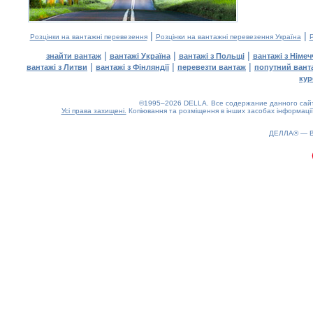
|
|
Розцінки на вантажні перевезення
Розцінки на вантажні перевезення Україна
Р
|
|
|
знайти вантаж
вантажі Україна
вантажі з Польщі
вантажі з Німе
|
|
|
вантажі з Литви
вантажі з Фінляндії
перевезти вантаж
попутний вант
кур
©1995–2026 DELLA. Все содержание данного сайта
Усі права захищені.
Копіювання та розміщення в інших засобах інформації
ДЕЛЛА® —
0.17(aws2)
060826-14:21:32