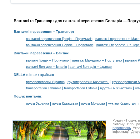
Вантажі та Транспорт для вантажні перевезення Болгарія — Португа
Вантажні перевезення
– Транспорт:
|
вантажні перевезення Греція – Португалія
вантажні перевезення Макед
|
вантажні перевезення Сербія – Португалія
вантажні перевезення Туре
Вантажні перевезення –
Вантажі
:
|
|
вантажі Греція – Португалія
вантажі Македонія – Португалія
вантажі Р
|
вантажі Болгарія – Іспанія
вантажі Болгарія – Франція
DELLA в інших країнах
:
|
|
грузоперевозки Украина
грузоперевозки Казахстан
грузоперевозки 
|
|
|
transportation Lithuania
transportation Estonia
відстані між містами
odl
Пошук вантажів
:
|
|
|
|
грузы Украина
грузы Казахстан
грузы Молдова
жүктер Қазақстан
m
Розділ «Пошук в
лютому 1995 ро
перевезень
Укра
інформації. Дяку