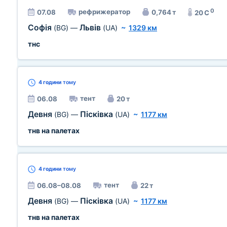
0
рефрижератор
07.08
0,764 т
20 C
Софія
Львів
(BG)
—
(UA)
~
1329 км
тнс
4 години
тому
тент
06.08
20 т
Девня
Пісківка
(BG)
—
(UA)
~
1177 км
тнв на палетах
4 години
тому
тент
06.08–08.08
22 т
Девня
Пісківка
(BG)
—
(UA)
~
1177 км
тнв на палетах