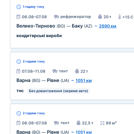
1 годину
тому
рефрижератор
06.08–07.08
20 т
+15 C
Велико-Тирново
Баку
(BG)
—
(AZ)
~
2690 км
кондитерські вироби
2 години
тому
тент
07.08–11.08
22 т
Варна
Рівне
(BG)
—
(UA)
~
1051 км
тнс
Без довантаження (окреме авто)
2 години
тому
тент
06.08–07.08
22,5 т
86 м³
Варна
Рівне
(BG)
—
(UA)
~
1051 км