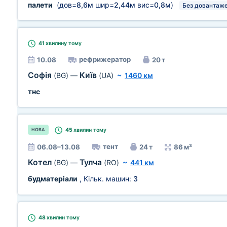
палети
(дов=
8,6м
шир=
2,44м
вис=
0,8м
)
Без довантаже
41 хвилину
тому
рефрижератор
10.08
20 т
Софія
Київ
(BG)
—
(UA)
~
1460 км
тнс
45 хвилин
тому
НОВА
тент
06.08–13.08
24 т
86 м³
Котел
Тулча
(BG)
—
(RO)
~
441 км
будматеріали
, Кільк. машин:
3
48 хвилин
тому