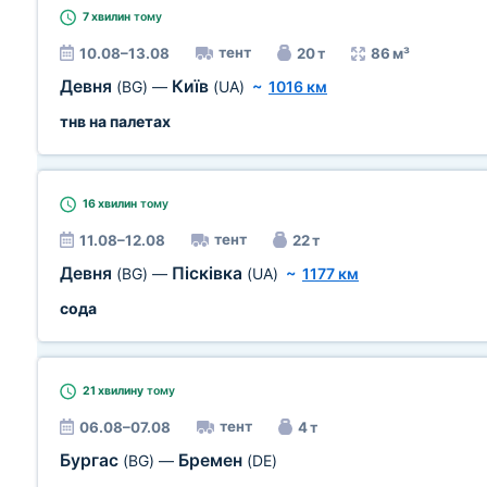
7 хвилин
тому
тент
10.08–13.08
20 т
86 м³
Девня
Київ
(BG)
—
(UA)
~
1016 км
тнв на палетах
16 хвилин
тому
тент
11.08–12.08
22 т
Девня
Пісківка
(BG)
—
(UA)
~
1177 км
сода
21 хвилину
тому
тент
06.08–07.08
4 т
Бургас
Бремен
(BG)
—
(DE)