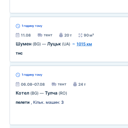
1 годину
тому
тент
11.08
20 т
90 м³
Шумен
Луцьк
(BG)
—
(UA)
~
1015 км
тнс
1 годину
тому
тент
06.08–07.08
24 т
Котел
Тулча
(BG)
—
(RO)
пелети
, Кільк. машин:
3