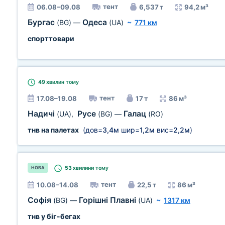
тент
06.08–09.08
6,537 т
94,2 м³
Бургас
Одеса
(BG)
—
(UA)
~
771 км
спорттовари
49 хвилин
тому
тент
17.08–19.08
17 т
86 м³
Надичі
Русе
Галац
(UA)
,
(BG)
—
(RO)
тнв на палетах
(дов=
3,4м
шир=
1,2м
вис=
2,2м
)
53 хвилини
тому
НОВА
тент
10.08–14.08
22,5 т
86 м³
Софія
Горішні Плавні
(BG)
—
(UA)
~
1317 км
тнв у біг-бегах