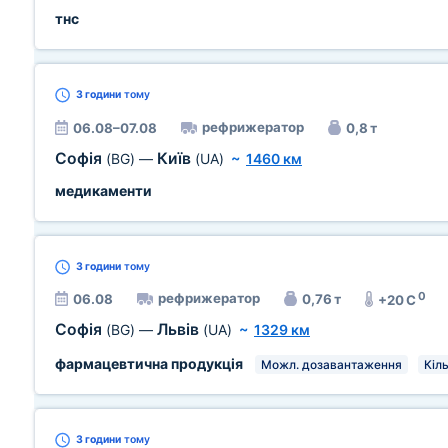
тнс
3 години
тому
рефрижератор
06.08–07.08
0,8 т
Софія
Київ
(BG)
—
(UA)
~
1460 км
медикаменти
3 години
тому
0
рефрижератор
06.08
0,76 т
+20 C
Софія
Львів
(BG)
—
(UA)
~
1329 км
фармацевтична продукція
Можл. дозавантаження
Кіль
3 години
тому