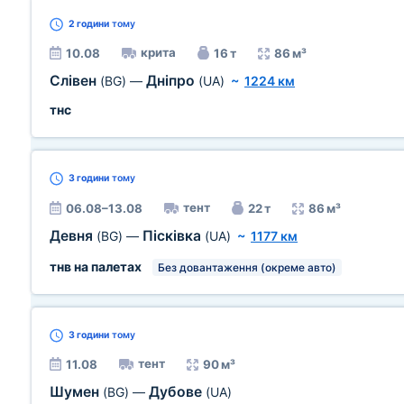
2 години
тому
крита
10.08
16 т
86 м³
Слівен
Дніпро
(BG)
—
(UA)
~
1224 км
тнс
3 години
тому
тент
06.08–13.08
22 т
86 м³
Девня
Пісківка
(BG)
—
(UA)
~
1177 км
тнв на палетах
Без довантаження (окреме авто)
3 години
тому
тент
11.08
90 м³
Шумен
Дубове
(BG)
—
(UA)