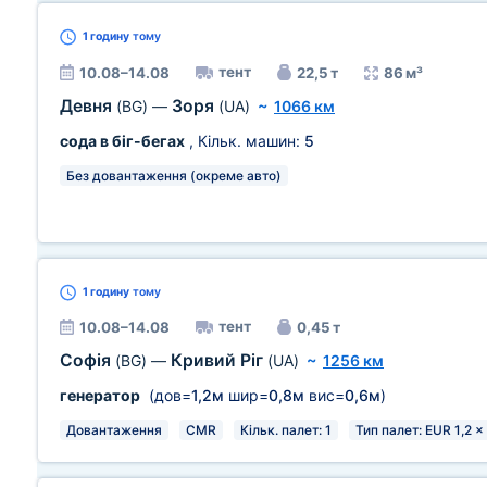
1 годину
тому
тент
10.08–14.08
22,5 т
86 м³
Девня
Зоря
(BG)
—
(UA)
~
1066 км
сода в біг-бегах
, Кільк. машин:
5
Без довантаження (окреме авто)
1 годину
тому
тент
10.08–14.08
0,45 т
Софія
Кривий Ріг
(BG)
—
(UA)
~
1256 км
генератор
(дов=
1,2м
шир=
0,8м
вис=
0,6м
)
Довантаження
CMR
Кільк. палет: 1
Тип палет: EUR 1,2 x