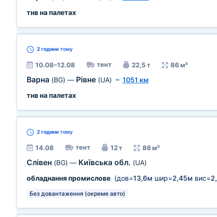
тнв на палетах
2 години
тому
тент
10.08–12.08
22,5 т
86 м³
Варна
Рівне
(BG)
—
(UA)
~
1051 км
тнв на палетах
2 години
тому
тент
14.08
12 т
86 м³
Слівен
Київська обл.
(BG)
—
(UA)
обладнання промислове
(дов=
13,6м
шир=
2,45м
вис=
2
Без довантаження (окреме авто)