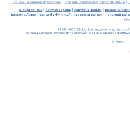
|
|
Розцінки на вантажні перевезення
Розцінки на вантажні перевезення Україна
Р
|
|
|
знайти вантаж
вантажі Україна
вантажі з Польщі
вантажі з Німе
|
|
|
вантажі з Литви
вантажі з Фінляндії
перевезти вантаж
попутний вант
кур
©1995–2026 DELLA. Все содержание данного сайта
Усі права захищені.
Копіювання та розміщення в інших засобах інформації
ДЕЛЛА® —
0.14(aws4)
090826-19:01:49