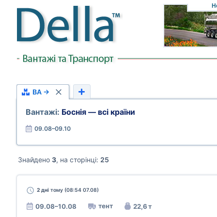
Н
BA →
Вантажі:
Боснія — всі країни
09.08–09.10
Знайдено
3
, на сторінці:
25
2 дні
тому (08:54 07.08)
тент
09.08–10.08
22,6 т