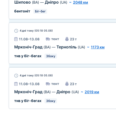
Шипово
Дніпро
(BA)
—
(UA)
~
2048 км
бентоніт
Біг-бег
4 дні
тому (05:18 05.08)
тент
11.08–13.08
23 т
Мрконіч-Град
Тернопіль
(BA)
—
(UA)
~
1173 км
тнв у біг-бегах
Збоку
4 дні
тому (05:18 05.08)
тент
11.08–13.08
23 т
Мрконіч-Град
Дніпро
(BA)
—
(UA)
~
2019 км
тнв у біг-бегах
Збоку