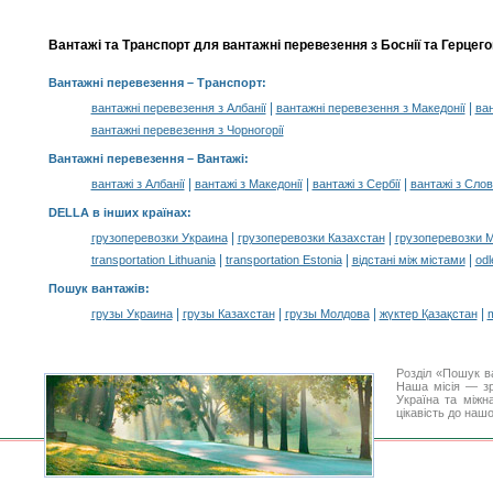
Вантажі та Транспорт для вантажні перевезення з Боснії та Герцего
Вантажні перевезення
– Транспорт:
|
|
вантажні перевезення з Албанії
вантажні перевезення з Македонії
ван
вантажні перевезення з Чорногорії
Вантажні перевезення –
Вантажі
:
|
|
|
вантажі з Албанії
вантажі з Македонії
вантажі з Сербії
вантажі з Слов
DELLA в інших країнах
:
|
|
грузоперевозки Украина
грузоперевозки Казахстан
грузоперевозки 
|
|
|
transportation Lithuania
transportation Estonia
відстані між містами
odl
Пошук вантажів
:
|
|
|
|
грузы Украина
грузы Казахстан
грузы Молдова
жүктер Қазақстан
m
Розділ «Пошук в
Наша місія — зр
Україна та міжн
цікавість до наш