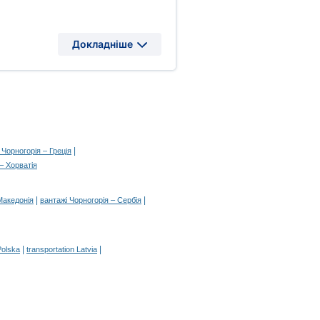
Докладніше
|
Чорногорія – Греція
– Хорватія
|
|
Македонія
вантажі Чорногорія – Сербія
|
|
Polska
transportation Latvia