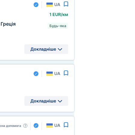
UA
1 EUR/км
Греція
Будь-яка
Докладніше
UA
Докладніше
UA
рна допомога