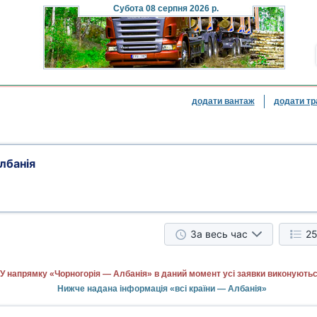
Субота
08 серпня 2026 р.
додати вантаж
додати тр
лбанія
За весь час
25
У напрямку «Чорногорія — Албанія» в даний момент усі заявки виконуютьс
Нижче надана інформація «всі країни — Албанія»