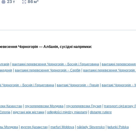
23 т
86 м³
ревезення Чорногорія — Албанія, сусідні напрямки:
|
|
лгарія
вантажні перевезення Чорногорія – Боснія і Герцеговина
вантажні перевезення 
|
|
акедонія
вантажні перевезення Чорногорія – Сербія
вантажні перевезення Чорногорія 
|
|
і Чорногорія – Боснія і Герцеговина
вантажі Чорногорія – Греція
вантажі Чорногорія – 
|
|
|
озки Казахстан
грузоперевозки Молдова
грузоперевозки Грузия
transport ciężarowy 
|
|
|
 Estonia
відстані між містами
odległości między miastami
distanţe rutiere
|
|
|
|
зы Молдова
жүктер Қазақстан
marfuri Moldova
náklady Slovensko
ładunki Polska