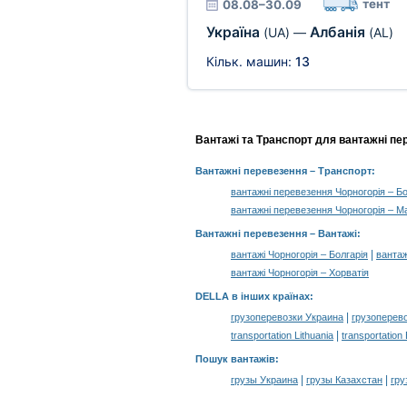
тент
08.08–30.09
Україна
Албанія
(UA)
—
(AL)
Кільк. машин:
13
Вантажі та Транспорт для вантажні пе
Вантажні перевезення
– Транспорт:
вантажні перевезення Чорногорія – Бо
вантажні перевезення Чорногорія – М
Вантажні перевезення –
Вантажі
:
|
вантажі Чорногорія – Болгарія
вантаж
вантажі Чорногорія – Хорватія
DELLA в інших країнах
:
|
грузоперевозки Украина
грузоперев
|
transportation Lithuania
transportation
Пошук вантажів
:
|
|
грузы Украина
грузы Казахстан
гру