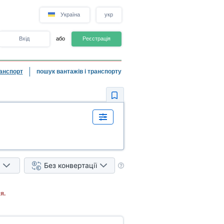
Україна
укр
Вхід
або
Реєстрація
анспорт
пошук вантажів і транспорту
Без конвертації
я.