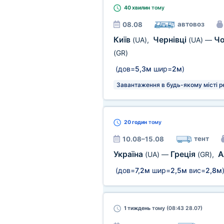
40 хвилин
тому
автовоз
08.08
Київ
Чернівці
Чо
(UA)
,
(UA)
—
(GR)
(дов=
5,3м
шир=
2м
)
Завантаження в будь-якому місті р
20 годин
тому
тент
10.08–15.08
Україна
Греція
А
(UA)
—
(GR)
,
(дов=
7,2м
шир=
2,5м
вис=
2,8м
1 тиждень
тому (08:43 28.07)