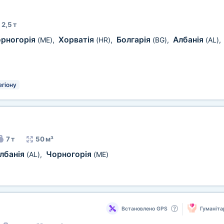
2,5 т
рногорія
Хорватія
Болгарія
Албанія
(ME)
,
(HR)
,
(BG)
,
(AL)
,
егіону
7 т
50 м³
лбанія
Чорногорія
(AL)
,
(ME)
)
Встановлено GPS
Гуманіта